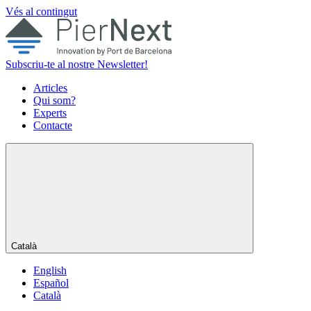
Vés al contingut
Subscriu-te al nostre Newsletter!
Articles
Qui som?
Experts
Contacte
Català
English
Español
Català