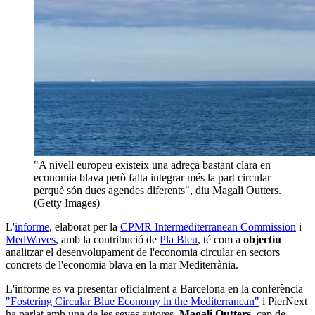
"A nivell europeu existeix una adreça bastant clara en
economia blava però falta integrar més la part circular
perquè són dues agendes diferents", diu Magali Outters.
(Getty Images)
L'
informe
, elaborat per la
CPMR Intermediterranean Commission
i
MedWaves
, amb la contribució de
Pla Bleu
, té com a
objectiu
analitzar el desenvolupament de l'economia circular en sectors
concrets de l'economia blava en la mar Mediterrània.
L'informe es va presentar oficialment a Barcelona en la conferència
"Fostering Circular Blue Economy in the Mediterranean"
i PierNext
ha parlat amb una de les seves autores,
Magali Outters
, cap de