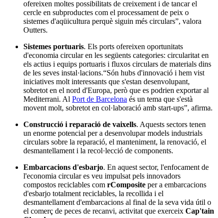
ofereixen moltes possibilitats de creixement i de tancar el
cercle en subproductes com el processament de peix o
sistemes d'aqüicultura perquè siguin més circulars”, valora
Outters.
Sistemes portuaris
. Els ports ofereixen oportunitats
d'economia circular en les següents categories: circularitat en
els actius i equips portuaris i fluxos circulars de materials dins
de les seves instal·lacions.
“Són hubs d'innovació i hem vist
iniciatives molt interessants que s'estan desenvolupant,
sobretot en el nord d'Europa, però que es podrien exportar al
Mediterrani. Al
Port de Barcelona
és un tema que s'està
movent molt, sobretot en col·laboració amb start-ups”, afirma.
Construcció i reparació de vaixells
. Aquests sectors tenen
un enorme potencial per a desenvolupar models industrials
circulars sobre la reparació, el manteniment, la renovació, el
desmantellament i la recol·lecció de components.
Embarcacions d'esbarjo
. En aquest sector, l'enfocament de
l'economia circular es veu impulsat pels innovadors
compostos reciclables com
rComposite
per a embarcacions
d'esbarjo totalment reciclables, la recollida i el
desmantellament d'embarcacions al final de la seva vida útil o
el comerç de peces de recanvi, activitat que exerceix
Cap'tain