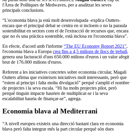
l'Àrea de Polítiques de Medwaves, per a analitzar les seves
principals conclusions.
“L'economia blava ja està molt desenvolupada -explica Outters-
encara que el principal debat se centra en si incloem o no la paraula
sostenibilitat en sectors com el de l'extracció de recursos que, encara
que no és una pràctica sostenible, està inclosa en l'economia blava”.
En efecte, d'acord amb l'informe
“The EU Economy Report 2021”
,
l'economia blava a Europa
crea fins a 4,5 milions de llocs de treball
,
genera una facturació d'uns 650.000 milions d'euros i un valor afegit
brut de 176.000 milions d'euros.
Referent a les iniciatives concretes sobre economia circular, Magali
Outters afirma que existeixen iniciatives molt interessants, però que
“estem al principi i falta molta divulgació” perquè s'ampliï el nombre
de projectes i la seva escala. “Hi ha molts projectes pilot, però
perquè tinguin impacte haurien de multiplicar-se i la seva
escalabilitat hauria de finançar-se”, agrega.
Economia blava al Mediterrani
“A nivell europeu existeix una direcció bastant clara en economia
blava però falta integrar més la part circular perquè són dues