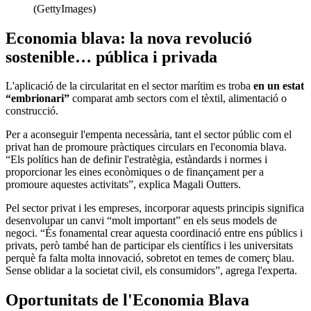
(GettyImages)
Economia blava: la nova revolució
sostenible… pública i privada
L'aplicació de la circularitat en el sector marítim es troba
en un estat
“embrionari”
comparat amb sectors com el tèxtil, alimentació o
construcció.
Per a aconseguir l'empenta necessària, tant el sector públic com el
privat han de promoure pràctiques circulars en l'economia blava.
“Els polítics han de definir l'estratègia, estàndards i normes i
proporcionar les eines econòmiques o de finançament per a
promoure aquestes activitats”, explica Magali Outters.
Pel sector privat i les empreses, incorporar aquests principis significa
desenvolupar un canvi “molt important” en els seus models de
negoci. “És fonamental crear aquesta coordinació entre ens públics i
privats, però també han de participar els científics i les universitats
perquè fa falta molta innovació, sobretot en temes de comerç blau.
Sense oblidar a la societat civil, els consumidors”, agrega l'experta.
Oportunitats de l'Economia Blava