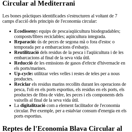
Circular al Mediterrani
Les bones pràctiques identificades s'estructuren al voltant de 7
camps d'acció dels principis de l'economia circular:
Ecodisseny:
equips de pesca/aqüicultura biodegradables;
composts/fibres reciclables; aqüicultura integrada.
Reparació:
ús de peces de segona mà o fora d'estoc o
temporada per a embarcacions d'esbarjo.
Reutilització
dels residus de la pesca i l'aqüicultura i de les
embarcacions al final de la seva vida útil.
Reducció
de les emissions de gasos d'efecte d'hivernacle en
els ports/marines.
Up-cycle:
utilitzar veles velles i restes de teles per a nous
productes.
Reciclar
els residus marins recollits durant les operacions de
pesca, l'oli en els ports esportius, els residus en els ports, els
productes de fibra de vidre, les peces i els components dels
vaixells al final de la seva vida útil.
La
digitalització
com a element facilitador de l'economia
circular. Per exemple, per a estalviar consum d'energia en els
ports esportius.
Reptes de l'Economia Blava Circular al