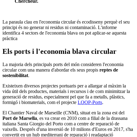
Chercheur.
La paraula clau en l'economia circular és ecodisseny perquè el seu
principi és no generar ni residus ni contaminació. L'informe
identifica 4 sectors de l'economia blava on pot aplicar-se aquesta
pràctica
Els ports i l'economia blava circular
La majoria dels principals ports del món consideren l'economia
circular com una manera d'abordar els seus propis
reptes de
sostenibilitat
.
Existeixen diversos projectes portuaris per a allargar al màxim la
vida útil dels productes, materials i recursos i de com minimitzar la
generació de residus, especialment pel que fa a metalls, plàstics,
formigó i biomaterials, com el projecte
LOOP-Ports
.
El Chantier Naval de Marseille (CNM), situat en la zona est del
Port de
Marsella
, es va crear en 2010 com a filial de la drassana
italiana Santa Giorgio del Porto com a centre de reparació de
vaixells. Després d'una inversió de 10 milions d'Euros en 2017, s'ha
convertit en un hub mediterrani de reparació i readaptació