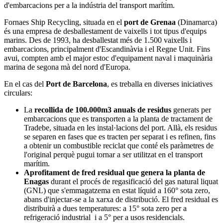
d'embarcacions per a la indústria del transport marítim.
Fornaes Ship Recycling, situada en el
port de Grenaa
(Dinamarca)
és una empresa de desballestament de vaixells i tot tipus d'equips
marins. Des de 1993, ha desballestat més de 1.500 vaixells i
embarcacions, principalment d'Escandinàvia i el Regne Unit. Fins
avui, compten amb el major estoc d'equipament naval i maquinària
marina de segona mà del nord d'Europa.
En el cas del
Port de Barcelona
, es treballa en diverses iniciatives
circulars:
La
recollida de 100.000m3 anuals de residus
generats per
embarcacions que es transporten a la planta de tractament de
Tradebe, situada en les instal·lacions del port. Allà, els residus
se separen en fases que es tracten per separat i es refinen, fins
a obtenir un combustible reciclat que conté els paràmetres de
l'original perquè pugui tornar a ser utilitzat en el transport
marítim.
Aprofitament de fred residual que genera la planta de
Enagas
durant el procés de regasificació del gas natural liquat
(GNL) que s'emmagatzema en estat líquid a 160° sota zero,
abans d'injectar-se a la xarxa de distribució. El fred residual es
distribuirà a dues temperatures: a 15° sota zero per a
refrigeració industrial i a 5° per a usos residencials.