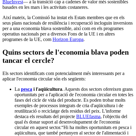
BlueInvest
— a la transició cap a cadenes de valor més sostenibles
basades en les mars i les activitats costaneres.
Així mateix, la Comissió ha instat els Estats membres que en els
seus plans nacionals de resiliència i recuperació incloguin inversions
per a una economia blava sostenible, així com en els programes
operatius nacionals per a diversos Fons de la UE i en altres
programes de la UE, com
Horizon Europa
.
Quins sectors de l'economia blava poden
tancar el cercle?
Els sectors identificats com potencialment més interessants per a
aplicar l'economia circular són els següents:
La
pesca
i l'aqüicultura
. Aquests dos sectors ofereixen grans
oportunitats per a l'aplicació de l'economia circular en totes les
fases del cicle de vida del producte. Es poden trobar molts
exemples de processos integrats de cria d'aqüicultura i de
reutilització o reciclatge dels residus del peix. L'informe
destaca els resultats del projecte
BLUEfasma
, l'objectiu del
qual és donar suport al desenvolupament de l'economia
circular en aquest sector.
“Hi ha moltes oportunitats en pesca i
aqüicultura, que també pertanyen al sector de l'alimentació i