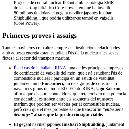
Projecte de central nuclear flotant amb tecnologia SMR
de la start-up britànica Core Power, en què ha invertit
80 milions de dòlars el gegant navilier japonès Imabari
Shipbuilding, i que podria utilitzar-se també en vaixells
(Core Power).
Primeres proves i assaigs
Tant les navilieres com altres empreses i institucions relacionades
amb aquesta energia estan estudiant l'ús de la nuclear a les seves
flotes i al sector del transport marítim.
És el cas de la italiana RINA
, una de les principals empreses
de certificació de vaixells del món, que està estudiant l'ús de
combustible nuclear i participa en un estudi de viabilitat
juntament amb
Fincantieri
, un dels grups de construcció
naval més grans del món. El CEO de RINA,
Ugo Salerno
,
afirma que els portacontenidors, que requereixen una potència
considerable, es troben entre els segments del transport
marítim que podrien ser viables per al combustible nuclear,
però creu que el més probable és que transcorrin
“entre set i
deu anys”
abans que la producció sigui viable.
El gegant navilier japonès
Imabari Shipbuilding
, juntament