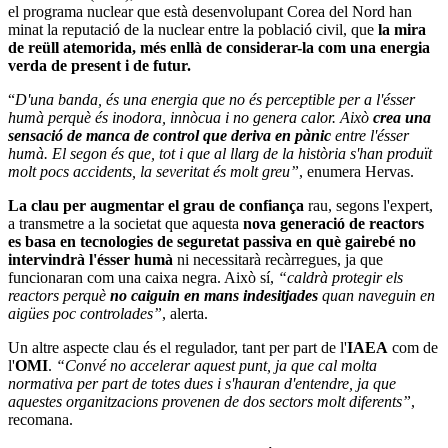
el programa nuclear que està desenvolupant Corea del Nord han
minat la reputació de la nuclear entre la població civil, que
la mira
de reüll atemorida, més enllà de considerar-la com una energia
verda de present i de futur.
“
D'una banda, és una energia que no és perceptible per a l'ésser
humà perquè és inodora, innòcua i no genera calor. Això
crea una
sensació de manca de control que deriva en pànic
entre l'ésser
humà. El segon és que, tot i que al llarg de la història s'han produït
molt pocs accidents, la severitat és molt greu”
, enumera Hervas.
La clau per augmentar el grau de confiança
rau, segons l'expert,
a transmetre a la societat que aquesta
nova generació de reactors
es basa en tecnologies de seguretat passiva en què gairebé no
intervindrà l'ésser humà
ni necessitarà recàrregues, ja que
funcionaran com una caixa negra. Això sí,
“caldrà protegir els
reactors perquè
no caiguin en mans indesitjades
quan naveguin en
aigües poc controlades”
, alerta.
Un altre aspecte clau és el regulador, tant per part de l'
IAEA
com de
l'
OMI
.
“Convé no accelerar aquest punt, ja que cal molta
normativa per part de totes dues i s'hauran d'entendre, ja que
aquestes organitzacions provenen de dos sectors molt diferents”
,
recomana.