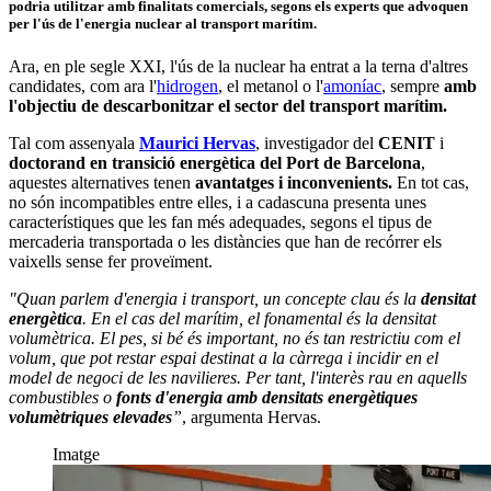
podria utilitzar amb finalitats comercials
, segons els experts que advoquen
per l'ús de l'energia nuclear al transport marítim.
Ara, en ple segle XXI, l'ús de la nuclear ha entrat a la terna d'altres
candidates, com ara l'
hidrogen
, el metanol o l'
amoníac
, sempre
amb
l'objectiu de descarbonitzar el sector del transport marítim.
Tal com assenyala
Maurici Hervas
, investigador del
CENIT
i
doctorand en transició energètica del Port de Barcelona
,
aquestes alternatives tenen
avantatges i inconvenients.
En tot cas,
no són incompatibles entre elles, i a cadascuna presenta unes
característiques que les fan més adequades, segons el tipus de
mercaderia transportada o les distàncies que han de recórrer els
vaixells sense fer proveïment.
"Quan parlem d'energia i transport, un concepte clau és la
densitat
energètica
. En el cas del marítim, el fonamental és la densitat
volumètrica. El pes, si bé és important, no és tan restrictiu com el
volum, que pot restar espai destinat a la càrrega i incidir en el
model de negoci de les navilieres. Per tant, l'interès rau en aquells
combustibles o
fonts d'energia amb densitats energètiques
volumètriques elevades
”
, argumenta Hervas.
Imatge