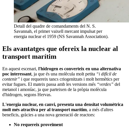
Detall del quadre de comandaments del N. S.
Savannah, el primer vaixell mercant impulsat per
energia nuclear el 1959 (NS Savannah Association).
Els avantatges que ofereix la nuclear al
transport marítim
En aquest escenari,
l'hidrogen es converteix en una alternativa
poc interessant
, ja que és una molècula molt petita
“i difícil de
contenir”
i que requereix tancs criogenitzats i molt hermètics per
evitar fugues. El mateix passa amb les versions més
“verdes”
del
metanol i amoníac, ja que parteixen de la pròpia molècula
d'hidrogen, segons Hervas.
L'energia nuclear, en canvi, presenta una densitat volumètrica
molt més atractiva per al transport marítim
, a més d'altres
beneficis, gràcies a una nova generació de reactors:
No requereix proveïment