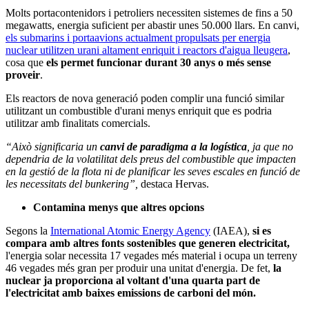
Molts portacontenidors i petroliers necessiten sistemes de fins a 50
megawatts, energia suficient per abastir unes 50.000 llars. En canvi,
els submarins i portaavions actualment propulsats per energia
nuclear utilitzen urani altament enriquit i reactors d'aigua lleugera
,
cosa que
els permet funcionar durant 30 anys o més sense
proveir
.
Els reactors de nova generació poden complir una funció similar
utilitzant un combustible d'urani menys enriquit que es podria
utilitzar amb finalitats comercials.
“Això significaria un
canvi de paradigma a la logística
, ja que no
dependria de la volatilitat dels preus del combustible que impacten
en la gestió de la flota ni de planificar les seves escales en funció de
les necessitats del bunkering”,
destaca Hervas.
Contamina menys que altres opcions
Segons la
International Atomic Energy Agency
(IAEA),
si es
compara amb altres fonts sostenibles que generen electricitat,
l'energia solar necessita 17 vegades més material i ocupa un terreny
46 vegades més gran per produir una unitat d'energia. De fet,
la
nuclear ja proporciona al voltant d'una quarta part de
l'electricitat amb baixes emissions de carboni del món.