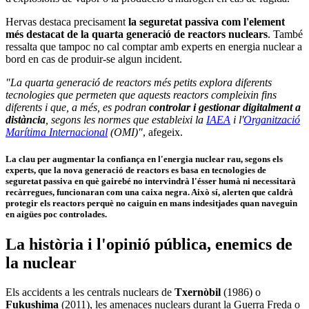
Hervas destaca precisament
la seguretat passiva com l'element
més destacat de la quarta generació de reactors nuclears
. També
ressalta que tampoc no cal comptar amb experts en energia nuclear a
bord en cas de produir-se algun incident.
"La quarta generació de reactors més petits explora diferents
tecnologies que permeten que aquests reactors compleixin fins
diferents i que, a més, es podran
controlar i gestionar digitalment a
distància
, segons les normes que estableixi la
IAEA
i l'
Organització
Marítima Internacional
(OMI)"
, afegeix.
La clau per augmentar la confiança en l'energia nuclear rau, segons els
experts, que
la nova generació de reactors es basa en tecnologies de
seguretat passiva en què gairebé no intervindrà l'ésser humà ni necessitarà
recàrregues
, funcionaran com una caixa negra. Això sí, alerten que
caldrà
protegir els reactors perquè no caiguin en mans indesitjades
quan naveguin
en aigües poc controlades.
La història i l'opinió pública, enemics de
la nuclear
Els accidents a les centrals nuclears de
Txernòbil
(1986) o
Fukushima
(2011), les amenaces nuclears durant la Guerra Freda o