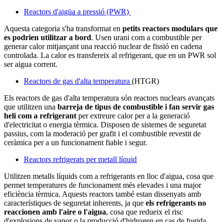
Reactors d'aigüa a pressió (PWR)
Aquesta categoria s'ha transformat en
petits reactors modulars que
es podrien utilitzar a bord
. Usen urani com a combustible per
generar calor mitjançant una reacció nuclear de fissió en cadena
controlada. La calor es transfereix al refrigerant, que en un PWR sol
ser aigua corrent.
Reactors de gas d'alta temperatura
(HTGR)
Els reactors de gas d'alta temperatura són reactors nuclears avançats
que utilitzen una
barreja de tipus de combustible i fan servir gas
heli com a refrigerant
per extreure calor per a la generació
d'electricitat o energia tèrmica. Disposen de sistemes de seguretat
passius, com la moderació per grafit i el combustible revestit de
ceràmica per a un funcionament fiable i segur.
Reactors refrigerats per metall líquid
Utilitzen metalls líquids com a refrigerants en lloc d'aigua, cosa que
permet temperatures de funcionament més elevades i una major
eficiència tèrmica. Aquests reactors també estan dissenyats amb
característiques de seguretat inherents, ja que
els refrigerants no
reaccionen amb l'aire o l'aigua
, cosa que redueix el risc
d'explosions de vapor o la producció d'hidrogen en cas de fugida.