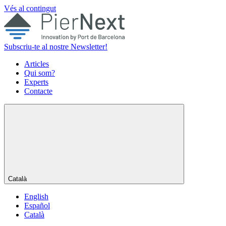
Vés al contingut
Subscriu-te al nostre Newsletter!
Articles
Qui som?
Experts
Contacte
Català
English
Español
Català