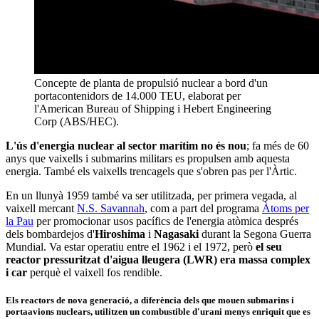
Concepte de planta de propulsió nuclear a bord d'un
portacontenidors de 14.000 TEU, elaborat per
l'American Bureau of Shipping i Hebert Engineering
Corp (ABS/HEC).
L'ús d'energia nuclear al sector marítim no és nou
; fa més de 60
anys que vaixells i submarins militars es propulsen amb aquesta
energia. També els vaixells trencagels que s'obren pas per l'Àrtic.
En un llunyà 1959 també va ser utilitzada, per primera vegada, al
vaixell mercant
N.S. Savannah
, com a part del programa
Àtoms per
la Pau
per promocionar usos pacífics de l'energia atòmica després
dels bombardejos d'
Hiroshima
i
Nagasaki
durant la Segona Guerra
Mundial. Va estar operatiu entre el 1962 i el 1972, però
el seu
reactor pressuritzat d'aigua lleugera (LWR) era massa complex
i car
perquè el vaixell fos rendible.
Els reactors de nova generació, a diferència dels que mouen submarins i
portaavions nuclears,
utilitzen un combustible d'urani menys enriquit que es