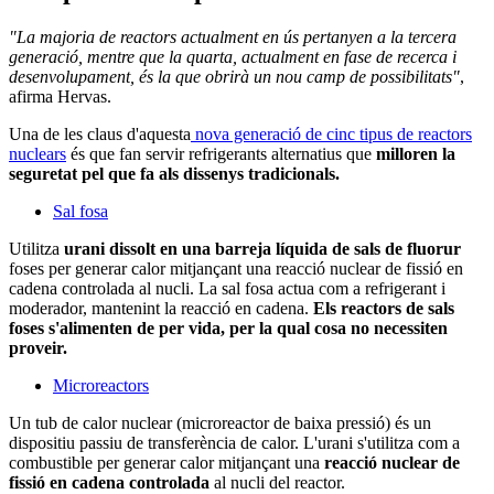
"La majoria de reactors actualment en ús pertanyen a la tercera
generació, mentre que la quarta, actualment en fase de recerca i
desenvolupament, és la que obrirà un nou camp de possibilitats"
,
afirma Hervas.
Una de les claus d'aquesta
nova generació de cinc tipus de reactors
nuclears
és que fan servir refrigerants alternatius que
milloren la
seguretat pel que fa als dissenys tradicionals.
Sal fosa
Utilitza
urani dissolt en una barreja líquida de sals de fluorur
foses per generar calor mitjançant una reacció nuclear de fissió en
cadena controlada al nucli. La sal fosa actua com a refrigerant i
moderador, mantenint la reacció en cadena.
Els reactors de sals
foses s'alimenten de per vida, per la qual cosa no necessiten
proveir.
Microreactors
Un tub de calor nuclear (microreactor de baixa pressió) és un
dispositiu passiu de transferència de calor. L'urani s'utilitza com a
combustible per generar calor mitjançant una
reacció nuclear de
fissió en cadena controlada
al nucli del reactor.