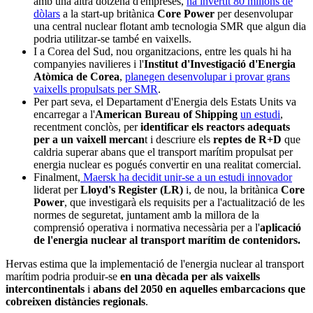
amb una altra dotzena d'empreses,
ha invertit 80 milions de
dòlars
a la start-up britànica
Core Power
per desenvolupar
una central nuclear flotant amb tecnologia SMR que algun dia
podria utilitzar-se també en vaixells.
I a Corea del Sud, nou organitzacions, entre les quals hi ha
companyies navilieres i l'
Institut d'Investigació d'Energia
Atòmica de Corea
,
planegen desenvolupar i provar grans
vaixells propulsats per SMR
.
Per part seva, el Departament d'Energia dels Estats Units va
encarregar a l'
American Bureau of Shipping
un estudi
,
recentment conclòs, per
identificar els reactors adequats
per a un vaixell mercan
t i descriure els
reptes de R+D
que
caldria superar abans que el transport marítim propulsat per
energia nuclear es pogués convertir en una realitat comercial.
Finalment,
Maersk ha decidit unir-se a un estudi innovador
liderat per
Lloyd's Register (LR)
i, de nou, la britànica
Core
Power
, que investigarà els requisits per a l'actualització de les
normes de seguretat, juntament amb la millora de la
comprensió operativa i normativa necessària per a l'
aplicació
de l'energia nuclear al transport marítim de contenidors.
Hervas estima que la implementació de l'energia nuclear al transport
marítim podria produir-se
en una dècada per als vaixells
intercontinentals
i
abans del 2050 en aquelles embarcacions que
cobreixen distàncies regionals
.