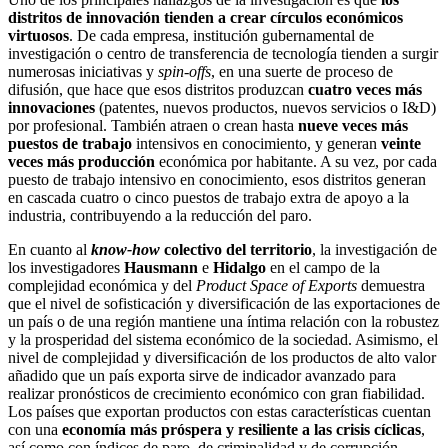
distritos de innovación tienden a crear círculos económicos
virtuosos
. De cada empresa, institución gubernamental de
investigación o centro de transferencia de tecnología tienden a surgir
numerosas iniciativas y
spin-offs
, en una suerte de proceso de
difusión, que hace que esos distritos produzcan
cuatro veces más
innovaciones
(patentes, nuevos productos, nuevos servicios o I&D)
por profesional. También atraen o crean hasta
nueve veces más
puestos de trabajo
intensivos en conocimiento, y generan
veinte
veces más producción
económica por habitante. A su vez, por cada
puesto de trabajo intensivo en conocimiento, esos distritos generan
en cascada cuatro o cinco puestos de trabajo extra de apoyo a la
industria, contribuyendo a la reducción del paro.
En cuanto al
know-how
colectivo del territorio
, la investigación de
los investigadores
Hausmann
e
Hidalgo
en el campo de la
complejidad económica y del
Product Space of Exports
demuestra
que el nivel de sofisticación y diversificación de las exportaciones de
un país o de una región mantiene una íntima relación con la robustez
y la prosperidad del sistema económico de la sociedad. Asimismo, el
nivel de complejidad y diversificación de los productos de alto valor
añadido que un país exporta sirve de indicador avanzado para
realizar pronósticos de crecimiento económico con gran fiabilidad.
Los países que exportan productos con estas características cuentan
con una
economía más próspera y resiliente a las crisis cíclicas
,
así como con índices de paro, de criminalidad y de corrupción