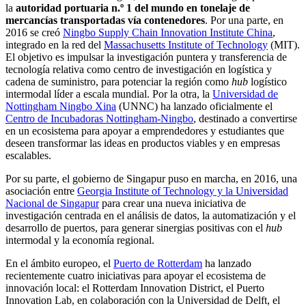
la
autoridad portuaria n.º 1 del mundo en tonelaje de
mercancías transportadas vía contenedores
. Por una parte, en
2016 se creó
Ningbo Supply Chain Innovation Institute China
,
integrado en la red del
Massachusetts Institute of Technology
(MIT).
El objetivo es impulsar la investigación puntera y transferencia de
tecnología relativa como centro de investigación en logística y
cadena de suministro, para potenciar la región como
hub
logístico
intermodal líder a escala mundial. Por la otra, la
Universidad de
Nottingham Ningbo Xina
(UNNC) ha lanzado oficialmente el
Centro de Incubadoras Nottingham-Ningbo
, destinado a convertirse
en un ecosistema para apoyar a emprendedores y estudiantes que
deseen transformar las ideas en productos viables y en empresas
escalables.
Por su parte, el gobierno de Singapur puso en marcha, en 2016, una
asociación entre
Georgia Institute of Technology y la Universidad
Nacional de Singapur
para crear una nueva iniciativa de
investigación centrada en el análisis de datos, la automatización y el
desarrollo de puertos, para generar sinergias positivas con el
hub
intermodal y la economía regional.
En el ámbito europeo, el
Puerto de Rotterdam
ha lanzado
recientemente cuatro iniciativas para apoyar el ecosistema de
innovación local: el Rotterdam Innovation District, el Puerto
Innovation Lab, en colaboración con la Universidad de Delft, el