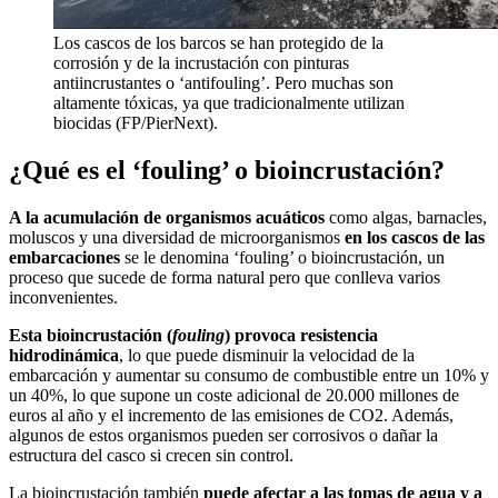
Los cascos de los barcos se han protegido de la
corrosión y de la incrustación con pinturas
antiincrustantes o ‘antifouling’. Pero muchas son
altamente tóxicas, ya que tradicionalmente utilizan
biocidas (FP/PierNext).
¿Qué es el ‘fouling’ o bioincrustación?
A la acumulación de organismos acuáticos
como algas, barnacles,
moluscos y una diversidad de microorganismos
en los cascos de las
embarcaciones
se le denomina ‘fouling’ o bioincrustación, un
proceso que sucede de forma natural pero que conlleva varios
inconvenientes.
Esta bioincrustación (
fouling
) provoca resistencia
hidrodinámica
, lo que puede disminuir la velocidad de la
embarcación y aumentar su consumo de combustible entre un 10% y
un 40%, lo que supone un coste adicional de 20.000 millones de
euros al año y el incremento de las emisiones de CO2. Además,
algunos de estos organismos pueden ser corrosivos o dañar la
estructura del casco si crecen sin control.
La bioincrustación también
puede afectar a las tomas de agua y a