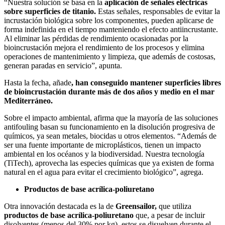
“Nuestra solución se basa en la
aplicación de señales eléctricas
sobre superficies de titanio.
Estas señales, responsables de evitar la
incrustación biológica sobre los componentes, pueden aplicarse de
forma indefinida en el tiempo manteniendo el efecto antiincrustante.
Al eliminar las pérdidas de rendimiento ocasionadas por la
bioincrustación mejora el rendimiento de los procesos y elimina
operaciones de mantenimiento y limpieza, que además de costosas,
generan paradas en servicio”, apunta.
Hasta la fecha, añade
, han conseguido mantener superficies libres
de bioincrustación durante más de dos años y medio en el mar
Mediterráneo.
Sobre el impacto ambiental, afirma que la mayoría de las soluciones
antifouling
basan su funcionamiento en la disolución progresiva de
químicos, ya sean metales, biocidas u otros elementos. “Además de
ser una fuente importante de microplásticos, tienen un impacto
ambiental en los océanos y la biodiversidad. Nuestra tecnología
(TiTech), aprovecha las especies químicas que ya existen de forma
natural en el agua para evitar el crecimiento biológico”, agrega.
Productos de base acrílica-poliuretano
Otra innovación destacada es la de
Greensailor,
que utiliza
productos de base acrílica-poliuretano
que, a pesar de incluir
disolventes (menos del 30% por kg), estos se disuelven durante el