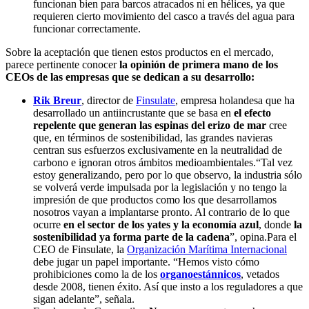
funcionan bien para barcos atracados ni en hélices, ya que
requieren cierto movimiento del casco a través del agua para
funcionar correctamente.
Sobre la aceptación que tienen estos productos en el mercado,
parece pertinente conocer
la opinión de primera mano de los
CEOs de las empresas que se dedican a su desarrollo:
Rik Breur
, director de
Finsulate
, empresa holandesa que ha
desarrollado un antiincrustante que se basa en
el efecto
repelente que generan las espinas del erizo de mar
cree
que, en términos de sostenibilidad, las grandes navieras
centran sus esfuerzos exclusivamente en la neutralidad de
carbono e ignoran otros ámbitos medioambientales.“Tal vez
estoy generalizando, pero por lo que observo, la industria sólo
se volverá verde impulsada por la legislación y no tengo la
impresión de que productos como los que desarrollamos
nosotros vayan a implantarse pronto. Al contrario de lo que
ocurre
en el sector de los yates y la economía azul
, donde
la
sostenibilidad ya forma parte de la cadena
”, opina.Para el
CEO de Finsulate, la
Organización Marítima Internacional
debe jugar un papel importante. “Hemos visto cómo
prohibiciones como la de los
organoestánnicos
, vetados
desde 2008, tienen éxito. Así que insto a los reguladores a que
sigan adelante”, señala.