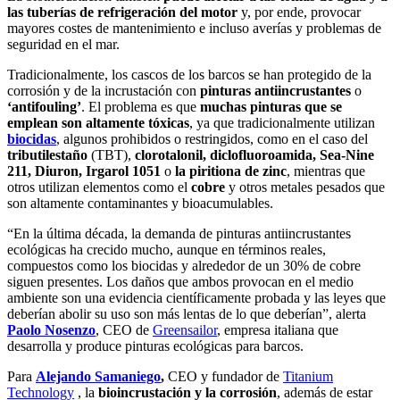
las tuberías de refrigeración del motor
y, por ende, provocar
mayores costes de mantenimiento e incluso averías y problemas de
seguridad en el mar.
Tradicionalmente, los cascos de los barcos se han protegido de la
corrosión y de la incrustación con
pinturas antiincrustantes
o
‘antifouling’
. El problema es que
muchas pinturas que se
emplean son altamente tóxicas
, ya que tradicionalmente utilizan
biocidas
, algunos prohibidos o restringidos, como en el caso del
tributilestaño
(TBT),
clorotalonil, diclofluoroamida, Sea-Nine
211, Diuron, Irgarol 1051
o
la piritiona de zinc
, mientras que
otros utilizan elementos como el
cobre
y otros metales pesados que
son altamente contaminantes y bioacumulables.
“En la última década, la demanda de pinturas antiincrustantes
ecológicas ha crecido mucho, aunque en términos reales,
compuestos como los biocidas y alrededor de un 30% de cobre
siguen presentes. Los daños que ambos provocan en el medio
ambiente son una evidencia científicamente probada y las leyes que
deberían abolir su uso son más lentas de lo que deberían”, alerta
Paolo Nosenzo
, CEO de
Greensailor
, empresa italiana que
desarrolla y produce pinturas ecológicas para barcos.
Para
Alejando Samaniego
,
CEO y fundador de
Titanium
Technology
, la
bioincrustación y la corrosión
, además de estar