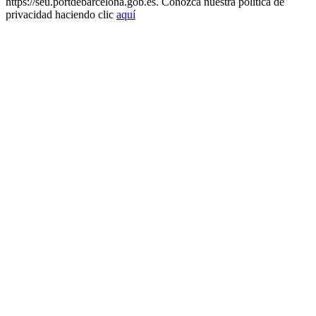
https://seu.portdebarcelona.gob.es. Conozca nuestra política de
privacidad haciendo clic
aquí