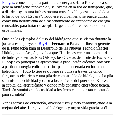
Enagas
, comenta que “a partir de la energía solar o fotovoltaica se
genera hidrógeno renovable y se inyecta en la red de transporte, que,
a día de hoy, es una infraestructura muy flexible y está extendida a
lo largo de toda España”. Todo ese equipamiento se puede utilizar
como una herramienta de almacenamiento de excedente de energía
renovable, para tratar de acoplar la generación renovable con los
usos finales.
Otro de los ejemplos del uso del hidrógeno que se vieron durante la
jornada es el proyecto
BigHit
.
Fernando Palacín
, director gerente
de la Fundación para el Desarrollo de las Nuevas Tecnologías del
Hidrógeno en Aragón, explica que “la idea es crear una comunidad
de hidrógeno en las Islas Orkney, las Orcadas del norte de Escocia”.
El objetivo principal es aprovechar la producción eléctrica obtenida
a partir de energía eólica o marina para almacenarla en forma de
hidrógeno. “Todo lo que se obtiene se utiliza a través de cinco
furgonetas eléctricas y una pila de combustible de hidrógeno. La pila
suministra electricidad y calor a los edificios del puerto de Kirkwall,
la capital del archipiélago y donde más consumo energético tienen.
También suministra electricidad a los ferris cuando están esperando
para su salida”.
Varias formas de obtención, diversos usos y todo contribuyendo a la
mejora del aire. Larga vida al hidrógeno y mejor vida gracias a él.