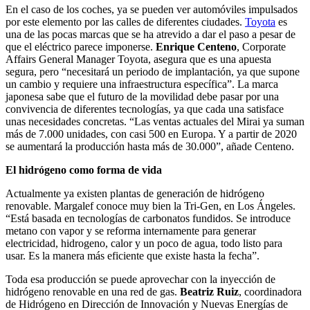
En el caso de los coches, ya se pueden ver automóviles impulsados
por este elemento por las calles de diferentes ciudades.
Toyota
es
una de las pocas marcas que se ha atrevido a dar el paso a pesar de
que el eléctrico parece imponerse.
Enrique Centeno
, Corporate
Affairs General Manager Toyota, asegura que es una apuesta
segura, pero “necesitará un periodo de implantación, ya que supone
un cambio y requiere una infraestructura específica”. La marca
japonesa sabe que el futuro de la movilidad debe pasar por una
convivencia de diferentes tecnologías, ya que cada una satisface
unas necesidades concretas. “Las ventas actuales del Mirai ya suman
más de 7.000 unidades, con casi 500 en Europa. Y a partir de 2020
se aumentará la producción hasta más de 30.000”, añade Centeno.
El hidrógeno como forma de vida
Actualmente ya existen plantas de generación de hidrógeno
renovable. Margalef conoce muy bien la Tri-Gen, en Los Ángeles.
“Está basada en tecnologías de carbonatos fundidos. Se introduce
metano con vapor y se reforma internamente para generar
electricidad, hidrogeno, calor y un poco de agua, todo listo para
usar. Es la manera más eficiente que existe hasta la fecha”.
Toda esa producción se puede aprovechar con la inyección de
hidrógeno renovable en una red de gas.
Beatriz Ruiz
, coordinadora
de Hidrógeno en Dirección de Innovación y Nuevas Energías de