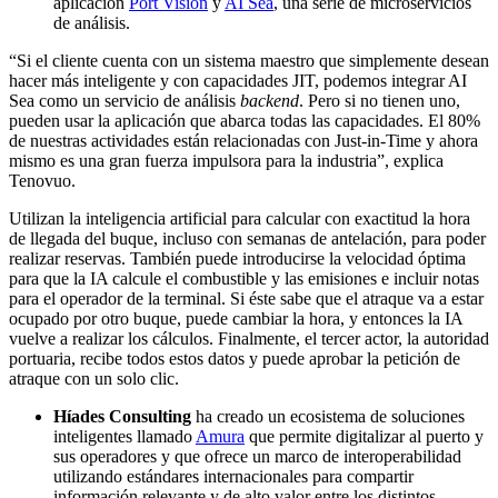
aplicación
Port Vision
y
AI Sea
, una serie de microservicios
de análisis.
“Si el cliente cuenta con un sistema maestro que simplemente desean
hacer más inteligente y con capacidades JIT, podemos integrar AI
Sea como un servicio de análisis
backend
.
Pero si no tienen uno,
pueden usar la aplicación que abarca todas las capacidades. El 80%
de nuestras actividades están relacionadas con
Just-in-Time
y ahora
mismo es una gran fuerza impulsora para la industria”, explica
Tenovuo.
Utilizan la inteligencia artificial para calcular con exactitud la hora
de llegada del buque, incluso con semanas de antelación, para poder
realizar reservas. También puede introducirse la velocidad óptima
para que la IA calcule el combustible y las emisiones e incluir notas
para el operador de la terminal. Si éste sabe que el atraque va a estar
ocupado por otro buque, puede cambiar la hora, y entonces la IA
vuelve a realizar los cálculos. Finalmente, el tercer actor, la autoridad
portuaria, recibe todos estos datos y puede aprobar la petición de
atraque con un solo clic.
Híades Consulting
ha creado un ecosistema de soluciones
inteligentes llamado
Amura
que permite digitalizar al puerto y
sus operadores y que ofrece un marco de interoperabilidad
utilizando estándares internacionales para compartir
información relevante y de alto valor entre los distintos