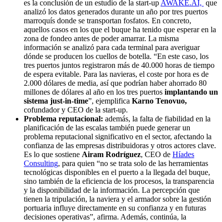
es la conclusión de un estudio de la start-up
AWAKE.AI,
que
analizó los datos generados durante un año por tres puertos
marroquís donde se transportan fosfatos.
En concreto,
aquellos casos en los que el buque ha tenido que esperar en la
zona de fondeo antes de poder amarrar. La misma
información se analizó para cada terminal para averiguar
dónde se producen los cuellos de botella. “En este caso, los
tres puertos juntos registraron más de 40.000 horas de tiempo
de espera evitable. Para las navieras, el coste por hora es de
2.000 dólares de media, así que podrían haber ahorrado 80
millones de dólares al año en los tres puertos
implantando un
sistema just-in-time
”, ejemplifica
Karno Tenovuo,
cofundador y CEO de la start-up.
Problema reputacional:
además, la falta de fiabilidad en la
planificación de las escalas también puede generar un
problema reputacional significativo en el sector, afectando la
confianza de las empresas distribuidoras y otros actores clave.
Es lo que sostiene
Airam Rodríguez
, CEO de
Híades
Consulting
, para quien “no se trata solo de las herramientas
tecnológicas disponibles en el puerto a la llegada del buque,
sino también de la eficiencia de los procesos, la transparencia
y la disponibilidad de la información. La percepción que
tienen la tripulación, la naviera y el armador sobre la gestión
portuaria influye directamente en su confianza y en futuras
decisiones operativas”, afirma. Además, continúa, la