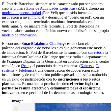
El Port de Barcelona siempre se ha caracterizado por ser pionero:
creó la primera
Zona de Actividades Logísticas
(ZAL), diseñó un
modelo de puerto-ciudad
(Port Vell) que ha sido fuente de
inspiración a nivel mundial y desarrolló el ‘puerto en red’, con un
extenso conjunto de terminales marítimas intermodales en el
hinterland
. Y, de manera más reciente, el Port de Barcelona ha
vuelto a abrir camino en un ámbito nuevo con el diseño de su propio
modelo de innovación
.
El concurso
SmartCatalonia Challenge
es un claro ejemplo
práctico del engranaje de todos los ejes que gobiernan este modelo
de innovación. El Port de Barcelona se ha sumado
con sus retos
a la
iniciativa SmartCatalonia Challenge que desarrolla el departamento
de
Polítiques Digitals
de la Generalitat en colaboración con el centro
tecnológico
i2cat
y el patrocinio de tres empresas (
Kairetsu
,
T-
systems
y
Telefónica
), una demostración de cooperación entre
instituciones y de colaboración público-privada que se ha traducido
en un éxito de participación con
65 inscripciones a los 6 retos
planteados
. Es una buena prueba de cómo
el sector logístico
portuario resulta atractivo y estimulante para el ecosistema
innovador
, en especial, el de las denominadas tecnologías
smart
.
Imagen