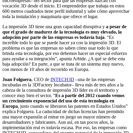
microempresas– del sector para que las empresas nazcan con
vocación 3D desde el inicio. El emprendedor que trabaja en estos
600 metros cuadrados tiene perfil industrial y sabe cómo aprovechar
toda la instalación y maquinaria que ofrece el lugar.
La impresión 3D tiene una gran capacidad disruptiva y
a pesar de
que el grado de madurez de la tecnología es muy elevado, la
adopción por parte de las empresas es todavía baja
. “Es
increíble todo lo que se puede hacer ya con la impresión 3D. El
problema es que las empresas no saben cómo usar todo lo que
brinda esta tecnología, por eso debemos hacer un especial esfuerzo
para ayudar a su integración”, apunta Arbide. ¿A qué se debe esta
baja adopción? En parte, a que se trata de un sistema muy nuevo,
con menos de 10 años de recorrido en Europa.
Joan Folguera
, CEO de
INTECH3D
–una de las empresas
incubadas en la 3DFactory Incubator– lleva más de tres años a la
cabeza de la consultora de impresión 3D líder en el territorio y
conoce muy bien el sector. “
Es a partir del 2012 cuando vemos
un crecimiento exponencial del uso de esta tecnología en
Europa
, justo cuando se liberaron las patentes en Estados Unidos”
explica Folguera. La caducidad de dichas licencias han permitido
una mayor expansión al entrar en juego un mayor número de
desarrolladores y fabricantes. Aun así, en tan pocos años, la
implementación real es todavía escasa. Por eso, las empresas como
INTECH3D, conocedoras del enorme potencial de la impresión 3D