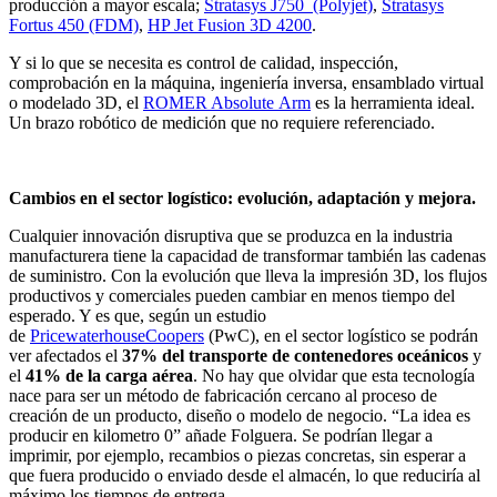
producción a mayor escala;
Stratasys J750 (Polyjet)
,
Stratasys
Fortus 450 (FDM)
,
HP Jet Fusion 3D 4200
.
Y si lo que se necesita es control de calidad, inspección,
comprobación en la máquina, ingeniería inversa, ensamblado virtual
o modelado 3D, el
ROMER Absolute Arm
es la herramienta ideal.
Un brazo robótico de medición que no requiere referenciado.
Cambios en el sector logístico: evolución, adaptación y mejora.
Cualquier innovación disruptiva que se produzca en la industria
manufacturera tiene la capacidad de transformar también las cadenas
de suministro. Con la evolución que lleva la impresión 3D, los flujos
productivos y comerciales pueden cambiar en menos tiempo del
esperado. Y es que, según un estudio
de
PricewaterhouseCoopers
(PwC), en el sector logístico se podrán
ver afectados el
37% del transporte de contenedores oceánicos
y
el
41% de la carga aérea
. No hay que olvidar que esta tecnología
nace para ser un método de fabricación cercano al proceso de
creación de un producto, diseño o modelo de negocio. “La idea es
producir en kilometro 0” añade Folguera. Se podrían llegar a
imprimir, por ejemplo, recambios o piezas concretas, sin esperar a
que fuera producido o enviado desde el almacén, lo que reduciría al
máximo los tiempos de entrega.