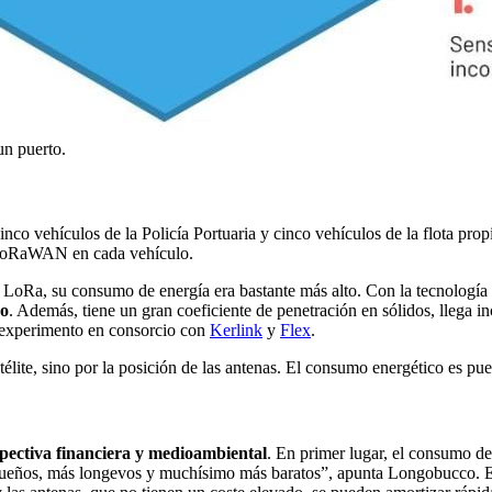
un puerto.
co vehículos de la Policía Portuaria y cinco vehículos de la flota propi
o LoRaWAN en cada vehículo.
oRa, su consumo de energía era bastante más alto. Con la tecnología Lo
jo
. Además, tiene un gran coeficiente de penetración en sólidos, llega 
l experimento en consorcio con
Kerlink
y
Flex
.
élite, sino por la posición de las antenas. El consumo energético es pues
spectiva financiera y medioambiental
. En primer lugar, el consumo de
eños, más longevos y muchísimo más baratos”, apunta Longobucco. En 