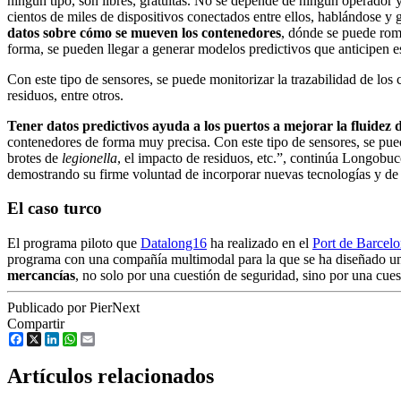
ningún tipo, son libres, gratuitas. No se depende de ningún operador 
cientos de miles de dispositivos conectados entre ellos, hablándose 
datos sobre cómo se mueven los contenedores
, dónde se puede romp
forma, se pueden llegar a generar modelos predictivos que anticipen e
Con este tipo de sensores, se puede monitorizar la trazabilidad de los 
residuos, entre otros.
Tener datos predictivos ayuda a los puertos a mejorar la fluidez 
contenedores de forma muy precisa. Con este tipo de sensores, se puede
brotes de
legionella
, el impacto de residuos, etc.”, continúa Longobuc
demostrando su firme voluntad de incorporar nuevas tecnologías y de 
El caso turco
El programa piloto que
Datalong16
ha realizado en el
Port de Barcel
programa con una compañía multimodal para la que se ha diseñado un s
mercancías
, no solo por una cuestión de seguridad, sino por una cue
Publicado por PierNext
Compartir
Facebook
X
LinkedIn
WhatsApp
Email
Artículos relacionados