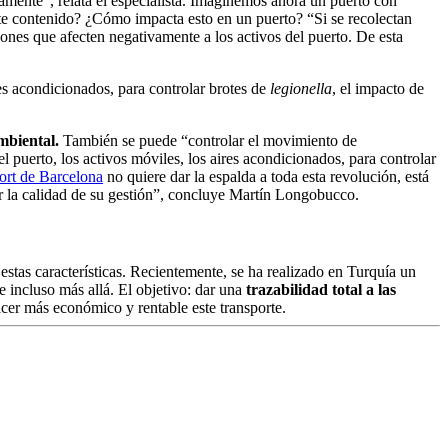
damente”, relata el especialista. Imaginemos ahora un puerto con
ste contenido? ¿Cómo impacta esto en un puerto? “Si se recolectan
iones que afecten negativamente a los activos del puerto. De esta
res acondicionados, para controlar brotes de
legionella
, el impacto de
ambiental.
También se puede “controlar el movimiento de
l puerto, los activos móviles, los aires acondicionados, para controlar
ort de Barcelona
no quiere dar la espalda a toda esta revolución, está
or la calidad de su gestión”, concluye Martín Longobucco.
 estas características. Recientemente, se ha realizado en Turquía un
 incluso más allá. El objetivo: dar una
trazabilidad total a las
acer más económico y rentable este transporte.