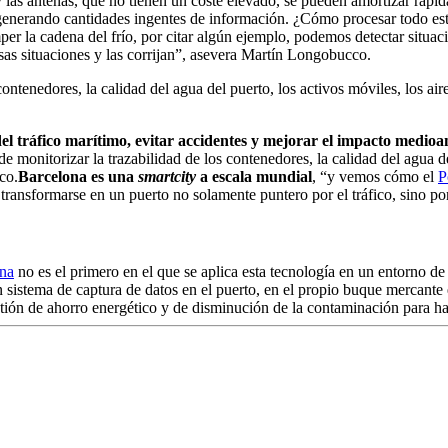
y las antenas, que no tienen un coste elevado, se pueden amortizar rápi
y generando cantidades ingentes de información. ¿Cómo procesar todo e
er la cadena del frío, por citar algún ejemplo, podemos detectar situac
sas situaciones y las corrijan”, asevera Martín Longobucco.
contenedores, la calidad del agua del puerto, los activos móviles, los ai
del tráfico marítimo, evitar accidentes y mejorar el impacto medio
 monitorizar la trazabilidad de los contenedores, la calidad del agua de
co.
Barcelona es una
smartcity
a escala mundial
, “y vemos cómo el
P
transformarse en un puerto no solamente puntero por el tráfico, sino p
ona
no es el primero en el que se aplica esta tecnología en un entorno de
istema de captura de datos en el puerto, en el propio buque mercante e
stión de ahorro energético y de disminución de la contaminación para h