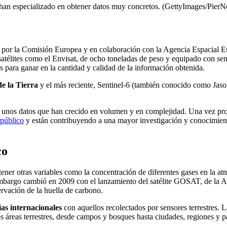
e han especializado en obtener datos muy concretos. (GettyImages/PierN
 por la Comisión Europea y en colaboración con la Agencia Espacial Eu
satélites como el Envisat, de ocho toneladas de peso y equipado con sens
s para ganar en la cantidad y calidad de la información obtenida.
de la Tierra
y el más reciente, Sentinel-6 (también conocido como Jas
n unos datos que han crecido en volumen y en complejidad. Una vez proc
público
y están contribuyendo a una mayor investigación y conocimien
co
tener otras variables como la
concentración de diferentes gases en la at
 embargo cambió en 2009 con el lanzamiento del satélite GOSAT, de la 
servación de la huella de carbono.
cias internacionales
con aquellos recolectados por sensores terrestres.
s áreas terrestres, desde campos y bosques hasta ciudades, regiones y p