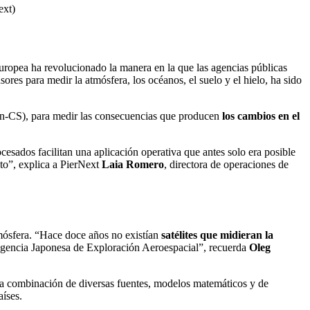
ext)
ropea ha revolucionado la manera en la que las agencias públicas
ores para medir la atmósfera, los océanos, el suelo y el hielo, ha sido
on-CS), para medir las consecuencias que producen
los cambios en el
esados facilitan una aplicación operativa que antes solo era posible
to”, explica a PierNext
Laia Romero
, directora de operaciones de
mósfera
. “Hace doce años no existían
satélites que midieran la
Agencia Japonesa de Exploración Aeroespacial”, recuerda
Oleg
 La combinación de diversas fuentes, modelos matemáticos y de
aíses.