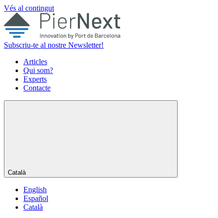
Vés al contingut
Subscriu-te al nostre Newsletter!
Articles
Qui som?
Experts
Contacte
Català
English
Español
Català