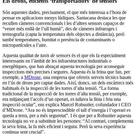
Els drons, eficients ‘transportadors’ de sensors
Són aquestes dades, precisament, el que més interessa a l’hora de
pensar en aplicacions menys lúdiques. Santacana destaca les que
recullen càmeres convencionals i les d’altres sensors capaços de
“veure més enllà de l’ull humà”, des de càmeres infraroges i
termografia (capta la temperatura dels objectes a distància), però
també temperatures, humitat o presència de contaminants o
micropartícules a l’aire.
Aquesta qualitat de
taxis de sensors
és el que els fa especialment
interessants en l’àmbit de les infraestructures industrials o
energètiques, que han abraçat aquesta tecnologia per aconseguir
inspeccions més precises i segures. Aquesta és la feina que fan, per
exemple, a
MDrone
, una empresa que ofereix serveis tècnics basats
en l’ús de drons per captar dades. Així, doncs, un dels encàrrecs més
habituals és la inspecció de les torres d’alta tensió. “La forma
tradicional de la inspecció de les torres d’alta tensió, per exemple,
era mitjançant l’accés d’un operari, es tallava la línia i feia una
inspecció ocular”, ens explica Marcel Robustier, cofundador i CEO
d’MDrone. “Ara no és imprescindible el tall d’energia i l’operari es
queda a terra, per a més seguretat”. I és que per a Robustier aquesta
tecnologia no ve a substituir les persones: “Al contrari, complementa
la seva feina, la fa més eficient i segura. Però la seva experiència
continua sent crucial”.