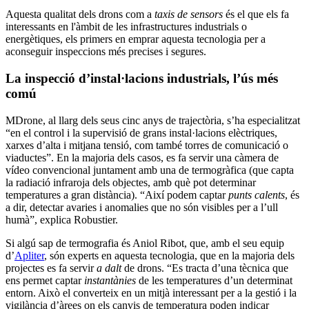
Aquesta qualitat dels drons com a
taxis de sensors
és el que els fa
interessants en l'àmbit de les infrastructures industrials o
energètiques, els primers en emprar aquesta tecnologia per a
aconseguir inspeccions més precises i segures.
La inspecció d’instal·lacions industrials, l’ús més
comú
MDrone, al llarg dels seus cinc anys de trajectòria, s’ha especialitzat
“en el control i la supervisió de grans instal·lacions elèctriques,
xarxes d’alta i mitjana tensió, com també torres de comunicació o
viaductes”. En la majoria dels casos, es fa servir una càmera de
vídeo convencional juntament amb una de termogràfica (que capta
la radiació infraroja dels objectes, amb què pot determinar
temperatures a gran distància). “Així podem captar
punts calents
, és
a dir, detectar avaries i anomalies que no són visibles per a l’ull
humà”, explica Robustier.
Si algú sap de termografia és Aniol Ribot, que, amb el seu equip
d’
Apliter
, són experts en aquesta tecnologia, que en la majoria dels
projectes es fa servir
a dalt
de drons. “Es tracta d’una tècnica que
ens permet captar
instantànies
de les temperatures d’un determinat
entorn. Això el converteix en un mitjà interessant per a la gestió i la
vigilància d’àrees on els canvis de temperatura poden indicar