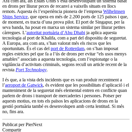
Ara com ara, als Estats Units s’està desenvolupant un sistema basat
en drons per lliurar peces de recanvi a vaixells situats en llocs
remots. Aquesta és l’experiència pionera de l’empresa
Wilhelmsen
Ships Service
, que opera en més de 2.200 ports de 125 països i que,
de moment, es tracta d’una prova pilot. El port de Singapur, per la
seva banda, ha posat en marxa un sistema similar per lliurar petites
càrregues. L’
autoritat portuària d’Abu Dhabi
ja aplica aquesta
tecnologia al port de Khalifa, com a part del dispositiu de seguretat.
A Europa, ara com ara, s’han valorat més els riscos que les
oportunitats. És el cas del
port de Rotterdam
, on s’han imposat
regles estrictes pel que fa a l’ús de drons per evitar “els usos menys
amables” associats a aquesta tecnologia, com l’espionatge o la
vigilància d’activitats criminals, segons recull un article recent de la
revista
Port Technology
.
I és que, a la vista dels incidents que es van produir recentment a
l’
aeroport de Gatwick
, és evident que les possibilitats d’aplicació i el
manteniment de la seguretat més elemental entren en conflicte quan
parlem de drons i transport de mercaderies i persones. Potser per
aquests motius, en tots els països les aplicacions de drons en la
gestió portuària també es desenvolupen amb certa lentitud. Si més
no, fins ara.
Publicat per PierNext
Compartir