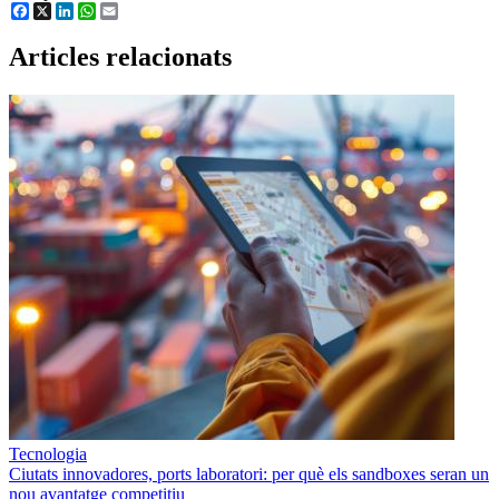
Facebook
X
LinkedIn
WhatsApp
Email
Articles relacionats
Tecnologia
Ciutats innovadores, ports laboratori: per què els sandboxes seran un
nou avantatge competitiu