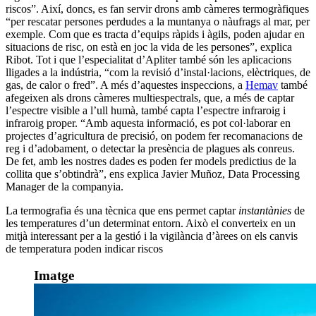
riscos”. Així, doncs, es fan servir drons amb càmeres termogràfiques
“per rescatar persones perdudes a la muntanya o nàufrags al mar, per
exemple. Com que es tracta d’equips ràpids i àgils, poden ajudar en
situacions de risc, on està en joc la vida de les persones”, explica
Ribot. Tot i que l’especialitat d’Apliter també són les aplicacions
lligades a la indústria, “com la revisió d’instal·lacions, elèctriques, de
gas, de calor o fred”. A més d’aquestes inspeccions, a
Hemav
també
afegeixen als drons càmeres multiespectrals, que, a més de captar
l’espectre visible a l’ull humà, també capta l’espectre infraroig i
infraroig proper. “Amb aquesta informació, es pot col·laborar en
projectes d’agricultura de precisió, on podem fer recomanacions de
reg i d’adobament, o detectar la presència de plagues als conreus.
De fet, amb les nostres dades es poden fer models predictius de la
collita que s’obtindrà”, ens explica Javier Muñoz, Data Processing
Manager de la companyia.
La termografia és una tècnica que ens permet captar
instantànies
de
les temperatures d’un determinat entorn. Això el converteix en un
mitjà interessant per a la gestió i la vigilància d’àrees on els canvis
de temperatura poden indicar riscos
Imatge