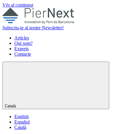
Vés al contingut
Subscriu-te al nostre Newsletter!
Articles
Qui som?
Experts
Contacte
Català
English
Español
Català