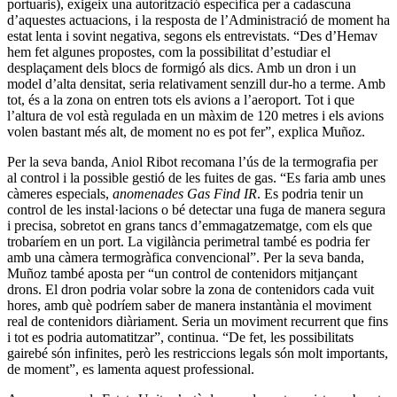
portuaris), exigeix una autorització específica per a cadascuna
d’aquestes actuacions, i la resposta de l’Administració de moment ha
estat lenta i sovint negativa, segons els entrevistats. “Des d’Hemav
hem fet algunes propostes, com la possibilitat d’estudiar el
desplaçament dels blocs de formigó als dics. Amb un dron i un
model d’alta densitat, seria relativament senzill dur-ho a terme. Amb
tot, és a la zona on entren tots els avions a l’aeroport. Tot i que
l’altura de vol està regulada en un màxim de 120 metres i els avions
volen bastant més alt, de moment no es pot fer”, explica Muñoz.
Per la seva banda, Aniol Ribot recomana l’ús de la termografia per
al control i la possible gestió de les fuites de gas. “Es faria amb unes
càmeres especials,
anomenades Gas Find IR
. Es podria tenir un
control de les instal·lacions o bé detectar una fuga de manera segura
i precisa, sobretot en grans tancs d’emmagatzematge, com els que
trobaríem en un port. La vigilància perimetral també es podria fer
amb una càmera termogràfica convencional”. Per la seva banda,
Muñoz també aposta per “un control de contenidors mitjançant
drons. El dron podria volar sobre la zona de contenidors cada vuit
hores, amb què podríem saber de manera instantània el moviment
real de contenidors diàriament. Seria un moviment recurrent que fins
i tot es podria automatitzar”, continua. “De fet, les possibilitats
gairebé són infinites, però les restriccions legals són molt importants,
de moment”, es lamenta aquest professional.