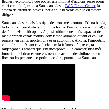
lleuger i econòmic. I que pot fer una infinitat d’accions sense posar
en risc el pilot”, explica Santacana desde
BCN Drone Center
, la
“mena de circuit de proves” per a aquests vehicles que ell mateix
dirigeix.
Santacana descriu els dos tipus de drons més comuns. D’una banda,
trobem els drons d’ala fixa (amb la forma d’un avió convencional) i,
de l’altra, els multicòpters. Aquests últims tenen més capacitat de
maniobrar en espais reduïts, com també aturar-se durant el vol. Els
primers, en canvi, aporten una gran autonomia. Això sí, l’important
en un dron no és tant el vehicle com la informació que capta
mitjançant els sensors que s’hi incorporen. “La característica més
important del dron és que ens permet captar dades àgilment o en
llocs on les persones no poden accedir”, puntualitza Santacana.