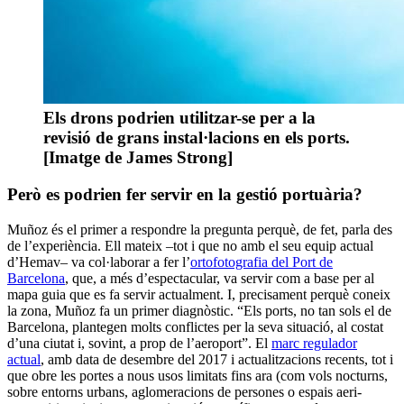
Els drons podrien utilitzar-se per a la
revisió de grans instal·lacions en els ports.
[Imatge de James Strong]
Però es podrien fer servir en la gestió portuària?
Muñoz és el primer a respondre la pregunta perquè, de fet, parla des
de l’experiència. Ell mateix –tot i que no amb el seu equip actual
d’Hemav– va col·laborar a fer l’
ortofotografia del Port de
Barcelona
, que, a més d’espectacular, va servir com a base per al
mapa guia que es fa servir actualment. I, precisament perquè coneix
la zona, Muñoz fa un primer diagnòstic. “Els ports, no tan sols el de
Barcelona, plantegen molts conflictes per la seva situació, al costat
d’una ciutat i, sovint, a prop de l’aeroport”. El
marc regulador
actual
, amb data de desembre del 2017 i actualitzacions recents, tot i
que obre les portes a nous usos limitats fins ara (com vols nocturns,
sobre entorns urbans, aglomeracions de persones o espais aeri-