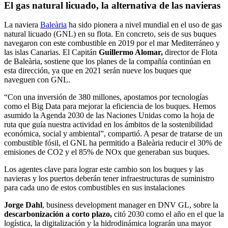
El gas natural licuado, la alternativa de las navieras
La naviera
Baleària
ha sido pionera a nivel mundial en el uso de gas
natural licuado (GNL) en su flota. En concreto, seis de sus buques
navegaron con este combustible en 2019 por el mar Mediterráneo y
las islas Canarias. El Capitán
Guillermo Alomar,
director de Flota
de Baleària, sostiene que los planes de la compañía continúan en
esta dirección, ya que en 2021 serán nueve los buques que
naveguen con GNL.
“Con una inversión de 380 millones, apostamos por tecnologías
como el Big Data para mejorar la eficiencia de los buques. Hemos
asumido la Agenda 2030 de las Naciones Unidas como la hoja de
ruta que guía nuestra actividad en los ámbitos de la sostenibilidad
económica, social y ambiental”, compartió. A pesar de tratarse de un
combustible fósil, el GNL ha permitido a Baleària reducir el 30% de
emisiones de CO
2
y el 85% de NOx que generaban sus buques.
Los agentes clave para lograr este cambio son los buques y las
navieras y los puertos deberán tener infraestructuras de suministro
para cada uno de estos combustibles en sus instalaciones
Jorge Dahl
, business development manager en DNV GL, sobre la
descarbonización a corto plazo,
citó 2030 como el año en el que la
logística, la digitalización y la hidrodinámica lograrán una mayor