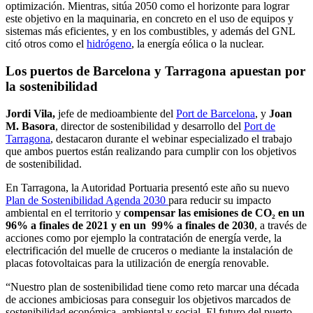
optimización. Mientras, sitúa 2050 como el horizonte para lograr
este objetivo en la maquinaria, en concreto en el uso de equipos y
sistemas más eficientes, y en los combustibles, y además del GNL
citó otros como el
hidrógeno
, la energía eólica o la nuclear.
Los puertos de Barcelona y Tarragona apuestan por
la sostenibilidad
Jordi Vila,
jefe de medioambiente del
Port de Barcelona
,
y
Joan
M. Basora
, director de sostenibilidad y desarrollo del
Port de
Tarragona
, destacaron durante el webinar especializado el trabajo
que ambos puertos están realizando para cumplir con los objetivos
de sostenibilidad.
En Tarragona, la Autoridad Portuaria presentó este año su nuevo
Plan de Sostenibilidad Agenda 2030
para reducir su impacto
ambiental en el territorio y
compensar las emisiones de CO₂ en un
96% a finales de 2021 y en un 99% a finales de 2030
, a través de
acciones como por ejemplo la contratación de energía verde, la
electrificación del muelle de cruceros o mediante la instalación de
placas fotovoltaicas para la utilización de energía renovable.
“Nuestro plan de sostenibilidad tiene como reto marcar una década
de acciones ambiciosas para conseguir los objetivos marcados de
sostenibilidad económica, ambiental y social. El futuro del puerto