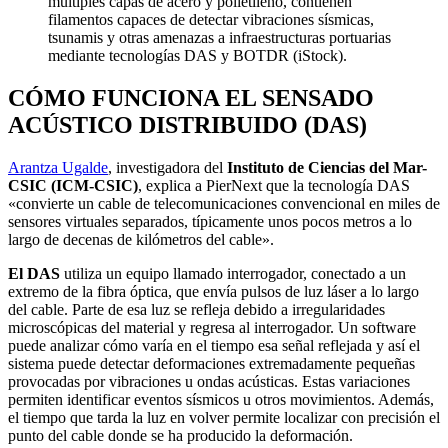
múltiples capas de acero y polietileno, contienen
filamentos capaces de detectar vibraciones sísmicas,
tsunamis y otras amenazas a infraestructuras portuarias
mediante tecnologías DAS y BOTDR (iStock).
CÓMO FUNCIONA EL SENSADO
ACÚSTICO DISTRIBUIDO (DAS)
Arantza Ugalde
, investigadora del
Instituto de Ciencias del Mar-
CSIC (ICM-CSIC)
, explica a PierNext que la tecnología DAS
«convierte un cable de telecomunicaciones convencional en miles de
sensores virtuales separados, típicamente unos pocos metros a lo
largo de decenas de kilómetros del cable».
El DAS
utiliza un equipo llamado interrogador, conectado a un
extremo de la fibra óptica, que envía pulsos de luz láser a lo largo
del cable. Parte de esa luz se refleja debido a irregularidades
microscópicas del material y regresa al interrogador. Un software
puede analizar cómo varía en el tiempo esa señal reflejada y así el
sistema puede detectar deformaciones extremadamente pequeñas
provocadas por vibraciones u ondas acústicas. Estas variaciones
permiten identificar eventos sísmicos u otros movimientos. Además,
el tiempo que tarda la luz en volver permite localizar con precisión el
punto del cable donde se ha producido la deformación.