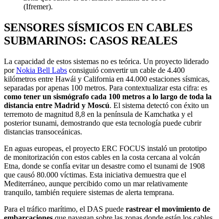
(Ifremer).
SENSORES SÍSMICOS EN CABLES
SUBMARINOS: CASOS REALES
La capacidad de estos sistemas no es teórica. Un proyecto liderado
por
Nokia Bell Labs
consiguió convertir un cable de 4.400
kilómetros entre Hawái y California en 44.000 estaciones sísmicas,
separadas por apenas 100 metros. Para contextualizar esta cifra: es
como tener un sismógrafo cada 100 metros a lo largo de toda la
distancia entre Madrid y Moscú
. El sistema detectó con éxito un
terremoto de magnitud 8,8 en la península de Kamchatka y el
posterior tsunami, demostrando que esta tecnología puede cubrir
distancias transoceánicas.
En aguas europeas, el proyecto ERC FOCUS instaló un prototipo
de monitorización con estos cables en la costa cercana al volcán
Etna, donde se confía evitar un desastre como el tsunami de 1908
que causó 80.000 víctimas. Esta iniciativa demuestra que el
Mediterráneo, aunque percibido como un mar relativamente
tranquilo, también requiere sistemas de alerta temprana.
Para el tráfico marítimo, el DAS puede
rastrear el movimiento de
embarcaciones
que navegan sobre las zonas donde están los cables,