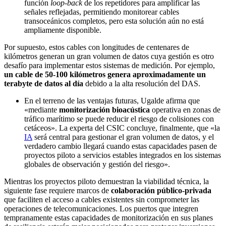
función
loop-back
de los repetidores para amplificar las
señales reflejadas, permitiendo monitorear cables
transoceánicos completos, pero esta solución aún no está
ampliamente disponible.
Por supuesto, estos cables con longitudes de centenares de
kilómetros generan un gran volumen de datos cuya gestión es otro
desafío para implementar estos sistemas de medición. Por ejemplo,
un cable de 50-100 kilómetros genera aproximadamente un
terabyte de datos al día
debido a la alta resolución del DAS.
En el terreno de las ventajas futuras, Ugalde afirma que
«mediante
monitorización bioacústica
operativa en zonas de
tráfico marítimo se puede reducir el riesgo de colisiones con
cetáceos». La experta del CSIC concluye, finalmente, que «la
IA
será central para gestionar el gran volumen de datos, y el
verdadero cambio llegará cuando estas capacidades pasen de
proyectos piloto a servicios estables integrados en los sistemas
globales de observación y gestión del riesgo».
Mientras los proyectos piloto demuestran la viabilidad técnica, la
siguiente fase requiere marcos de
colaboración público-privada
que faciliten el acceso a cables existentes sin comprometer las
operaciones de telecomunicaciones. Los puertos que integren
tempranamente estas capacidades de monitorización en sus planes