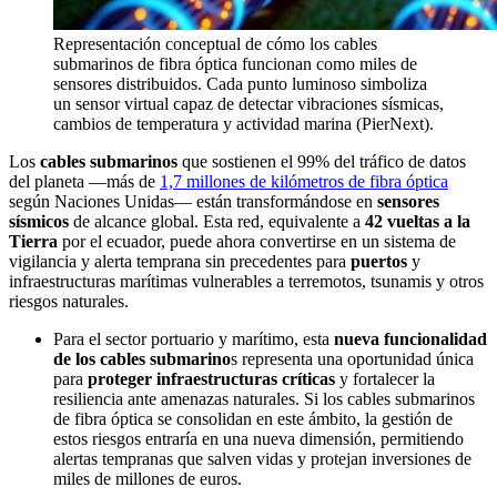
Representación conceptual de cómo los cables
submarinos de fibra óptica funcionan como miles de
sensores distribuidos. Cada punto luminoso simboliza
un sensor virtual capaz de detectar vibraciones sísmicas,
cambios de temperatura y actividad marina (PierNext).
Los
cables submarinos
que sostienen el 99% del tráfico de datos
del planeta —más de
1,7 millones de kilómetros de fibra óptica
según Naciones Unidas— están transformándose en
sensores
sísmicos
de alcance global. Esta red, equivalente a
42 vueltas a la
Tierra
por el ecuador, puede ahora convertirse en un sistema de
vigilancia y alerta temprana sin precedentes para
puertos
y
infraestructuras marítimas vulnerables a terremotos, tsunamis y otros
riesgos naturales.
Para el sector portuario y marítimo, esta
nueva funcionalidad
de los cables submarino
s representa una oportunidad única
para
proteger infraestructuras críticas
y fortalecer la
resiliencia ante amenazas naturales. Si los cables submarinos
de fibra óptica se consolidan en este ámbito, la gestión de
estos riesgos entraría en una nueva dimensión, permitiendo
alertas tempranas que salven vidas y protejan inversiones de
miles de millones de euros.