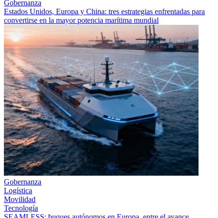
Gobernanza
Estados Unidos, Europa y China: tres estrategias enfrentadas para
convertirse en la mayor potencia marítima mundial
Gobernanza
Logística
Movilidad
Tecnología
SEAMLESS: buques autónomos en Europa, entre el avance