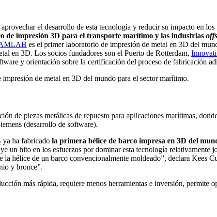
rovechar el desarrollo de esta tecnología y reducir su impacto en los f
ro de impresión 3D para el transporte marítimo y las industrias
off
AMLAB
es el primer laboratorio de impresión de metal en 3D del mund
etal en 3D. Los socios fundadores son el Puerto de Rotterdam,
Innovat
are y orientación sobre la certificación del proceso de fabricación adi
 impresión de metal en 3D del mundo para el sector marítimo.
ción de piezas metálicas de repuesto para aplicaciones marítimas, dond
Siemens (desarrollo de software).
B
ya ha fabricado
la primera hélice de barco impresa en 3D del mun
uye un hito en los esfuerzos por dominar esta tecnología relativamente 
 las de la hélice de un barco convencionalmente moldeado”, declara Kees
nio y bronce”.
oducción más rápida, requiere menos herramientas e inversión, permite o