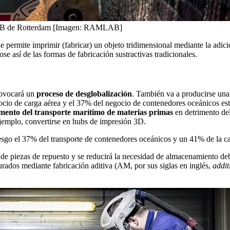
MLAB de Rotterdam [Imagen: RAMLAB]
 permite imprimir (fabricar) un objeto tridimensional mediante la adici
se así de las formas de fabricación sustractivas tradicionales.
provocará un
proceso de desglobalización
. También va a producirse un
io de carga aérea y el 37% del negocio de contenedores oceánicos est
mento del transporte marítimo de materias primas
en detrimento del
jemplo, convertirse en hubs de impresión 3D.
iesgo el 37% del transporte de contenedores oceánicos y un 41% de la ca
 de piezas de repuesto y se reducirá la necesidad de almacenamiento de
urados mediante fabricación aditiva (AM, por sus siglas en inglés,
addit