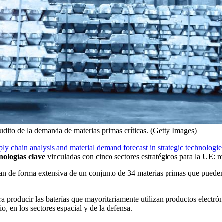
dito de la demanda de materias primas críticas. (Getty Images)
ly chain analysis and material demand forecast in strategic technologie
nologías clave
vinculadas con cinco sectores estratégicos para la UE: re
an de forma extensiva de un conjunto de 34 materias primas que pueden 
n para producir las baterías que mayoritariamente utilizan productos electr
io, en los sectores espacial y de la defensa.