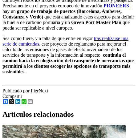
confluyen todos los modos de transporte de mercancías y pasajeros.
Precisamente en el proyecto europeo de innovación
PIONEERS
,
hay un
grupo de trabajo de puertos (Barcelona, Amberes,
Constanza y Venlo)
que está analizando estos aspectos para definir
la huella de carbono portuaria y un
Green Port Master Plan
que
pueda ser replicable a nivel europeo.
Sea como fuere, y a falta de que entre en vigor
tras realizarse una
serie de enmiendas
, este proyecto de reglamento para mejorar el
cálculo de las emisiones de gases de efecto invernadero de los
servicios de transporte y la información al respecto,
continúa el
camino hacia la ecologización del transporte de mercancías que
permitirá a los clientes escoger las opciones de transporte más
sostenibles.
Publicado por PierNext
Compartir
Facebook
X
LinkedIn
WhatsApp
Email
Artículos relacionados