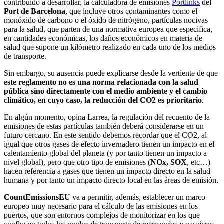
contribuído a desarrollar,
la calculadora de emisiones
Portlinks
del
Port de Barcelona
, que incluye otros contaminantes como el
monóxido de carbono o el óxido de nitrógeno
,
partículas nocivas
para la salud, que parten de una normativa europea que especifica,
en cantidades económicas, los daños económicos en materia de
salud que supone un kilómetro realizado en cada uno de los medios
de transporte.
Sin embargo, su ausencia puede explicarse desde la vertiente de que
este reglamento no es una norma relacionada con la salud
pública sino directamente con el medio ambiente y el cambio
climático, en cuyo caso, la reducción del CO2 es prioritario
.
En algún momento, opina Larrea, la regulación del recuento de la
emisiones de estas partículas también deberá considerarse en un
futuro cercano. En este sentido debemos recordar que el CO2, al
igual que otros gases de efecto invernadero tienen un impacto en el
calentamiento global del planeta (y por tanto tienen un impacto a
nivel global), pero que otro tipo de emisiones (
NOx, SOX
, etc…)
hacen referencia a gases que tienen un impacto directo en la salud
humana y por tanto un impacto directo local en las áreas de emisión.
CountEmissionsEU
va a permitir, además, establecer un marco
europeo muy necesario para el cálculo de las emisiones en los
puertos, que son entornos complejos de monitorizar en los que