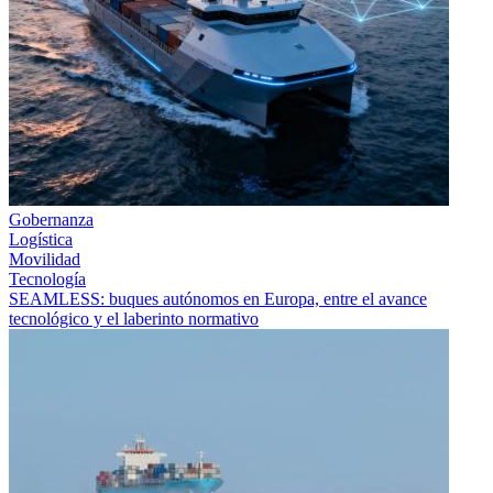
Gobernanza
Logística
Movilidad
Tecnología
SEAMLESS: buques autónomos en Europa, entre el avance
tecnológico y el laberinto normativo