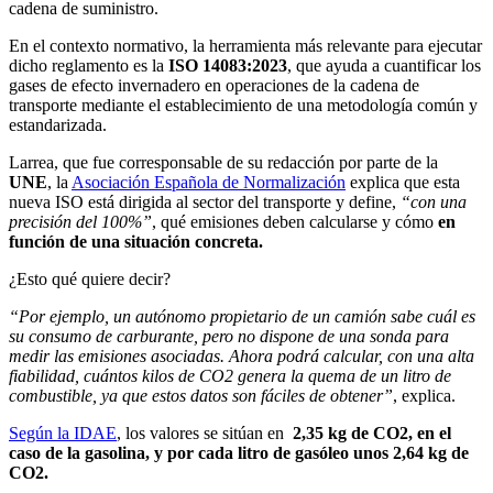
cadena de suministro.
En el contexto normativo, la herramienta más relevante para ejecutar
dicho reglamento es la
ISO 14083:2023
, que ayuda a cuantificar los
gases de efecto invernadero en operaciones de la cadena de
transporte mediante el establecimiento de una metodología común y
estandarizada.
Larrea, que fue corresponsable de su redacción por parte de la
UNE
, la
Asociación Española de Normalización
explica que esta
nueva ISO está dirigida al sector del transporte y define,
“con una
precisión del 100%”
, qué emisiones deben calcularse y cómo
en
función de una situación concreta.
¿Esto qué quiere decir?
“Por ejemplo, un autónomo propietario de un camión sabe cuál es
su consumo de carburante, pero no dispone de una sonda para
medir las emisiones asociadas. Ahora podrá calcular, con una alta
fiabilidad, cuántos kilos de CO2 genera la quema de un litro de
combustible, ya que estos datos son fáciles de obtener”
, explica.
Según la IDAE
, los valores se sitúan en
2,35 kg de CO2, en el
caso de la gasolina, y por cada litro de gasóleo unos 2,64 kg de
CO2.