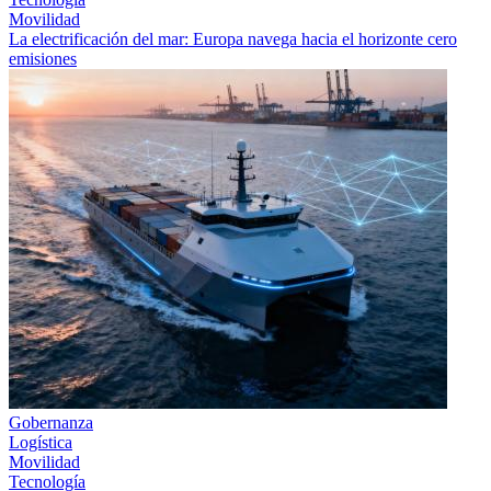
Movilidad
La electrificación del mar: Europa navega hacia el horizonte cero
emisiones
Gobernanza
Logística
Movilidad
Tecnología