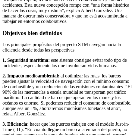
accidentes. Esta nueva concepción rompe con “una forma histórica
de hacer las cosas, muy distinta”, explica Albert González. Una
manera de operar más conservadora y que no está acostumbrada a
trabajar en entornos colaborativos.
Objetivos bien definidos
Los principales propósitos del proyecto STM navegan hacia la
eficiencia desde todas las perspectivas.
1. Seguridad marítima:
este sistema consigue evitar todo tipo de
incidentes, especialmente los que involucran vidas humanas.
2. Impacto medioambiental:
al optimizar las rutas, los barcos
pueden ajustar la velocidad de navegación con el mínimo consumo
de combustible y una reducción de las emisiones contaminantes. “El
90% de las mercancías a escala mundial se transportan por tráfico
marítimo. La cantidad de barcos que operan en los mares y los
océanos es enorme. Si podemos reducir el consumo de combustible,
aunque sea un 1%, ahorraremos muchísimas toneladas al año”,
relata Albert González.
3. Eficiencia:
hacer que los puertos trabajen con el modelo Just-in-
Time (JIT): “En cuanto llegue un barco a la entrada del puerto, no
tendrá que esperar en la zona de fondeo, sino que entrará, cargará,