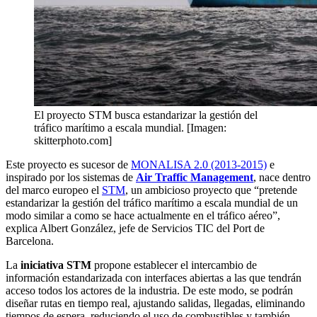
El proyecto STM busca estandarizar la gestión del
tráfico marítimo a escala mundial. [Imagen:
skitterphoto.com]
Este proyecto es sucesor de
MONALISA 2.0 (2013-2015)
e
inspirado por los sistemas de
Air Traffic Management
, nace dentro
del marco europeo el
STM
, un ambicioso proyecto que “pretende
estandarizar la gestión del tráfico marítimo a escala mundial de un
modo similar a como se hace actualmente en el tráfico aéreo”,
explica Albert González, jefe de Servicios TIC del Port de
Barcelona.
La
iniciativa STM
propone establecer el intercambio de
información estandarizada con interfaces abiertas a las que tendrán
acceso todos los actores de la industria. De este modo, se podrán
diseñar rutas en tiempo real, ajustando salidas, llegadas, eliminando
tiempos de espera, reduciendo el uso de combustibles y también