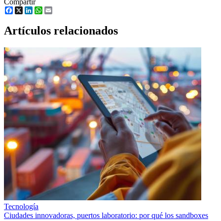
Compartir
Facebook
X
LinkedIn
WhatsApp
Email
Artículos relacionados
Tecnología
Ciudades innovadoras, puertos laboratorio: por qué los sandboxes