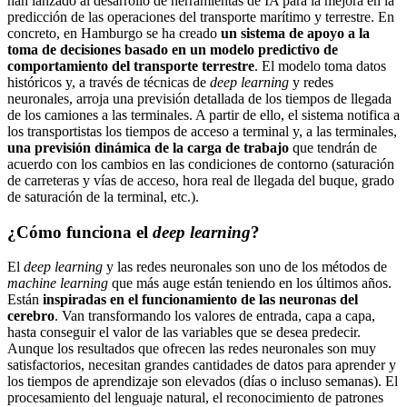
han lanzado al desarrollo de herramientas de IA para la mejora en la
predicción de las operaciones del transporte marítimo y terrestre. En
concreto, en Hamburgo se ha creado
un sistema de apoyo a la
toma de decisiones basado en un modelo predictivo de
comportamiento del transporte terrestre
. El modelo toma datos
históricos y, a través de técnicas de
deep learning
y redes
neuronales, arroja una previsión detallada de los tiempos de llegada
de los camiones a las terminales. A partir de ello, el sistema notifica a
los transportistas los tiempos de acceso a terminal y, a las terminales,
una previsión dinámica de la carga de trabajo
que tendrán de
acuerdo con los cambios en las condiciones de contorno (saturación
de carreteras y vías de acceso, hora real de llegada del buque, grado
de saturación de la terminal, etc.).
¿Cómo funciona el
deep learning
?
El
deep learning
y las redes neuronales son uno de los métodos de
machine learning
que más auge están teniendo en los últimos años.
Están
inspiradas en el funcionamiento de las neuronas del
cerebro
. Van transformando los valores de entrada, capa a capa,
hasta conseguir el valor de las variables que se desea predecir.
Aunque los resultados que ofrecen las redes neuronales son muy
satisfactorios, necesitan grandes cantidades de datos para aprender y
los tiempos de aprendizaje son elevados (días o incluso semanas). El
procesamiento del lenguaje natural, el reconocimiento de patrones