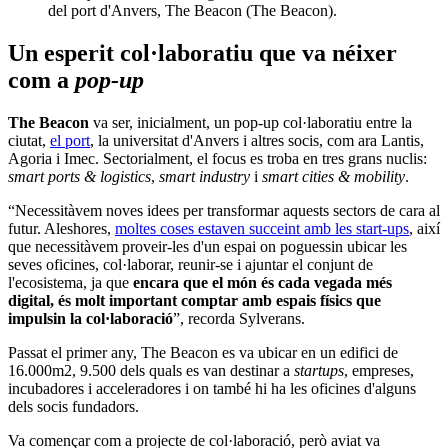
del port d'Anvers, The Beacon (The Beacon).
Un esperit col·laboratiu que va néixer
com a
pop-up
The Beacon
va ser, inicialment, un pop-up col·laboratiu entre la
ciutat,
el port
, la universitat d'Anvers i altres socis, com ara Lantis,
Agoria i Imec. Sectorialment, el focus es troba en tres grans nuclis:
smart ports & logistics
,
smart industry
i
smart cities & mobility
.
“Necessitàvem noves idees per transformar aquests sectors de cara al
futur. Aleshores,
moltes coses estaven succeint amb les start-ups
, així
que necessitàvem proveir-les d'un espai on poguessin ubicar les
seves oficines, col·laborar, reunir-se i ajuntar el conjunt de
l'ecosistema, ja que
encara que el món és cada vegada més
digital, és molt important comptar amb espais físics que
impulsin la col·laboració
”, recorda Sylverans.
Passat el primer any, The Beacon es va ubicar en un edifici de
16.000m2, 9.500 dels quals es van destinar a
startups
, empreses,
incubadores i acceleradores i on també hi ha les oficines d'alguns
dels socis fundadors.
Va començar com a projecte de col·laboració, però aviat va