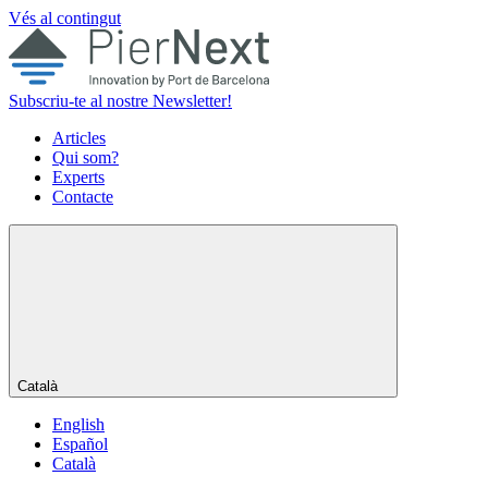
Vés al contingut
Subscriu-te al nostre Newsletter!
Articles
Qui som?
Experts
Contacte
Català
English
Español
Català