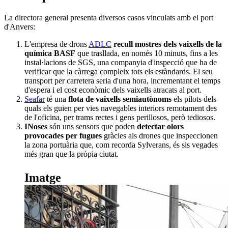
La directora general presenta diversos casos vinculats amb el port
d'Anvers:
L'empresa de drons
ADLC
recull mostres dels vaixells de la
química BASF
que trasllada, en només 10 minuts, fins a les
instal·lacions de SGS, una companyia d'inspecció que ha de
verificar que la càrrega compleix tots els estàndards. El seu
transport per carretera seria d'una hora, incrementant el temps
d'espera i el cost econòmic dels vaixells atracats al port.
Seafar
té una
flota de vaixells semiautònoms
els pilots dels
quals els guien per vies navegables interiors remotament des
de l'oficina, per trams rectes i gens perillosos, però tediosos.
INoses
són uns sensors que poden
detectar olors
provocades per fugues
gràcies als drones que inspeccionen
la zona portuària que, com recorda Sylverans, és sis vegades
més gran que la pròpia ciutat.
Imatge