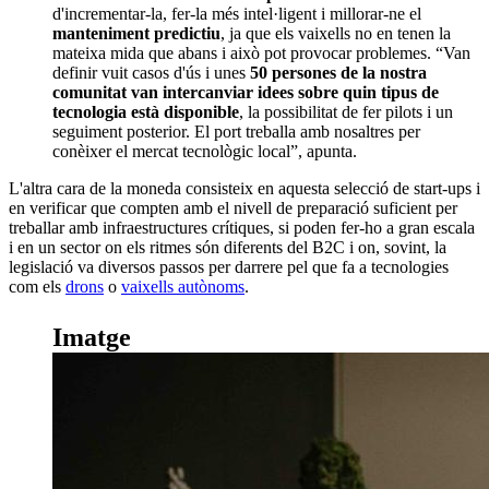
d'incrementar-la, fer-la més intel·ligent i millorar-ne el
manteniment predictiu
, ja que els vaixells no en tenen la
mateixa mida que abans i això pot provocar problemes. “Van
definir vuit casos d'ús i unes
50 persones de la nostra
comunitat van intercanviar idees sobre quin tipus de
tecnologia està disponible
, la possibilitat de fer pilots i un
seguiment posterior. El port treballa amb nosaltres per
conèixer el mercat tecnològic local”, apunta.
L'altra cara de la moneda consisteix en aquesta selecció de start-ups i
en verificar que compten amb el nivell de preparació suficient per
treballar amb infraestructures crítiques, si poden fer-ho a gran escala
i en un sector on els ritmes són diferents del B2C i on, sovint, la
legislació va diversos passos per darrere pel que fa a tecnologies
com els
drons
o
vaixells autònoms
.
Imatge