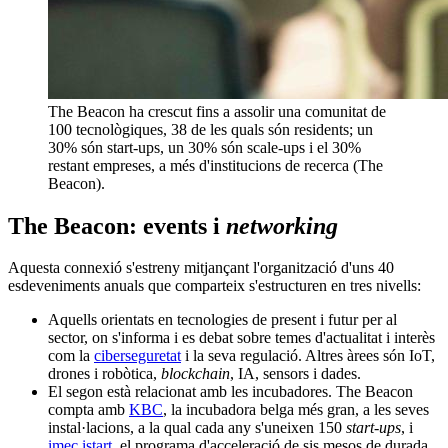
The Beacon ha crescut fins a assolir una comunitat de
100 tecnològiques, 38 de les quals són residents; un
30% són start-ups, un 30% són scale-ups i el 30%
restant empreses, a més d'institucions de recerca (The
Beacon).
The Beacon: events i
networking
Aquesta connexió s'estreny mitjançant l'organització d'uns 40
esdeveniments anuals que comparteix s'estructuren en tres nivells:
Aquells orientats en tecnologies de present i futur per al
sector, on s'informa i es debat sobre temes d'actualitat i interès
com la
ciberseguretat
i la seva regulació. Altres àrees són IoT,
drones i robòtica,
blockchain
, IA, sensors i dades.
El segon està relacionat amb les incubadores. The Beacon
compta amb
KBC
, la incubadora belga més gran, a les seves
instal·lacions, a la qual cada any s'uneixen 150
start-ups
, i
imec.istart
, el programa d'acceleració de sis mesos de durada