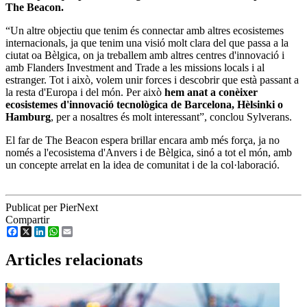
The Beacon.
“Un altre objectiu que tenim és connectar amb altres ecosistemes
internacionals, ja que tenim una visió molt clara del que passa a la
ciutat oa Bèlgica, on ja treballem amb altres centres d'innovació i
amb Flanders Investment and Trade a les missions locals i al
estranger. Tot i això, volem unir forces i descobrir que està passant a
la resta d'Europa i del món. Per això
hem anat a conèixer
ecosistemes d'innovació tecnològica de Barcelona, ​​Hèlsinki o
Hamburg
, per a nosaltres és molt interessant”, conclou Sylverans.
El far de The Beacon espera brillar encara amb més força, ja no
només a l'ecosistema d'Anvers i de Bèlgica, sinó a tot el món, amb
un concepte arrelat en la idea de comunitat i de la col·laboració.
Publicat per PierNext
Compartir
Facebook
X
LinkedIn
WhatsApp
Email
Articles relacionats