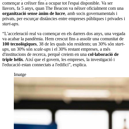
començar a créixer fins a ocupar tot l'espai disponible. Va ser
llavors, fa 5 anys, quan The Beacon va néixer oficialment com una
organització sense ànim de lucre
, amb socis governamentals i
privats, per escurçar distàncies entre empreses públiques i privades i
start-ups
.
“L'acceleració real va començar en els darrers dos anys, una vegada
va acabar la pandèmia. Hem crescut fins a assolir una comunitat de
100 tecnològiques
, 38 de les quals són residents; un 30% són
start-
ups
, un 30% són
scale-ups
i el 30% restant empreses, a més
d'institucions de recerca, perquè creiem en una
col·laboració de
triple hèlix
. Així que el govern, les empreses, la investigació i
l'educació estan connectats a l'edifici”, explica.
Imatge