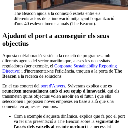
The Beacon ajuda a la connexió estreta entre els
diferents actors de la innovació mitjançant l'organització
d'uns 40 esdeveniments anuals (The Beacon).
Ajudant el port a aconseguir els seus
objectius
Aquesta col·laboració s'estén a la creació de programes amb
diferents agents del sector marítim que, ateses les necessitats
reguladores (per exemple, el
Corporate Sustainability Reporting
Directive
) i d'incrementar-ne l'eficiència, truquen a la porta de
The
Beacon
a la recerca de solucions.
En el cas concret del
port d'Anvers
, Sylverans explica que
es
reuneixen mensualment amb el seu equip d'innovació
, qui els
transmeten quins objectius volen assolir en el futur, i que ells
seleccionen i proposen noves empreses en base a allò que s'ha
comentat en aquestes reunions.
Com a exemple d'aquesta dinàmica, explica que fa poc el port
va fer una presentació a The Beacon sobre la
seguretat de
l'accés dels vaixells al recinte portuari
i la necessitat