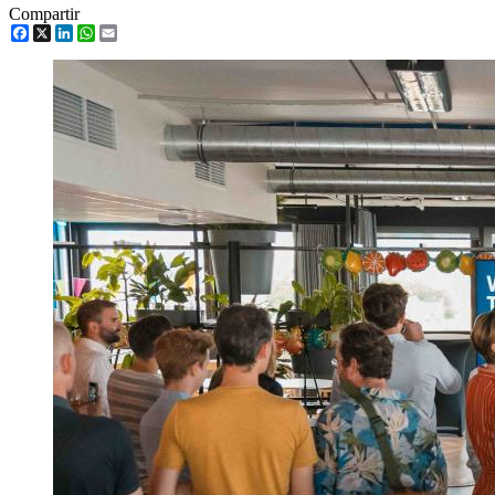
Compartir
Facebook
X
LinkedIn
WhatsApp
Email