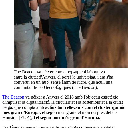
The Beacon va néixer com a pop-up col.laborativa
entre la ciutat d'Anvers, el port i la universitat, i ara s'ha
convertit en un hub, sense ànim de lucre, que acull una
comunitat de 100 tecnològiques (The Beacon).
The Beacon
va néixer a Anvers el 2018 amb l'objectiu estratègic
d'impulsar la digitalització, la circularitat i la sostenibilitat a la ciutat
belga, que compta amb
actius tan rellevants com el clúster químic
més gran d'Europa,
el segon més gran del món després del de
Houston (EUA)
, i el segon port més gran d'Europa.
Era l'època quan el concepte de
smart city
començava a agafar