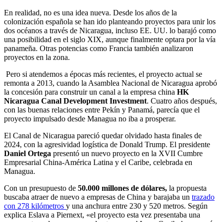
En realidad, no es una idea nueva. Desde los años de la
colonización española se han ido planteando proyectos para unir los
dos océanos a través de Nicaragua, incluso EE. UU. lo barajó como
una posibilidad en el siglo XIX, aunque finalmente optara por la vía
panameña. Otras potencias como Francia también analizaron
proyectos en la zona.
Pero si atendemos a épocas más recientes, el proyecto actual se
remonta a 2013, cuando la Asamblea Nacional de Nicaragua aprobó
la concesión para construir un canal a la empresa china
HK
Nicaragua Canal Development Investment
. Cuatro años después,
con las buenas relaciones entre Pekín y Panamá, parecía que el
proyecto impulsado desde Managua no iba a prosperar.
El Canal de Nicaragua pareció quedar olvidado hasta finales de
2024, con la agresividad logística de Donald Trump. El presidente
Daniel Ortega
presentó un nuevo proyecto en la XVII Cumbre
Empresarial China-América Latina y el Caribe, celebrada en
Managua.
Con un presupuesto de
50.000 millones de dólares,
la propuesta
buscaba atraer de nuevo a empresas de China y barajaba un
trazado
con 278 kilómetros
y una anchura entre 230 y 520 metros. Según
explica Eslava a Piernext, «el proyecto esta vez presentaba una