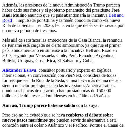
Además, las presiones de la nueva Administración Trump parecen
haber dado sus frutos y el gobierno panameño del presidente
José
Raúl Mulino
anunció que su país abandonaría la iniciativa
Belt and
Road
—impulsada por China y también conocida como «la nueva
Ruta de la Seda»— en 2026, fecha en la que debía ser renovada por
un nuevo período de tres años.
Más allá de satisfacer las ambiciones de la Casa Blanca, la renuncia
de Panamá está cargada de cierto simbolismo, ya que fue el primer
país latinoamericano en sumarse a la iniciativa Belt and Road en
2017, seguido por Venezuela, Chile, Perú, Ecuador, Argentina,
Bolivia, Uruguay, Costa Rica, El Salvador y Cuba.
Alexander Eslava
, consultor portuario y experto en logística
internacional, en conversación con PierNext, considera de todas
formas que «sin la Ruta de la Seda, China lleva más de una década
siendo un actor protagonista en las inversiones América Latina,
donde sus bancos de desarrollo han prestado más de 150.000
millones de dólares estadounidenses en los últimos 15 años».
Aun así, Trump parece haberse salido con la suya.
Pero eso no ha evitado que se haya
reabierto el debate sobre
nuevos pasos marítimos
que pueden servir de alternativa a esta
conexión entre el océano Atlántico y el Pacífico.
Porque el Canal de