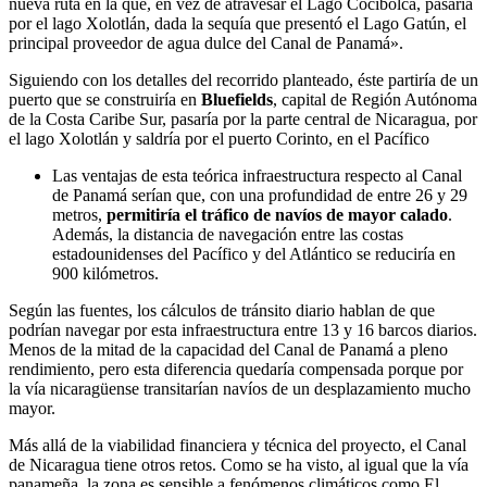
nueva ruta en la que, en vez de atravesar el Lago Cocibolca, pasaría
por el lago Xolotlán, dada la sequía que presentó el Lago Gatún, el
principal proveedor de agua dulce del Canal de Panamá».
Siguiendo con los detalles del recorrido planteado, éste partiría de un
puerto que se construiría en
Bluefields
, capital de Región Autónoma
de la Costa Caribe Sur, pasaría por la parte central de Nicaragua, por
el lago Xolotlán y saldría por el puerto Corinto, en el Pacífico
Las ventajas de esta teórica infraestructura respecto al Canal
de Panamá serían que, con una profundidad de entre 26 y 29
metros,
permitiría el tráfico de navíos de mayor calado
.
Además, la distancia de navegación entre las costas
estadounidenses del Pacífico y del Atlántico se reduciría en
900 kilómetros.
Según las fuentes, los cálculos de tránsito diario hablan de que
podrían navegar por esta infraestructura entre 13 y 16 barcos diarios.
Menos de la mitad de la capacidad del Canal de Panamá a pleno
rendimiento, pero esta diferencia quedaría compensada porque por
la vía nicaragüense transitarían navíos de un desplazamiento mucho
mayor.
Más allá de la viabilidad financiera y técnica del proyecto, el Canal
de Nicaragua tiene otros retos. Como se ha visto, al igual que la vía
panameña, la zona es sensible a fenómenos climáticos como El