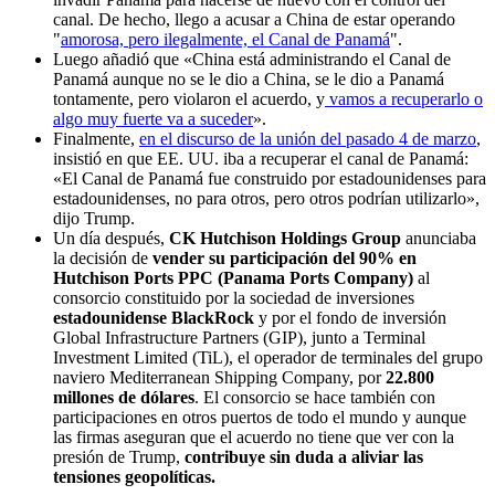
canal. De hecho, llego a acusar a China de estar operando
"
amorosa, pero ilegalmente, el Canal de Panamá
".
Luego añadió que «China está administrando el Canal de
Panamá aunque no se le dio a China, se le dio a Panamá
tontamente, pero violaron el acuerdo, y
vamos a recuperarlo o
algo muy fuerte va a suceder
».
Finalmente,
en el discurso de la unión del pasado 4 de marzo
,
insistió en que EE. UU. iba a recuperar el canal de Panamá:
«El Canal de Panamá fue construido por estadounidenses para
estadounidenses, no para otros, pero otros podrían utilizarlo»,
dijo Trump.
Un día después,
CK Hutchison Holdings Group
anunciaba
la decisión de
vender su participación del 90% en
Hutchison Ports PPC (Panama Ports Company)
al
consorcio constituido por la sociedad de inversiones
estadounidense BlackRock
y por el fondo de inversión
Global Infrastructure Partners (GIP), junto a Terminal
Investment Limited (TiL), el operador de terminales del grupo
naviero Mediterranean Shipping Company,
por
22.800
millones de dólares
.
El consorcio se hace también con
participaciones en otros puertos de todo el mundo y aunque
las firmas aseguran que el acuerdo no tiene que ver con la
presión de Trump,
contribuye sin duda a aliviar las
tensiones geopolíticas.