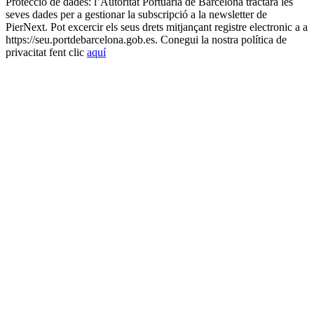
Protecció de dades: l’Autoritat Portuària de Barcelona tractarà les
seves dades per a gestionar la subscripció a la newsletter de
PierNext. Pot excercir els seus drets mitjançant registre electronic a a
https://seu.portdebarcelona.gob.es. Conegui la nostra política de
privacitat fent clic
aquí