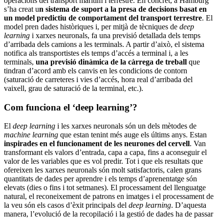
operacions del transport marítim i terrestre. En concret, a Hamburg
s’ha creat u
n sistema de suport a la presa de decisions basat en
un model predictiu de comportament del transport terrestre
. El
model pren dades històriques i, per mitjà de tècniques de
deep
learning
i xarxes neuronals, fa una previsió detallada dels temps
d’arribada dels camions a les terminals. A partir d’això, el sistema
notifica als transportistes els temps d’accés a terminal i, a les
terminals,
una previsió dinàmica de la càrrega de treball
que
tindran d’acord amb els canvis en les condicions de contorn
(saturació de carreteres i vies d’accés, hora real d’arribada del
vaixell, grau de saturació de la terminal, etc.).
Com funciona el ‘deep learning’?
El
deep learning
i les xarxes neuronals són un dels mètodes de
machine learning
que estan tenint més auge els últims anys. Estan
inspirades en el funcionament de les neurones del cervell
. Van
transformant els valors d’entrada, capa a capa, fins a aconseguir el
valor de les variables que es vol predir. Tot i que els resultats que
ofereixen les xarxes neuronals són molt satisfactoris, calen grans
quantitats de dades per aprendre i els temps d’aprenentatge són
elevats (dies o fins i tot setmanes). El processament del llenguatge
natural, el reconeixement de patrons en imatges i el processament de
la veu són els casos d’èxit principals del
deep learning
. D’aquesta
manera, l’evolució de la recopilació i la gestió de dades ha de passar