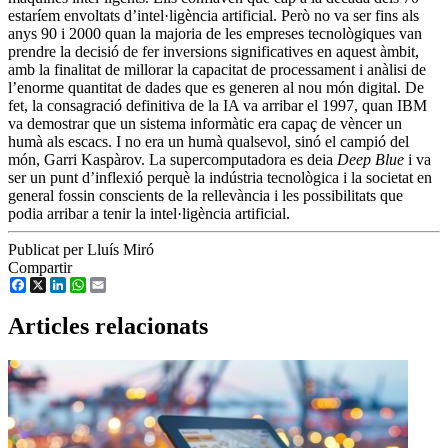
estaríem envoltats d’intel·ligència artificial. Però no va ser fins als
anys 90 i 2000 quan la majoria de les empreses tecnològiques van
prendre la decisió de fer inversions significatives en aquest àmbit,
amb la finalitat de millorar la capacitat de processament i anàlisi de
l’enorme quantitat de dades que es generen al nou món digital. De
fet, la consagració definitiva de la IA va arribar el 1997, quan IBM
va demostrar que un sistema informàtic era capaç de vèncer un
humà als escacs. I no era un humà qualsevol, sinó el campió del
món, Garri Kaspàrov. La supercomputadora es deia
Deep Blue
i va
ser un punt d’inflexió perquè la indústria tecnològica i la societat en
general fossin conscients de la rellevància i les possibilitats que
podia arribar a tenir la intel·ligència artificial.
Publicat per Lluís Miró
Compartir
Facebook
X
LinkedIn
WhatsApp
Email
Articles relacionats