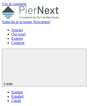
Vés al contingut
Subscriu-te al nostre Newsletter!
Articles
Qui som?
Experts
Contacte
Català
English
Español
Català