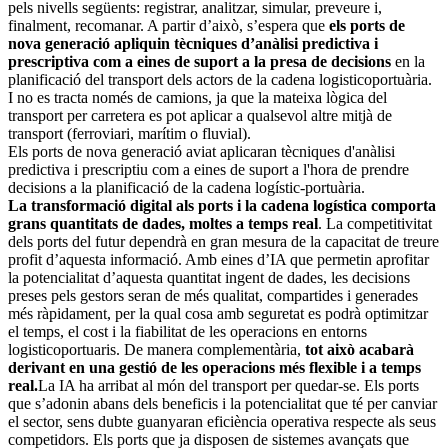
pels nivells següents: registrar, analitzar, simular, preveure i,
finalment, recomanar. A partir d’això, s’espera que
els ports de
nova generació apliquin tècniques d’anàlisi predictiva i
prescriptiva com a eines de suport a la presa de decisions
en la
planificació del transport dels actors de la cadena logisticoportuària.
I no es tracta només de camions, ja que la mateixa lògica del
transport per carretera es pot aplicar a qualsevol altre mitjà de
transport (ferroviari, marítim o fluvial).
Els ports de nova generació aviat aplicaran tècniques d'anàlisi
predictiva i prescriptiu com a eines de suport a l'hora de prendre
decisions a la planificació de la cadena logístic-portuària.
La transformació digital als ports i la cadena logística comporta
grans quantitats de dades, moltes a temps real
. La competitivitat
dels ports del futur dependrà en gran mesura de la capacitat de treure
profit d’aquesta informació. Amb eines d’IA que permetin aprofitar
la potencialitat d’aquesta quantitat ingent de dades, les decisions
preses pels gestors seran de més qualitat, compartides i generades
més ràpidament, per la qual cosa amb seguretat es podrà optimitzar
el temps, el cost i la fiabilitat de les operacions en entorns
logisticoportuaris. De manera complementària,
tot això acabarà
derivant en una gestió de les operacions més flexible i a temps
real.
La IA ha arribat al món del transport per quedar-se. Els ports
que s’adonin abans dels beneficis i la potencialitat que té per canviar
el sector, sens dubte guanyaran eficiència operativa respecte als seus
competidors. Els ports que ja disposen de sistemes avançats que