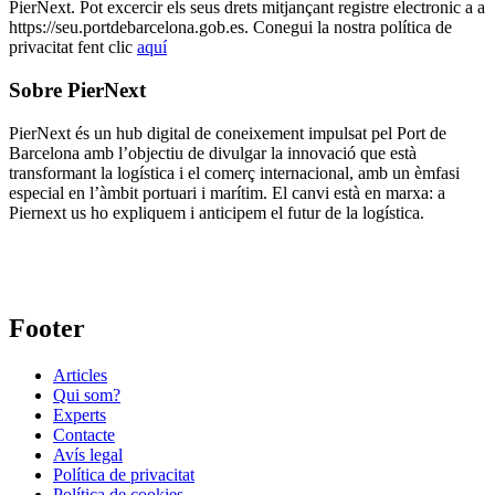
PierNext. Pot excercir els seus drets mitjançant registre electronic a a
https://seu.portdebarcelona.gob.es. Conegui la nostra política de
privacitat fent clic
aquí
Sobre PierNext
PierNext és un hub digital de coneixement impulsat pel Port de
Barcelona amb l’objectiu de divulgar la innovació que està
transformant la logística i el comerç internacional, amb un èmfasi
especial en l’àmbit portuari i marítim. El canvi està en marxa: a
Piernext us ho expliquem i anticipem el futur de la logística.
Footer
Articles
Qui som?
Experts
Contacte
Avís legal
Política de privacitat
Política de cookies