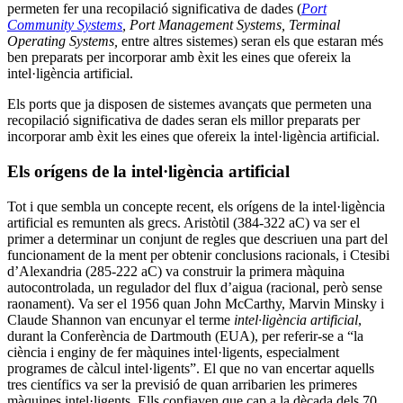
permeten fer una recopilació significativa de dades (
Port
Community Systems
, Port Management Systems, Terminal
Operating Systems,
entre altres sistemes) seran els que estaran més
ben preparats per incorporar amb èxit les eines que ofereix la
intel·ligència artificial.
Els ports que ja disposen de sistemes avançats que permeten una
recopilació significativa de dades seran els millor preparats per
incorporar amb èxit les eines que ofereix la intel·ligència artificial.
Els orígens de la intel·ligència artificial
Tot i que sembla un concepte recent, els orígens de la intel·ligència
artificial es remunten als grecs. Aristòtil (384-322 aC) va ser el
primer a determinar un conjunt de regles que descriuen una part del
funcionament de la ment per obtenir conclusions racionals, i Ctesibi
d’Alexandria (285-222 aC) va construir la primera màquina
autocontrolada, un regulador del flux d’aigua (racional, però sense
raonament). Va ser el 1956 quan John McCarthy, Marvin Minsky i
Claude Shannon van encunyar el terme
intel·ligència artificial
,
durant la Conferència de Dartmouth (EUA), per referir-se a “la
ciència i enginy de fer màquines intel·ligents, especialment
programes de càlcul intel·ligents”. El que no van encertar aquells
tres científics va ser la previsió de quan arribarien les primeres
màquines intel·ligents. Ells confiaven que cap a la dècada dels 70