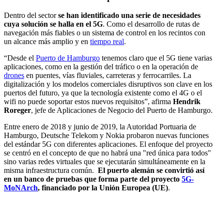
Dentro del sector
se han identificado una serie de necesidades
cuya solución se halla en el 5G
. Como el desarrollo de rutas de
navegación más fiables o un sistema de control en los recintos con
un alcance más amplio y en
tiempo real
.
“Desde el
Puerto de Hamburgo
tenemos claro que el 5G tiene varias
aplicaciones, como en la gestión del tráfico o en la operación de
drones
en puentes, vías fluviales, carreteras y ferrocarriles. La
digitalización y los modelos comerciales disruptivos son clave en los
puertos del futuro, ya que la tecnología existente como el 4G o el
wifi no puede soportar estos nuevos requisitos”, afirma
Hendrik
Roreger
, jefe de Aplicaciones de Negocio del Puerto de Hamburgo.
Entre enero de 2018 y junio de 2019, la Autoridad Portuaria de
Hamburgo, Deutsche Telekom y Nokia probaron nuevas funciones
del estándar 5G con diferentes aplicaciones. El enfoque del proyecto
se centró en el concepto de que no habrá una "red única para todos"
sino varias redes virtuales que se ejecutarán simultáneamente en la
misma infraestructura común.
El puerto alemán se convirtió así
en un banco de pruebas que forma parte del proyecto
5G-
MoNArch
, financiado por la Unión Europea (UE)
.