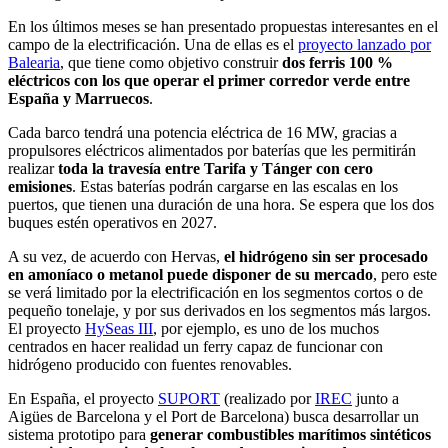
En los últimos meses se han presentado propuestas interesantes en el
campo de la electrificación. Una de ellas es el
proyecto lanzado por
Balearia
, que tiene como objetivo construir
dos ferris 100 %
eléctricos con los que operar el primer corredor verde entre
España y Marruecos
.
Cada barco tendrá una potencia eléctrica de 16 MW, gracias a
propulsores eléctricos alimentados por baterías que les permitirán
realizar
toda la travesía entre Tarifa y Tánger con cero
emisiones
. Estas baterías podrán cargarse en las escalas en los
puertos, que tienen una duración de una hora. Se espera que los dos
buques estén operativos en 2027.
A su vez, de acuerdo con Hervas,
el hidrógeno sin ser procesado
en amoníaco o metanol puede disponer de su mercado
, pero este
se verá limitado por la electrificación en los segmentos cortos o de
pequeño tonelaje, y por sus derivados en los segmentos más largos.
El proyecto
HySeas III
, por ejemplo, es uno de los muchos
centrados en hacer realidad un ferry capaz de funcionar con
hidrógeno producido con fuentes renovables.
En España, el proyecto
SUPORT
(realizado por
IREC
junto a
Aigües de Barcelona y el Port de Barcelona) busca desarrollar un
sistema prototipo para
generar combustibles marítimos sintéticos