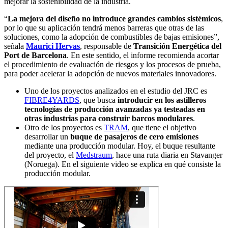
mejorar la sostenibilidad de la industria.
“
La mejora del diseño no introduce grandes cambios sistémicos
,
por lo que su aplicación tendrá menos barreras que otras de las
soluciones, como la adopción de combustibles de bajas emisiones”,
señala
Maurici Hervas
, responsable de
Transición Energética del
Port de Barcelona
. En este sentido, el informe recomienda acortar
el procedimiento de evaluación de riesgos y los procesos de prueba,
para poder acelerar la adopción de nuevos materiales innovadores.
Uno de los proyectos analizados en el estudio del JRC es
FIBRE4YARDS
, que busca
introducir en los astilleros
tecnologías de producción avanzadas ya testeadas en
otras industrias
para construir barcos modulares
.
Otro de los proyectos es
TRAM
, que tiene el objetivo
desarrollar un
buque de pasajeros de cero emisiones
mediante una producción modular. Hoy, el buque resultante
del proyecto, el
Medstraum
, hace una ruta diaria en Stavanger
(Noruega). En el siguiente video se explica en qué consiste la
producción modular.