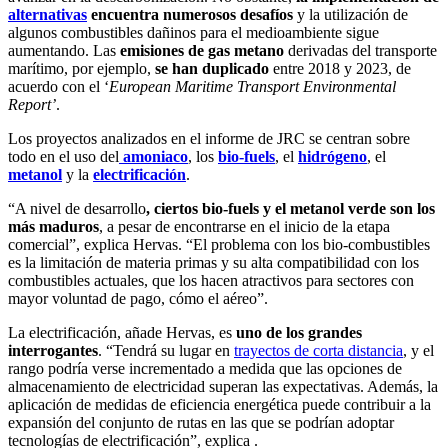
alternativas
encuentra numerosos desafíos
y la utilización de
algunos combustibles dañinos para el medioambiente sigue
aumentando. Las
emisiones de gas metano
derivadas del transporte
marítimo, por ejemplo,
se han duplicado
entre 2018 y 2023, de
acuerdo con el ‘
European Maritime Transport Environmental
Report’
.
Los proyectos analizados en el informe de JRC se centran sobre
todo en el uso del
amoniaco
, los
bio-fuels
, el
hidrógeno
, el
metanol
y la
electrificación
.
“A nivel de desarrollo
, ciertos bio-fuels y el metanol verde son los
más maduros
, a pesar de encontrarse en el inicio de la etapa
comercial”, explica Hervas. “El problema con los bio-combustibles
es la limitación de materia primas y su alta compatibilidad con los
combustibles actuales, que los hacen atractivos para sectores con
mayor voluntad de pago, cómo el aéreo”.
La electrificación, añade Hervas, es
uno de los grandes
interrogantes
. “Tendrá su lugar en
trayectos de corta distancia
, y el
rango podría verse incrementado a medida que las opciones de
almacenamiento de electricidad superan las expectativas. Además, la
aplicación de medidas de eficiencia energética puede contribuir a la
expansión del conjunto de rutas en las que se podrían adoptar
tecnologías de electrificación”, explica .