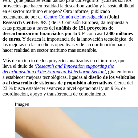
Pero, ¿qué pasos se están dando para conseguirlo? ¿Cuáles son los
proyectos que hacen realidad la descarbonización y la sostenibilidad
en el sector marítimo europeo? Otro informe, publicado
recientemente por el
Centro Común de Investigación
(
Joint
Research Centre
, JRC) de la Comisión Europea, da respuesta a
estas preguntas a través del
análisis de 151 proyectos de
descarbonización financiados por la UE
con casi
1.000 millones
de euros
. Y destaca la importancia de la innovación tecnológica, de
las mejoras en las medidas operativas y de la coordinación para
hacer realidad un sector marítimo más sostenible.
Más de un tercio de los proyectos analizados en el informe, que
lleva el título de
‘Research and Innovation supporting the
decarbonisation of the European Waterborne Sector’
,
gira en torno
a establecer mejoras tecnológicas, ligadas al
diseño de los vehículos
o al desarrollo de sistemas de propulsión alternativos
. Cerca del
23 % busca establecer avances a nivel operacional y un 9 %, de
coordinación, apoyo y transferencia de conocimiento.
Imagen