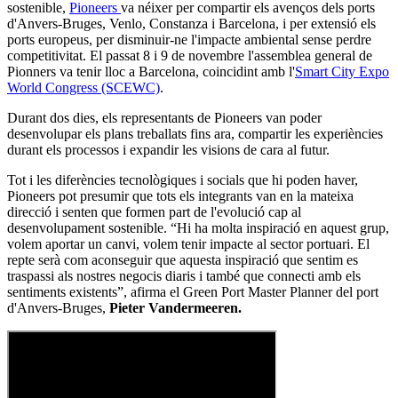
sostenible,
Pioneers
va néixer per compartir els avenços dels ports
d'Anvers-Bruges, Venlo, Constanza i Barcelona, i per extensió els
ports europeus, per disminuir-ne l'impacte ambiental sense perdre
competitivitat. El passat 8 i 9 de novembre l'assemblea general de
Pionners va tenir lloc a Barcelona, coincidint amb l'
Smart City Expo
World Congress (SCEWC)
.
Durant dos dies, els representants de Pioneers van poder
desenvolupar els plans treballats fins ara, compartir les experiències
durant els processos i expandir les visions de cara al futur.
Tot i les diferències tecnològiques i socials que hi poden haver,
Pioneers pot presumir que tots els integrants van en la mateixa
direcció i senten que formen part de l'evolució cap al
desenvolupament sostenible. “Hi ha molta inspiració en aquest grup,
volem aportar un canvi, volem tenir impacte al sector portuari. El
repte serà com aconseguir que aquesta inspiració que sentim es
traspassi als nostres negocis diaris i també que connecti amb els
sentiments existents”, afirma el Green Port Master Planner del port
d'Anvers-Bruges,
Pieter Vandermeeren.