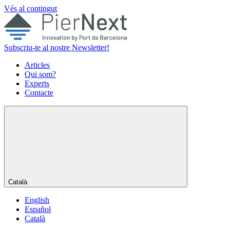
Vés al contingut
Subscriu-te al nostre Newsletter!
Articles
Qui som?
Experts
Contacte
Català
English
Español
Català