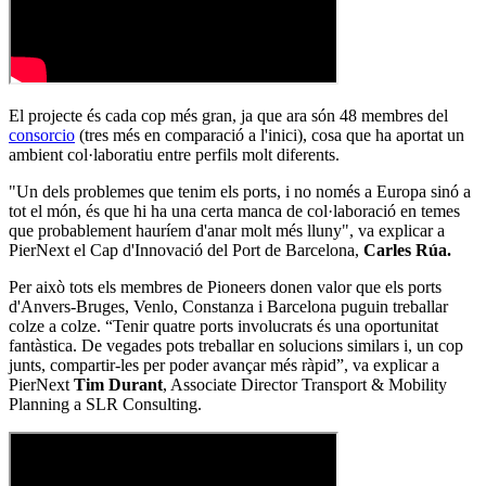
El projecte és cada cop més gran, ja que ara són 48 membres del
consorcio
(tres més en comparació a l'inici), cosa que ha aportat un
ambient col·laboratiu entre perfils molt diferents.
"Un dels problemes que tenim els ports, i no només a Europa sinó a
tot el món, és que hi ha una certa manca de col·laboració en temes
que probablement hauríem d'anar molt més lluny", va explicar a
PierNext el Cap d'Innovació del Port de Barcelona,
Carles Rúa.
Per això tots els membres de Pioneers donen valor que els ports
d'Anvers-Bruges, Venlo, Constanza i Barcelona puguin treballar
colze a colze. “Tenir quatre ports involucrats és una oportunitat
fantàstica. De vegades pots treballar en solucions similars i, un cop
junts, compartir-les per poder avançar més ràpid”, va explicar a
PierNext
Tim Durant
, Associate Director Transport & Mobility
Planning a SLR Consulting.