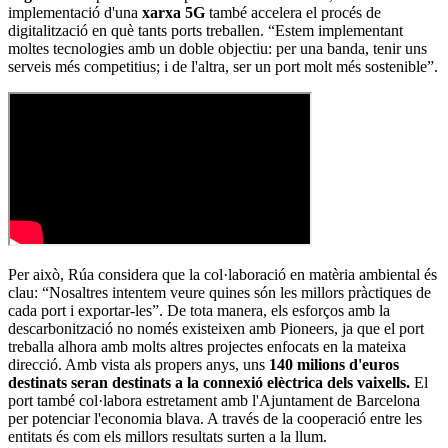
implementació d'una
xarxa 5G
també accelera el procés de
digitalització en què tants ports treballen. “Estem implementant
moltes tecnologies amb un doble objectiu: per una banda, tenir uns
serveis més competitius; i de l'altra, ser un port molt més sostenible”.
Per això, Rúa considera que la col·laboració en matèria ambiental és
clau: “Nosaltres intentem veure quines són les millors pràctiques de
cada port i exportar-les”. De tota manera, els esforços amb la
descarbonització no només existeixen amb Pioneers, ja que el port
treballa alhora amb molts altres projectes enfocats en la mateixa
direcció. Amb vista als propers anys, uns
140 milions d'euros
destinats seran destinats a la connexió elèctrica dels vaixells.
El
port també col·labora estretament amb l'Ajuntament de Barcelona
per potenciar l'economia blava. A través de la cooperació entre les
entitats és com els millors resultats surten a la llum.