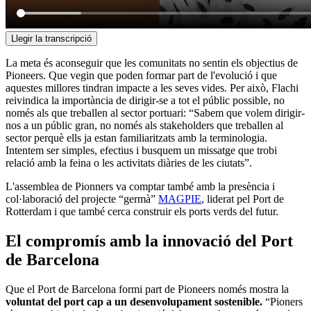
Llegir la transcripció
La meta és aconseguir que les comunitats no sentin els objectius de
Pioneers. Que vegin que poden formar part de l'evolució i que
aquestes millores tindran impacte a les seves vides. Per això, Flachi
reivindica la importància de dirigir-se a tot el públic possible, no
només als que treballen al sector portuari: “Sabem que volem dirigir-
nos a un públic gran, no només als stakeholders que treballen al
sector perquè ells ja estan familiaritzats amb la terminologia.
Intentem ser simples, efectius i busquem un missatge que trobi
relació amb la feina o les activitats diàries de les ciutats”.
L'assemblea de Pionners va comptar també amb la presència i
col·laboració del projecte “germà”
MAGPIE
, liderat pel Port de
Rotterdam i que també cerca construir els ports verds del futur.
El compromís amb la innovació del Port
de Barcelona
Que el Port de Barcelona formi part de Pioneers només mostra la
voluntat del port cap a un desenvolupament sostenible.
“Pioners