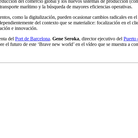
educción del comercio global y los nuevos sistemas de producción (com
transporte marítimo y la búsqueda de mayores eficiencias operativas.
entos, como la digitalización, pueden ocasionar cambios radicales en e
pendientemente del contexto que se materialice: focalización en el clie
zación e innovación.
enta del
Port de Barcelona
.
Gene Seroka
, director ejecutivo del
Puerto
e el futuro de este ‘Brave new world’ en el vídeo que se muestra a con