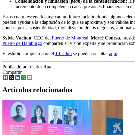
Consolidación y limitación (
peak
) de la contenerización:
la r
incremento de la competencia causa presiones financieras en el 
Estos cuatro escenarios marcan un futuro incierto donde algunos elem
pueden ayudar a la adaptación de lo que se aproxima y son válidas inde
apuesta por la sostenibilidad, digitalización de los negocios, automati
Sylvie Vachon
, CEO del
Puerto de Montreal
,
Mercè Conesa
, presid
Puerto de Hamburgo
comparten su visión experta y se pronuncian sobr
El estudio completo para el
TT Club
se puede consultar
aquí
.
Publicado por Carles Rúa
Compartir
Facebook
X
LinkedIn
WhatsApp
Email
Artículos relacionados