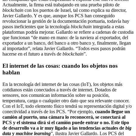
Actualmente, la firma está trabajando en una prueba piloto de
blockchain
con los puertos de Israel, tal como explica su director,
Javier Gallardo. Y es que, aunque los PCS han conseguido
revolucionar la gestión de la documentación portuaria, todavía hay
pasos ineficientes que la tecnología
blockchain
integrada a estas
plataformas podría mejorar. Gallardo se refiere a cadenas de custodia
que funcionan “de mano en mano: de la naviera al exportador, del
exportador a un banco, del banco a otro banco y, finalmente, llegan
al importador”, relata Javier Gallardo. “Todos esos pasos podrán
hacerse en el futuro a través de
blockchain
”.
El internet de las cosas: cuando los objetos nos
hablan
En la tecnología del internet de las cosas (IoT), los objetos más
cotidianos están conectados a través de internet. Dotados de
sensores, nos comunican información sobre su posición,
temperatura, carga o cualquier otro dato que sea relevante conocer.
Con el IoT, todo elemento físico tendrá su representación digital y/o
conectividad a través de los PCS. “Por ejemplo,
cuando llegue un
camión al puerto, una cámara lo reconocerá, se conectará al
PCS y el sistema dirá si el camión puede entrar o no. Este tipo
de desarrollo va a ir muy ligado a las tendencias actuales de
big
data
y
machine learning
”, ilustra Javier Gallardo. Los PCS del