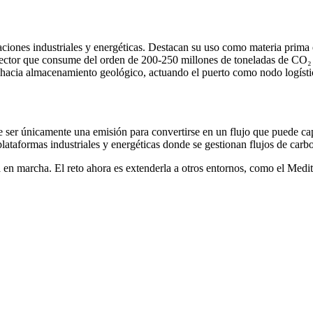
caciones industriales y energéticas. Destacan su uso como materia prim
s, sector que consume del orden de 200-250 millones de toneladas de CO₂
 hacia almacenamiento geológico, actuando el puerto como nodo logístic
ser únicamente una emisión para convertirse en un flujo que puede captu
 plataformas industriales y energéticas donde se gestionan flujos de carb
 en marcha. El reto ahora es extenderla a otros entornos, como el Med