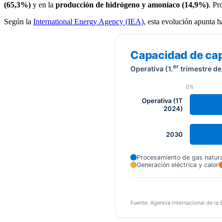
(65,3%)
y en la
producción de hidrógeno y amoníaco (14,9%)
. Pr
Según la
International Energy Agency (IEA)
, esta evolución apunta h
Capacidad de cap
er
Operativa (1.
trimestre de
0%
Operativa (1T
2024)
2030
Procesamiento de gas natura
Generación eléctrica y calor
Fuente: Agencia Internacional de la 