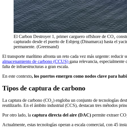
El Carbon Destroyer 1, primer carguero offshore de CO₂ cons
capturado desde el puerto de Esbjerg (Dinamarca) hasta el yaci
permanente. (Greensand)
El transporte marítimo afronta un reto cada vez más urgente: reducir su
almacenamiento de carbono (CCUS)
gana relevancia, especialmente d
falta de infraestructuras a gran escala.
En este contexto
, los puertos emergen como nodos clave para habil
Tipos de captura de carbono
La captura de carbono (CO₂) engloba un conjunto de tecnologías destin
reutilizarlo. En el ámbito industrial (CCS), destacan tres métodos prin
Por otro lado, la
captura directa del aire (DAC)
permite extraer CO₂
Actualmente, estas tecnologías operan a escala comercial, con 45 inst