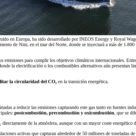
truido en Europa, ha sido desarrollado por INEOS Energy y Royal Wag
miento de Nini, en el mar del Norte, donde se inyectará a más de 1.80
s emisiones para cumplir los objetivos climáticos internacionales. Entre
onde la electrificación o los combustibles alternativos aún presentan li
itar la circularidad del CO₂
en la transición energética.
adas a reducir las emisiones capturando este gas tanto en fuentes indu
cipales:
postcombustión, precombustión y oxicombustión
, que se di
 directamente de la atmósfera, aunque con un mayor coste energético deb
alaciones activas que capturan alrededor de 50 millones de toneladas d