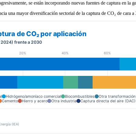
ogresivamente, se están incorporando nuevas fuentes de captura en la ge
acia una mayor diversificación sectorial de la captura de CO₂ de cara a
tura de CO₂ por aplicación
 2024) frente a 2030
20%
40%
60%
l
Hidrógeno/amoníaco comercial
Biocombustibles
Otra transformación
Cemento
Hierro y acero
Otra industria
Captura directa del aire (DAC)
Energía (IEA)