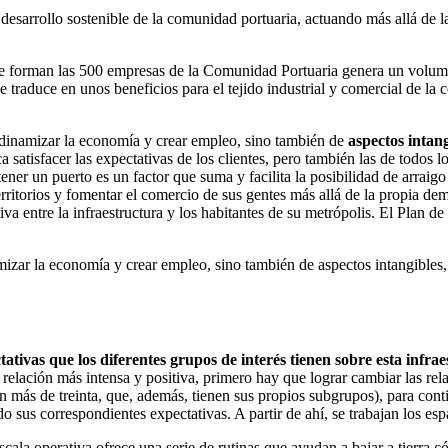
 desarrollo sostenible de la comunidad portuaria, actuando más allá de 
que forman las 500 empresas de la Comunidad Portuaria genera un volume
 traduce en unos beneficios para el tejido industrial y comercial de la
 dinamizar la economía y crear empleo, sino también de
aspectos intan
ica satisfacer las expectativas de los clientes, pero también las de todos
er un puerto es un factor que suma y facilita la posibilidad de arraigo al
ritorios y fomentar el comercio de sus gentes más allá de la propia dema
va entre la infraestructura y los habitantes de su metrópolis. El Plan d
izar la economía y crear empleo, sino también de aspectos intangibles,
ativas que los diferentes grupos de interés tienen sobre esta infra
a relación más intensa y positiva, primero hay que lograr cambiar las rel
n más de treinta, que, además, tienen sus propios subgrupos), para cont
ndo sus correspondientes expectativas. A partir de ahí, se trabajan los es
escala operativa ofrece una serie de rutinas que ayudan a bajar a tierra c