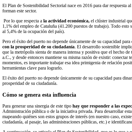
El Plan de Sostenibilidad Sectorial nace en 2016 para dar respuesta al
forman este sector.
Por lo que respecta a
la actividad económica,
el clúster industrial 
1,1% del empleo de Cataluña (41.200 puestos de trabajo). Todo esto se
al 5,4% de la ocupación del país).
Pero el éxito del puerto no depende únicamente de su capacidad para
con la prosperidad de su ciudadanía
. El desarrollo sostenible impl
que la metrópolis sienta de manera intensa y positiva que el hecho de ten
a.C., y desde entonces mantiene su misma razón de existir: conectar ter
momentos, es importante trabajar esa idea primigenia de relación positi
herramientas clave para lograrlo.
El éxito del puerto no depende únicamente de su capacidad para dinam
prosperidad de su ciudadanía.
Cómo se genera esta influencia
Para generar una sinergia de este tipo
hay que responder a las expect
Administración pública o de la iniciativa privada. Para desarrollar est
mapeando quiénes son estos grupos de interés (en nuestro caso, existe
ciudadanía, al pasaje, las administraciones públicas, etc.) e identifica
A continuación, se articula el Plan de Sostenibilidad, que es lo que a 