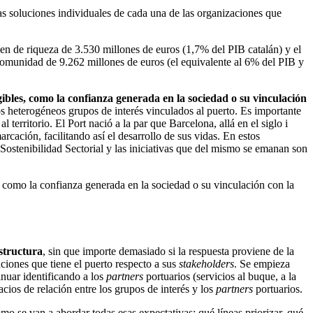
las soluciones individuales de cada una de las organizaciones que
n de riqueza de 3.530 millones de euros (1,7% del PIB catalán) y el
 comunidad de 9.262 millones de euros (el equivalente al 6% del PIB y
gibles, como la confianza generada en la sociedad o su vinculación
 los heterogéneos grupos de interés vinculados al puerto. Es importante
 territorio. El Port nació a la par que Barcelona, allá en el siglo i
rcación, facilitando así el desarrollo de sus vidas. En estos
e Sostenibilidad Sectorial y las iniciativas que del mismo se emanan son
 como la confianza generada en la sociedad o su vinculación con la
estructura
, sin que importe demasiado si la respuesta proviene de la
aciones que tiene el puerto respecto a sus
stakeholders
. Se empieza
inuar identificando a los
partners
portuarios (servicios al buque, a la
pacios de relación entre los grupos de interés y los
partners
portuarios.
ómo se van a abordar todas esas expectativas: qué líneas priorizar, qué