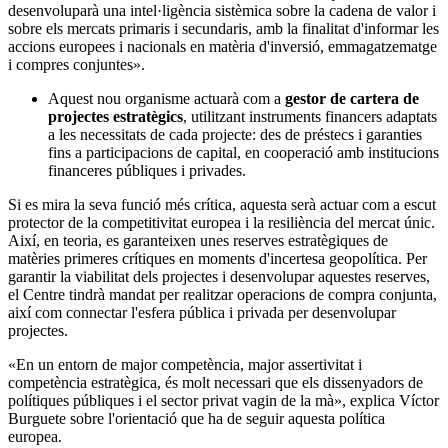
desenvoluparà una intel·ligència sistèmica sobre la cadena de valor i
sobre els mercats primaris i secundaris, amb la finalitat d'informar les
accions europees i nacionals en matèria d'inversió, emmagatzematge
i compres conjuntes».
Aquest nou organisme actuarà com a
gestor de cartera de
projectes estratègics
, utilitzant instruments financers adaptats
a les necessitats de cada projecte: des de préstecs i garanties
fins a participacions de capital, en cooperació amb institucions
financeres públiques i privades.
Si es mira la seva funció més crítica, aquesta serà actuar com a escut
protector de la competitivitat europea i la resiliència del mercat únic.
Així, en teoria, es garanteixen unes reserves estratègiques de
matèries primeres crítiques en moments d'incertesa geopolítica. Per
garantir la viabilitat dels projectes i desenvolupar aquestes reserves,
el Centre tindrà mandat per realitzar operacions de compra conjunta,
així com connectar l'esfera pública i privada per desenvolupar
projectes.
«En un entorn de major competència, major assertivitat i
competència estratègica, és molt necessari que els dissenyadors de
polítiques públiques i el sector privat vagin de la mà», explica Víctor
Burguete sobre l'orientació que ha de seguir aquesta política
europea.