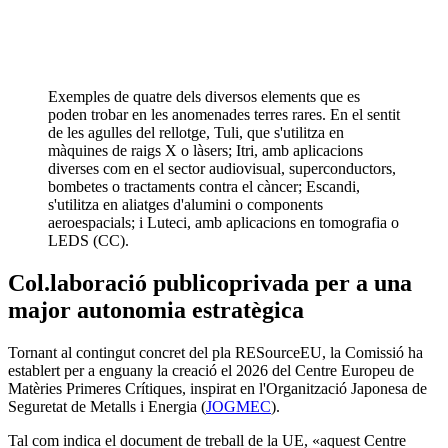
Exemples de quatre dels diversos elements que es
poden trobar en les anomenades terres rares. En el sentit
de les agulles del rellotge, Tuli, que s'utilitza en
màquines de raigs X o làsers; Itri, amb aplicacions
diverses com en el sector audiovisual, superconductors,
bombetes o tractaments contra el càncer; Escandi,
s'utilitza en aliatges d'alumini o components
aeroespacials; i Luteci, amb aplicacions en tomografia o
LEDS (CC).
Col.laboració publicoprivada per a una
major autonomia estratègica
Tornant al contingut concret del pla RESourceEU, la Comissió ha
establert per a enguany la creació el 2026 del Centre Europeu de
Matèries Primeres Crítiques, inspirat en l'Organització Japonesa de
Seguretat de Metalls i Energia (
JOGMEC
).
Tal com indica el document de treball de la UE, «aquest Centre