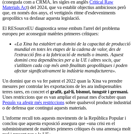
(coneguda com a CRMA, les sigles en anglès
Critical Raw
Materials Ac
t
) del 2024, que va establir objectius ambiciosos però
que, en només dos anys, el vertiginós ritme d'esdeveniments
geopolítics va desfasar aquesta legislació.
El RESourceEU diagnostica sense embuts l'arrel del problema
europeu per aconseguir matèries primeres crítiques:
«La Xina ha establert un domini de la capacitat de producció
mundial en totes les etapes de la cadena de valor, des de
l'extracció fins a la fabricació de metalls o imants. Aquest
domini crea dependències per a la UE i altres socis, que
s'utilitzen cada cop més amb finalitats geopolítiques i poden
afectar significativament la indústria manufacturera».
Un domini que es va fer patent el 2022 quan la Xina va prendre
mesures per controlar les exportacions de les ara indispensables
terres rares, en concret el
grafit, gal·li, bismut, tungstè i germani.
Unes restriccions que es van ampliar el passat mes d'octubre quan
Pequín va afegir més restriccions
sobre qualsevol producte industrial
o de defensa que contingui aquests materials.
L'informe recull tots aquests moviments de la República Popular i
conclou que aquesta exposició assegura que «una crisi en el
subministrament de matèries primeres crítiques és una amenaça molt