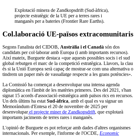
Explotació minera de Zandkopsdrift (Sud-àfrica),
projecte estratègic de la UE per a terres rares i
manganès per a bateries (Frontier Rare Earths).
Col.laboració UE-països extracomunitaris
Segons l'analista del CIDOB,
Austràlia i el Canadà
són dos
candidats per col·laborar amb Europa (i amb importants recursos).
Així mateix, Burguete destaca «que aquests possibles socis i el sud
global rebutgen el marc de la competició estratègica. Llavors, la clau
és si la Unió Europea serà capaç de mostrar-se com una alternativa o
tindrem un paper més de vassallatge respecte a les grans potències».
La Comissió ha començat a desenvolupar una intensa agenda
diplomàtica en l'àmbit de les matèries primeres. Des del 2021, s'han
signat 15 acords d'associació estratègica amb països rics en recursos.
Un dels últims ha estat
Sud-àfrica
, amb el qual es va signar un
Memoràndum d'Entesa el 20 de novembre de 2025 per
desenvolupar
el projecte miner de Zandkopsdrift
, que explotarà
importants jaciments de terres rares i manganès.
L'opinió de Burguete es pot reforçar amb dades d'altres organismes
internacionals. Per exemple, l'informe de l'OCDE,
Economic