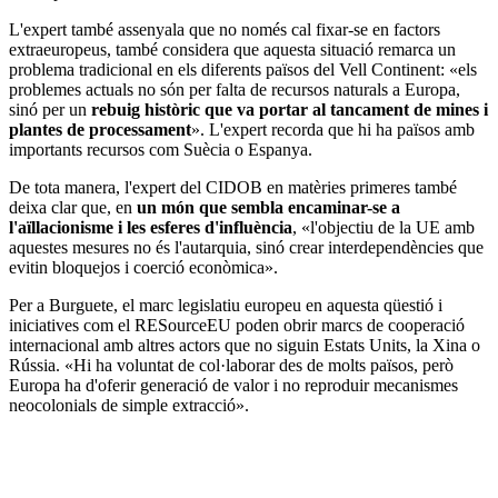
L'expert també assenyala que no només cal fixar-se en factors
extraeuropeus, també considera que aquesta situació remarca un
problema tradicional en els diferents països del Vell Continent: «els
problemes actuals no són per falta de recursos naturals a Europa,
sinó per un
rebuig històric que va portar al tancament de mines i
plantes de processament
». L'expert recorda que hi ha països amb
importants recursos com Suècia o Espanya.
De tota manera, l'expert del CIDOB en matèries primeres també
deixa clar que, en
un món que sembla encaminar-se a
l'aïllacionisme i les esferes d'influència
, «l'objectiu de la UE amb
aquestes mesures no és l'autarquia, sinó crear interdependències que
evitin bloquejos i coerció econòmica».
Per a Burguete, el marc legislatiu europeu en aquesta qüestió i
iniciatives com el RESourceEU poden obrir marcs de cooperació
internacional amb altres actors que no siguin Estats Units, la Xina o
Rússia. «Hi ha voluntat de col·laborar des de molts països, però
Europa ha d'oferir generació de valor i no reproduir mecanismes
neocolonials de simple extracció».