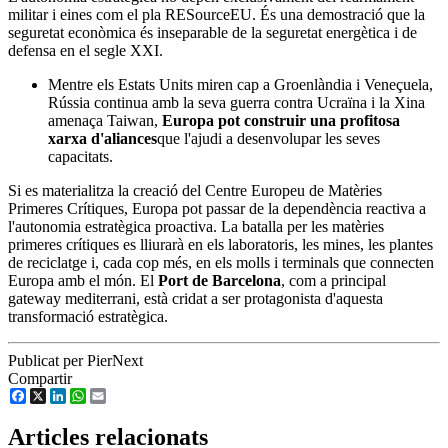
militar i eines com el pla RESourceEU. És una demostració que la
seguretat econòmica és inseparable de la seguretat energètica i de
defensa en el segle XXI.
Mentre els Estats Units miren cap a Groenlàndia i Veneçuela,
Rússia continua amb la seva guerra contra Ucraïna i la Xina
amenaça Taiwan,
Europa pot construir una profitosa
xarxa d'aliances
que l'ajudi a desenvolupar les seves
capacitats.
Si es materialitza la creació del Centre Europeu de Matèries
Primeres Crítiques, Europa pot passar de la dependència reactiva a
l'autonomia estratègica proactiva. La batalla per les matèries
primeres crítiques es lliurarà en els laboratoris, les mines, les plantes
de reciclatge i, cada cop més, en els molls i terminals que connecten
Europa amb el món. El
Port de Barcelona
, com a principal
gateway mediterrani, està cridat a ser protagonista d'aquesta
transformació estratègica.
Publicat per PierNext
Compartir
Facebook
X
LinkedIn
WhatsApp
Email
Articles relacionats