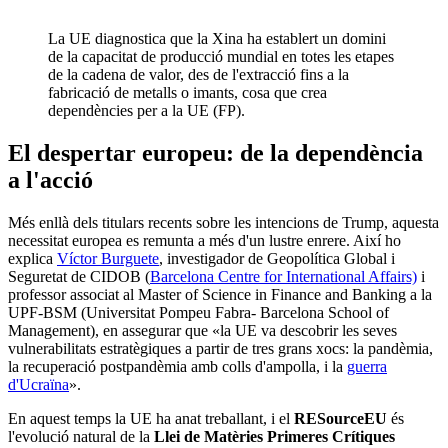
La UE diagnostica que la Xina ha establert un domini
de la capacitat de producció mundial en totes les etapes
de la cadena de valor, des de l'extracció fins a la
fabricació de metalls o imants, cosa que crea
dependències per a la UE (FP).
El despertar europeu: de la dependència
a l'acció
Més enllà dels titulars recents sobre les intencions de Trump, aquesta
necessitat europea es remunta a més d'un lustre enrere. Així ho
explica
Víctor Burguete
, investigador de Geopolítica Global i
Seguretat de CIDOB (
Barcelona Centre for International Affairs)
i
professor associat al Master of Science in Finance and Banking a la
UPF-BSM (Universitat Pompeu Fabra- Barcelona School of
Management), en assegurar que «la UE va descobrir les seves
vulnerabilitats estratègiques a partir de tres grans xocs: la pandèmia,
la recuperació postpandèmia amb colls d'ampolla, i la
guerra
d'Ucraïna
».
En aquest temps la UE ha anat treballant, i el
RESourceEU
és
l'evolució natural de la
Llei de Matèries Primeres Crítiques