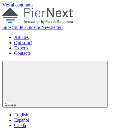
Vés al contingut
Subscriu-te al nostre Newsletter!
Articles
Qui som?
Experts
Contacte
Català
English
Español
Català