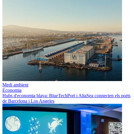
Medi ambient
Economia
Hubs d'economia blava: BlueTechPort i AltaSea connecten els ports
de Barcelona i Los Angeles