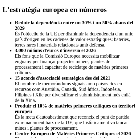
L'estratègia europea en números
Reduir la dependència entre un 30% i un 50% abans del
2029
És l'objectiu de la UE per disminuir la dependència d'un únic
país d'origen en les cadenes de valor estratègiques: bateries,
terres rares i materials relacionats amb defensa.
3.000 milions d'euros d'inversió el 2026
Els fons que la Comissió Europea necessita mobilitzar
enguany per finançar projectes miners, plantes de
processament i capacitat de reciclatge de matèries primeres
crítiques.
15 acords d'associació estratègica des del 2021
El nombre de memoràndums signats amb països rics en
recursos com Austràlia, Canadà, Sud-àfrica, Indonèsia,
Filipines i Xile per diversificar el subministrament més enllà
de la Xina.
Produir el 10% de matèries primeres crítiques en territori
europeu
És la meta d'autoabastiment que reconeix el punt de partida
extremadament baix de la UE, que històricament va tancar
mines i plantes de processament.
Centre Europeu de Matèries Primeres Crítiques el 2026