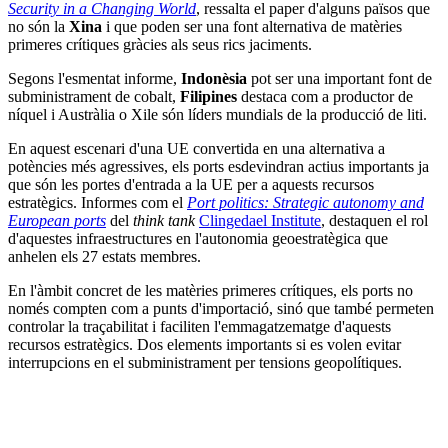
Security in a Changing World
, ressalta el paper d'alguns països que
no són la
Xina
i que poden ser una font alternativa de matèries
primeres crítiques gràcies als seus rics jaciments.
Segons l'esmentat informe,
Indonèsia
pot ser una important font de
subministrament de cobalt,
Filipines
destaca com a productor de
níquel i Austràlia o Xile són líders mundials de la producció de liti.
En aquest escenari d'una UE convertida en una alternativa a
potències més agressives, els ports esdevindran actius importants ja
que són les portes d'entrada a la UE per a aquests recursos
estratègics. Informes com el
Port politics: Strategic autonomy and
European ports
del
think tank
Clingedael Institute
, destaquen el rol
d'aquestes infraestructures en l'autonomia geoestratègica que
anhelen els 27 estats membres.
En l'àmbit concret de les matèries primeres crítiques, els ports no
només compten com a punts d'importació, sinó que també permeten
controlar la traçabilitat i faciliten l'emmagatzematge d'aquests
recursos estratègics. Dos elements importants si es volen evitar
interrupcions en el subministrament per tensions geopolítiques.