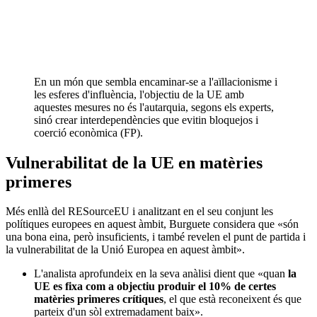
En un món que sembla encaminar-se a l'aïllacionisme i
les esferes d'influència, l'objectiu de la UE amb
aquestes mesures no és l'autarquia, segons els experts,
sinó crear interdependències que evitin bloquejos i
coerció econòmica (FP).
Vulnerabilitat de la UE en matèries
primeres
Més enllà del RESourceEU i analitzant en el seu conjunt les
polítiques europees en aquest àmbit, Burguete considera que «són
una bona eina, però insuficients, i també revelen el punt de partida i
la vulnerabilitat de la Unió Europea en aquest àmbit».
L'analista aprofundeix en la seva anàlisi dient que «quan
la
UE es fixa com a objectiu produir el 10% de certes
matèries primeres crítiques
, el que està reconeixent és que
parteix d'un sòl extremadament baix».