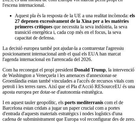
l'escena internacional.
Aquest pla és la resposta de la UE a una realitat incòmoda:
els
27 depenen excessivament de la Xina per a les matèries
primeres crítiques
que necessita la seva indústria, la seva
transició energètica i, cada cop més en el focus, la seva
capacitat de defensa.
La decisió europea també pot ajudar-la a contrarestar l'agressiu
posicionament internacional amb el qual els EUA han marcat
l'agenda internacional en l'arrencada del 2026.
Com ha reconegut el propi president
Donald Trump
, la intervenció
de Washington a Veneçuela i les amenaces d'annexionar-se
Groenlàndia estan també vinculades a l'accés de recursos vitals com
petroli i les terres rares. Així que el Pla d'Acció RESourceEU és una
aposta europea per dotar-se d'autonomia estratègica.
I en aquest tauler geopolític, els
ports mediterranis
com el de
Barcelona estan cridats a jugar un paper crucial com a portes
d'entrada d'aquests materials estratègics i nodes logístics d'una
cadena de subministrament que Europa vol reconfigurar des de zero.