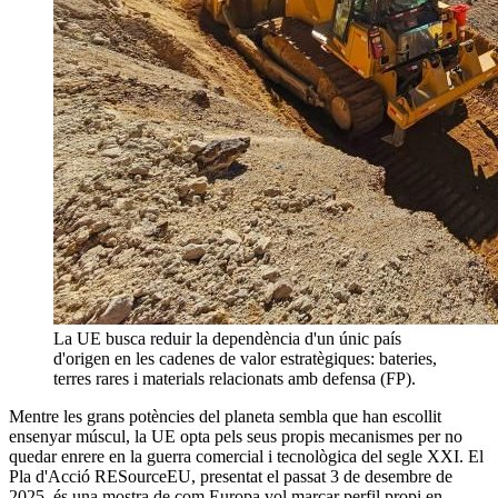
La UE busca reduir la dependència d'un únic país
d'origen en les cadenes de valor estratègiques: bateries,
terres rares i materials relacionats amb defensa (FP).
Mentre les grans potències del planeta sembla que han escollit
ensenyar múscul, la UE opta pels seus propis mecanismes per no
quedar enrere en la guerra comercial i tecnològica del segle XXI. El
Pla d'Acció RESourceEU, presentat el passat 3 de desembre de
2025, és una mostra de com Europa vol marcar perfil propi en