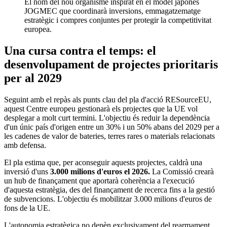
El nom del nou organisme inspirat en el model japonès
JOGMEC que coordinarà inversions, emmagatzematge
estratègic i compres conjuntes per protegir la competitivitat
europea.
Una cursa contra el temps: el
desenvolupament de projectes prioritaris
per al 2029
Seguint amb el repàs als punts clau del pla d'acció RESourceEU,
aquest Centre europeu gestionarà els projectes que la UE vol
desplegar a molt curt termini. L'objectiu és reduir la dependència
d'un únic país d'origen entre un 30% i un 50% abans del 2029 per a
les cadenes de valor de bateries, terres rares o materials relacionats
amb defensa.
El pla estima que, per aconseguir aquests projectes, caldrà una
inversió d'uns
3.000 milions d'euros el 2026.
La Comissió crearà
un hub de finançament que aportarà coherència a l'execució
d'aquesta estratègia, des del finançament de recerca fins a la gestió
de subvencions. L'objectiu és mobilitzar 3.000 milions d'euros de
fons de la UE.
L'autonomia estratègica no depèn exclusivament del rearmament