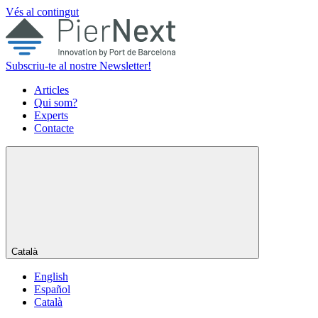
Vés al contingut
Subscriu-te al nostre Newsletter!
Articles
Qui som?
Experts
Contacte
Català
English
Español
Català