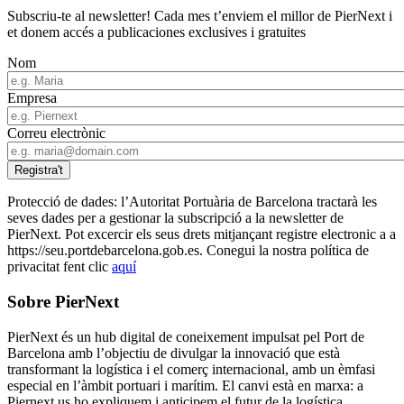
Subscriu-te al newsletter! Cada mes t’enviem el millor de PierNext i
et donem accés a publicaciones exclusives i gratuites
Nom
Empresa
Correu electrònic
Protecció de dades: l’Autoritat Portuària de Barcelona tractarà les
seves dades per a gestionar la subscripció a la newsletter de
PierNext. Pot excercir els seus drets mitjançant registre electronic a a
https://seu.portdebarcelona.gob.es. Conegui la nostra política de
privacitat fent clic
aquí
Sobre PierNext
PierNext és un hub digital de coneixement impulsat pel Port de
Barcelona amb l’objectiu de divulgar la innovació que està
transformant la logística i el comerç internacional, amb un èmfasi
especial en l’àmbit portuari i marítim. El canvi està en marxa: a
Piernext us ho expliquem i anticipem el futur de la logística.