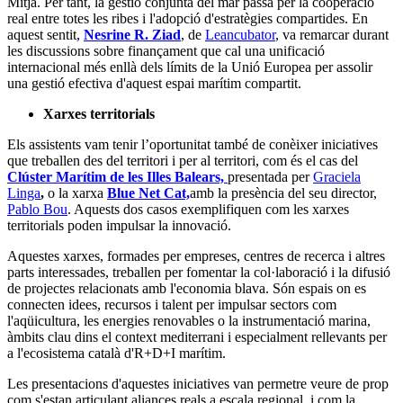
Mitjà. Per tant, la gestió conjunta del mar passa per la cooperació
real entre totes les ribes i l'adopció d'estratègies compartides. En
aquest sentit,
Nesrine R. Ziad
, de
Leancubator
, va remarcar durant
les discussions sobre finançament que cal una unificació
internacional més enllà dels límits de la Unió Europea per assolir
una gestió efectiva d'aquest espai marítim compartit.
Xarxes territorials
Els assistents vam tenir l’oportunitat també de conèixer iniciatives
que treballen des del territori i per al territori, com és el cas del
Clúster Marítim de les Illes Balears,
presentada per
Graciela
Linga
,
o la xarxa
Blue Net Cat,
amb la presència del seu director,
Pablo Bou
. Aquests dos casos exemplifiquen com les xarxes
territorials poden impulsar la innovació.
Aquestes xarxes, formades per empreses, centres de recerca i altres
parts interessades, treballen per fomentar la col·laboració i la difusió
de projectes relacionats amb l'economia blava. Són espais on es
connecten idees, recursos i talent per impulsar sectors com
l'aqüicultura, les energies renovables o la instrumentació marina,
àmbits clau dins el context mediterrani i especialment rellevants per
a l'ecosistema català d'R+D+I marítim.
Les presentacions d'aquestes iniciatives van permetre veure de prop
com s'estan articulant aliances reals a escala regional, i com la