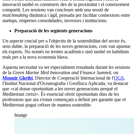
innovació també es construeix des de la proximitat i el coneixement
compartit. Les sessions van concloure amb una sessió de
matchmaking
dinàmica i àgil, pensada per facilitar connexions entre
startups, empreses consolidades, inversors i institucions.
Preparació de les següents generacions
Un aspecte crucial per a l'objectiu de la sostenibilitat del sector és,
sens dubte, la preparació de les noves generacions, com van apuntar
els experts. No només en termes acadèmics sinó també en habilitats
reals per a la nova economia blava.
Aquesta necessitat va ser especialment ressaltada durant les sessions
de la
Green Marine Med Innovation and Finance Summit
, on
Mounir Ghribi
,
Director de Cooperació Internacional de l'
OGS
,
l'Institut Nacional d'Oceanografia i Geofísica Aplicada, va destacar
que «cal donar oportunitats a les noves generacions perquè el
Mediterrani creixi». És essencial oferir oportunitats dins de les
professions que ara s'estan començant a definir per garantir que el
Mediterrani pugui créixer de manera sostenible.
Imatge