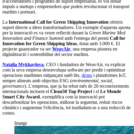
d'acceleradores i programes de suport empresarial, es vol donar
impuls a startups i emprenedors que poden revolucionar el transport
marítim i portuari.
La
International Call for Green Shipping Innovation
ofereix
suport directe a idees transformadores. Un exemple d'aquesta aposta
per la innovació es va veure reflectit durant la
Green Marine Med
Innovation and Finance Summit
amb l'entrega del premi
Call for
Innovation for Green Shipping Ideas
, dotat amb 3.000 €. El
projecte guanyador va ser
WeavAir
, una empresa pionera en
digitalització i sostenibilitat del sector marítim.
Natalia Mykhaylova
, CEO i fundadora de WeavAir, va explicar
com la seva empresa desenvolupa software per predir i optimitzar
operacions marítimes mitjançant satèl·lits,
drons
i plataformes IoT,
sempre alineats amb objectius ESG (
environmental, social,
governance
). L'empresa, que ja ha rebut més de 20 reconeixements
internacionals incloent el
Clean50 Top Project
i el
Le Monde
Smart City Award
, exemplifica com la innovació pot
descarbonitzar les operacions, millorar la seguretat, reduir riscos
climàtics i augmentar l'eficiència, tot traslladant-se a una reducció de
costos.
Imatge