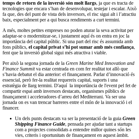
temps de retorn de la inversió són molt llargs
, ja que es tracta de
tecnologies que encara s’han de desenvolupar, testejar i escalar. Això
fa que, des del punt de vista dels inversors, el risc sigui alt i l’atractiu
baix, especialment per a qui busca rendiments a curt termini.
A més, moltes petites empreses no poden aturar la seva activitat per
adaptar-se o modernitzar-se, i justament aquí és on entra en joc la
importància del capital públic. Si una part del risc és assumida amb
fons públics,
el capital privat s’hi pot sumar amb més confiança
,
fent que la inversió global sigui més atractiva i viable.
Per això la segona jornada de la
Green Marine Med Innovation and
Finance Summit
va estar centrada en com fer realitat tot allò que
s’havia debatut el dia anterior: el finançament. Parlar d’innovació és
essencial, però fer-la realitat requereix capital, suports i una
estratègia de llarg termini. D'aquí la importància de l'event pel fet de
compartir espai amb inversors destacats, organismes públics de
finançament i acceleradores d’arreu del Mediterrani. Va ser una
jornada on es van trencar barreres entre el món de la innovació i el
financer.
Un dels punts destacats va ser la presentació de la guia
Green
Shipping Finance Guide
, pensada per ajudar tant a startups
com a projectes consolidats a entendre millor quines són les
vies, criteris i oportunitats de finançament en aquest àmbit.