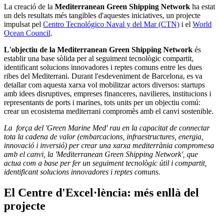
La creació de la
Mediterranean Green Shipping Network
ha estat
un dels resultats més tangibles d'aquestes iniciatives, un projecte
impulsat pel
Centro Tecnológico Naval y del Mar (CTN)
i el
World
Ocean Council
.
L'objectiu de la Mediterranean Green Shipping Network
és
establir una base sòlida per al seguiment tecnològic compartit,
identificant solucions innovadores i reptes comuns entre les dues
ribes del Mediterrani. Durant l'esdeveniment de Barcelona, es va
detallar com aquesta xarxa vol mobilitzar actors diversos: startups
amb idees disruptives, empreses financeres, navilieres, institucions i
representants de ports i marines, tots units per un objectiu comú:
crear un ecosistema mediterrani compromès amb el canvi sostenible.
La força del 'Green Marine Med' rau en la capacitat de connectar
tota la cadena de valor (embarcacions, infraestructures, energia,
innovació i inversió) per crear una xarxa mediterrània compromesa
amb el canvi, la 'Mediterranean Green Shipping Network', que
actua com a base per fer un seguiment tecnològic útil i compartit,
identificant solucions innovadores i reptes comuns.
El Centre d'Excel·lència: més enllà del
projecte