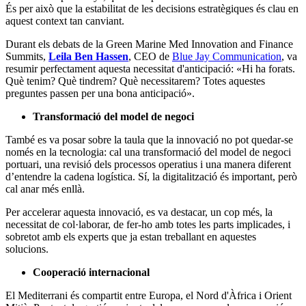
És per això que la estabilitat de les decisions estratègiques és clau en
aquest context tan canviant.
Durant els debats de la Green Marine Med Innovation and Finance
Summits,
Leila Ben Hassen
, CEO de
Blue Jay Communication
, va
resumir perfectament aquesta necessitat d'anticipació: «Hi ha forats.
Què tenim? Què tindrem? Què necessitarem? Totes aquestes
preguntes passen per una bona anticipació».
Transformació del model de negoci
També es va posar sobre la taula que la innovació no pot quedar-se
només en la tecnologia: cal una transformació del model de negoci
portuari, una revisió dels processos operatius i una manera diferent
d’entendre la cadena logística. Sí, la digitalització és important, però
cal anar més enllà.
Per accelerar aquesta innovació, es va destacar, un cop més, la
necessitat de col·laborar, de fer-ho amb totes les parts implicades, i
sobretot amb els experts que ja estan treballant en aquestes
solucions.
Cooperació internacional
El Mediterrani és compartit entre Europa, el Nord d'Àfrica i Orient