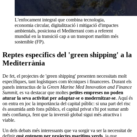
L'enfocament integral que combina tecnologia,
economia circular, digitalització i mitigació d'impactes
ambientals, posiciona el Mediterrani com a referent
mundial en la transició cap a un transport marítim més
sostenible (FP).
Reptes específics del 'green shipping' a la
Mediterrània
De fet, el projectes de 'green shipping' presenten necessitats molt
específiques, tant logístiques com tècniques i financeres. Durant els
panels interactius de la
Green Marine Med Innovation and Finance
Summit
, es va destacar que moltes
petites empreses no poden
aturar la seva activitat per adaptar-se o modernitzar-se
. Aquí és
on entra en joc la importància del capital públic: si una part del risc
és assumida amb fons públics, el capital privat s'hi pot sumar amb
més confiança, fent que la inversió global sigui més atractiva i
viable.
Un dels debats més interessants que va sorgir va ser la necessitat de
definir
què entenem per projectes marítims verds
, ja que