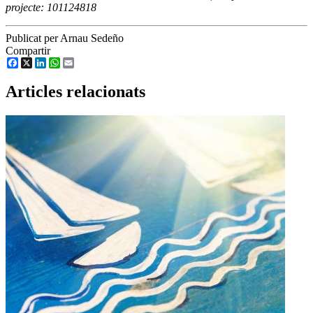
projecte: 101124818
Publicat per Arnau Sedeño
Compartir
Facebook
X
LinkedIn
WhatsApp
Email
Articles relacionats