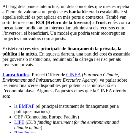
Al llarg dels panels interactius, un dels conceptes que més es repetia
a l’hora de valorar si un projecte és
bankable
era la escalabilitat: si
aquella solució es pot aplicar en més ports o contextos. També van
sortir termes com
ROI (Retorn de la Inversió) i Trust
, entès com a
mecanisme jurídic on un intermediari administra els recursos entre
l’inversor i el beneficiari. Un model que podria tenir recorregut en
projectes innovadors com aquests.
Existeixen
tres vies principals de finançament: la privada, la
pública i la mixta
. En aquesta darrera, una part del cost és assumida
per governs o institucions, reduint així la càrrega i el risc per als
inversors privats.
Laura Kottos
, Project Officer de
CINEA
(
European Climate,
Environment and Infrastructure Executive Agency
), va parlar sobre
les eines financeres disponibles per potenciar la innovació en
l’economia blava. Algunes d’aquestes eines que la CINEA ofereix
son:
la
EMFAF
(el principal instrument de finançament per a
polítiques marines)
CEF (Connecting Europe Facility)
LIFE
(
EU’s funding instrument for the environment and
climate action
)
Blue Invest