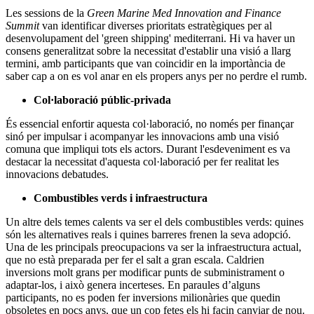
Les sessions de la
Green Marine Med Innovation and Finance
Summit
van identificar diverses prioritats estratègiques per al
desenvolupament del 'green shipping' mediterrani. Hi va haver un
consens generalitzat sobre la necessitat d'establir una visió a llarg
termini, amb participants que van coincidir en la importància de
saber cap a on es vol anar en els propers anys per no perdre el rumb.
Col·laboració públic-privada
És essencial enfortir aquesta col·laboració, no només per finançar
sinó per impulsar i acompanyar les innovacions amb una visió
comuna que impliqui tots els actors. Durant l'esdeveniment es va
destacar la necessitat d'aquesta col·laboració per fer realitat les
innovacions debatudes.
Combustibles verds i infraestructura
Un altre dels temes calents va ser el dels combustibles verds: quines
són les alternatives reals i quines barreres frenen la seva adopció.
Una de les principals preocupacions va ser la infraestructura actual,
que no està preparada per fer el salt a gran escala. Caldrien
inversions molt grans per modificar punts de subministrament o
adaptar-los, i això genera incerteses. En paraules d’alguns
participants, no es poden fer inversions milionàries que quedin
obsoletes en pocs anys, que un cop fetes els hi facin canviar de nou.