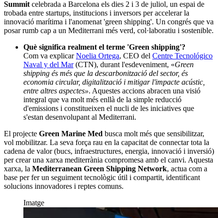
Summit
celebrada a Barcelona els dies 2 i 3 de juliol, un espai de
trobada entre startups, institucions i inversors per accelerar la
innovació marítima i l'anomenat 'green shipping'.
Un congrés que va
posar rumb cap a un Mediterrani més verd, col·laboratiu i sostenible.
Què significa realment el terme 'Green shipping'?
Com va explicar
Noelia Ortega
, CEO del
Centre Tecnológico
Naval y del Mar
(CTN), durant l'esdeveniment, «
Green
shipping és més que la descarbonització del sector, és
economia circular, digitalització i mitigar l'impacte acústic,
entre altres aspectes»
. Aquestes accions abracen una visió
integral que va molt més enllà de la simple reducció
d'emissions i constitueixen el nucli de les iniciatives que
s'estan desenvolupant al Mediterrani.
El projecte
Green Marine Med
busca molt més que sensibilitzar,
vol mobilitzar. La seva força rau en la capacitat de connectar tota la
cadena de valor (bucs, infraestructures, energia, innovació i inversió)
per crear una xarxa mediterrània compromesa amb el canvi. Aquesta
xarxa, la
Mediterranean Green Shipping Network
, actua com a
base per fer un seguiment tecnològic útil i compartit, identificant
solucions innovadores i reptes comuns.
Imatge