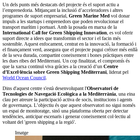
Un dels punts més destacats del projecte és el suport actiu a
l’emprenedoria. Mitjançant la inclusió d’acceleradores i altres
programes de suport empresarial,
Green Marine Med
vol donar
impuls a les startups i emprenedors que poden revolucionar el
transport marítim i portuari. Amb la posada en marxa de la
International Call for Green Shipping Innovation
, es vol oferir
suport directe a idees que transformin el sector i el facin més
sostenible. Aquest enfocament, centrat en la innovació, la formació i
el finançament verd, assegura que el projecte pugui créixer més enllà
de la seva durada, compartint coneixement i bones pràctiques entre
les dues ribes del Mediterrani. Un cop finalitzat, el compromís és
que la xarxa continuï viva gràcies a la creació d’un
Centre
d’Excel·lència sobre Green Shipping Mediterrani
, liderat pel
World Ocean Council
.
Dins d'aquest centre s'està desenvolupant l'
Observatori de
Tecnologies de Navegació Ecològica a la Mediterrània
, una eina
clau per atreure la participació activa de socis, institucions i agents
de governança.
L’objectiu és que aquest observatori no sigui només
un espai de monitoratge, sinó una plataforma oberta per detectar
tendències, anticipar escenaris i generar coneixement col·lectiu al
voltant del 'green shipping a la regió'.
Imatge