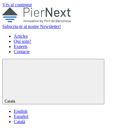
Vés al contingut
Subscriu-te al nostre Newsletter!
Articles
Qui som?
Experts
Contacte
Català
English
Español
Català