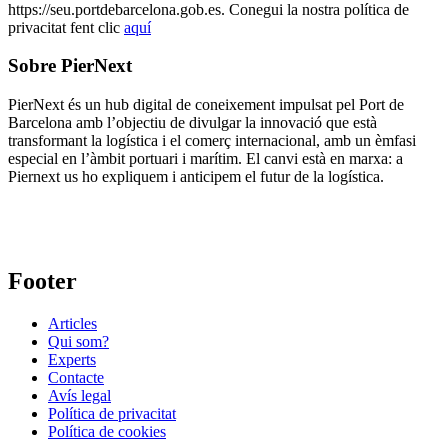
https://seu.portdebarcelona.gob.es. Conegui la nostra política de
privacitat fent clic
aquí
Sobre PierNext
PierNext és un hub digital de coneixement impulsat pel Port de
Barcelona amb l’objectiu de divulgar la innovació que està
transformant la logística i el comerç internacional, amb un èmfasi
especial en l’àmbit portuari i marítim. El canvi està en marxa: a
Piernext us ho expliquem i anticipem el futur de la logística.
Footer
Articles
Qui som?
Experts
Contacte
Avís legal
Política de privacitat
Política de cookies