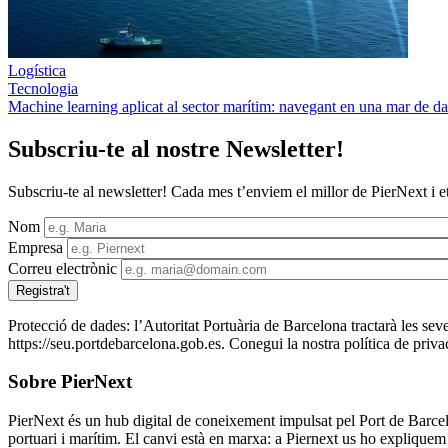
Logística
Tecnologia
Machine learning aplicat al sector marítim: navegant en una mar de d
Subscriu-te al nostre Newsletter!
Subscriu-te al newsletter! Cada mes t’enviem el millor de PierNext i e
Nom
Empresa
Correu electrònic
Protecció de dades: l’Autoritat Portuària de Barcelona tractarà les seve
https://seu.portdebarcelona.gob.es. Conegui la nostra política de privac
Sobre PierNext
PierNext és un hub digital de coneixement impulsat pel Port de Barcelo
portuari i marítim. El canvi està en marxa: a Piernext us ho expliquem i