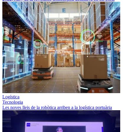
Logística
Tecnologia
Les noves lleis de la robòtica arriben a la logística portuària