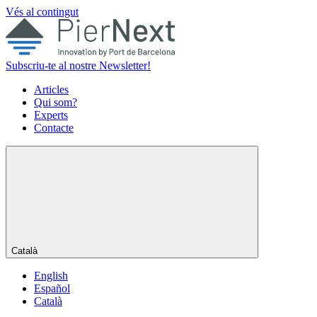
Vés al contingut
Subscriu-te al nostre Newsletter!
Articles
Qui som?
Experts
Contacte
Català
English
Español
Català