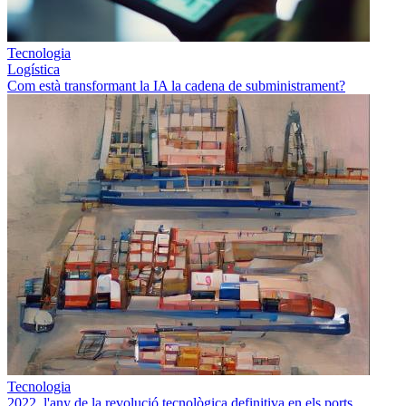
Tecnologia
Logística
Com està transformant la IA la cadena de subministrament?
Tecnologia
2022, l'any de la revolució tecnològica definitiva en els ports