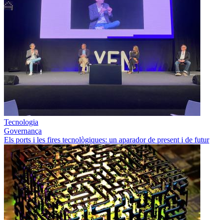
Tecnologia
Governança
Els ports i les fires tecnològiques: un aparador de present i de futur