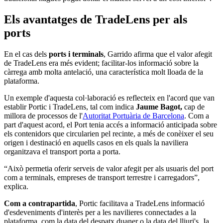
Els avantatges de TradeLens per als
ports
En el cas dels
ports i terminals
, Garrido afirma que el valor afegit
de TradeLens era més evident; facilitar-los informació sobre la
càrrega amb molta antelació, una característica molt lloada de la
plataforma.
Un exemple d'aquesta col·laboració es reflecteix en l'acord que van
establir Portic i TradeLens, tal com indica
Jaume Bagot,
cap de
millora de processos de l'
Autoritat Portuària de Barcelona
. Com a
part d'aquest acord, el Port tenia accés a informació anticipada sobre
els contenidors que circularien pel recinte, a més de conèixer el seu
origen i destinació en aquells casos en els quals la naviliera
organitzava el transport porta a porta.
“Això permetia oferir serveis de valor afegit per als usuaris del port
com a terminals, empreses de transport terrestre i carregadors”,
explica.
Com a contrapartida
, Portic facilitava a TradeLens informació
d'esdeveniments d'interès per a les navilieres connectades a la
plataforma, com la data del despatx duaner o la data del lliuri's. Ja