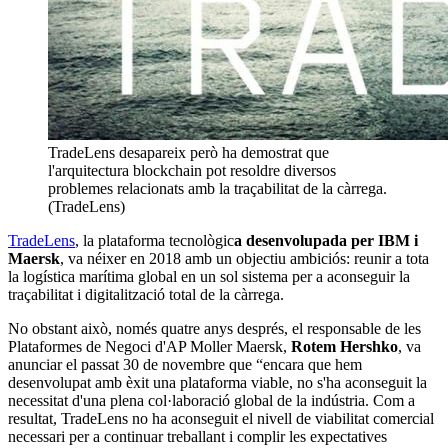
TradeLens desapareix però ha demostrat que
l'arquitectura blockchain pot resoldre diversos
problemes relacionats amb la traçabilitat de la càrrega.
(TradeLens)
TradeLens
, la plataforma tecnològic
a desenvolupada per IBM i
Maersk
, va néixer en 2018 amb un objectiu ambiciós: reunir a tota
la logística marítima global en un sol sistema per a aconseguir la
traçabilitat i digitalització total de la càrrega.
No obstant això, només quatre anys després, el responsable de les
Plataformes de Negoci d'AP Moller Maersk,
Rotem Hershko
, va
anunciar el passat 30 de novembre que “encara que hem
desenvolupat amb èxit una plataforma viable, no s'ha aconseguit la
necessitat d'una plena col·laboració global de la indústria. Com a
resultat, TradeLens no ha aconseguit el nivell de viabilitat comercial
necessari per a continuar treballant i complir les expectatives