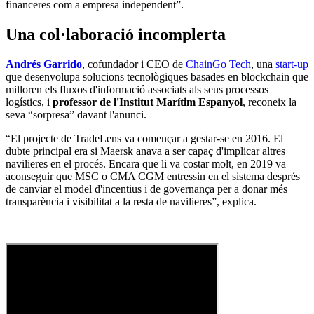
financeres com a empresa independent”.
Una col·laboració incomplerta
Andrés Garrido
, cofundador i CEO de
ChainGo Tech
, una
start-up
que desenvolupa solucions tecnològiques basades en blockchain que
milloren els fluxos d'informació associats als seus processos
logístics, i
professor de l'Institut Marítim Espanyol
, reconeix la
seva “sorpresa” davant l'anunci.
“El projecte de TradeLens va començar a gestar-se en 2016. El
dubte principal era si Maersk anava a ser capaç d'implicar altres
navilieres en el procés. Encara que li va costar molt, en 2019 va
aconseguir que MSC o CMA CGM entressin en el sistema després
de canviar el model d'incentius i de governança per a donar més
transparència i visibilitat a la resta de navilieres”, explica.