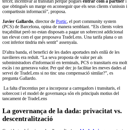
tercer, incentivar al transitari perquè pogués
entrar com a
partner
i
que obtingués un marge en aconseguir que els seus clients s'unissin i
compartissin informació”, proposa.
Javier Gallardo
, director de
Portic
, el port community system
(PCS) de Barcelona, opina de manera semblant. “Els clients volen
traçabilitat però no estan disposats a pagar un sobrecost addicional
tan elevat com el que proposava TradeLens. Una tarifa plana o un
cost inferior tindria més sentit” assenyala.
D'altra banda, el benefici de les dades aportades més enllà de les
navilieres era reduït. “La seva proposta de valor per als
subministradors d'informació en terminals, PCS o transitaris era molt
escàs i no generava valor. Per què dec jo facilitar les meves dades al
servei de TradeLens si no tinc una compensació similar?”, es
pregunta Gallardo.
La falta d'incentius per a incorporar a carregadors i transitaris, el
sobrecost i el model de governança són els principals motius del
tancament de TradeLens
La governança de la dada: privacitat vs.
descentralització