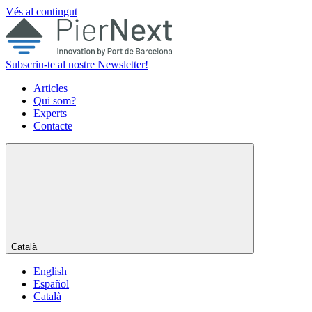
Vés al contingut
Subscriu-te al nostre Newsletter!
Articles
Qui som?
Experts
Contacte
Català
English
Español
Català