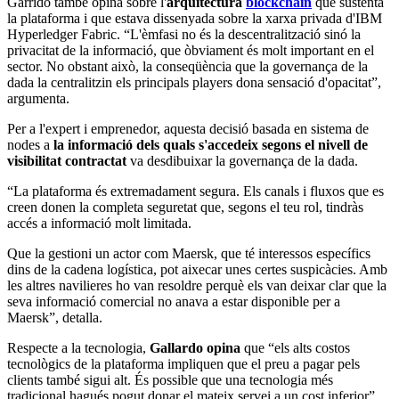
Garrido també opina sobre l'
arquitectura
blockchain
que sustenta
la plataforma i que estava dissenyada sobre la xarxa privada d'IBM
Hyperledger Fabric. “L'èmfasi no és la descentralització sinó la
privacitat de la informació, que òbviament és molt important en el
sector. No obstant això, la conseqüència que la governança de la
dada la centralitzin els principals
players
dona sensació d'opacitat”,
argumenta.
Per a l'expert i emprenedor, aquesta decisió basada en sistema de
nodes a
la informació dels quals s'accedeix segons el nivell de
visibilitat contractat
va desdibuixar la governança de la dada.
“La plataforma és extremadament segura. Els canals i fluxos que es
creen donen la completa seguretat que, segons el teu rol, tindràs
accés a informació molt limitada.
Que la gestioni un actor com Maersk, que té interessos específics
dins de la cadena logística, pot aixecar unes certes suspicàcies. Amb
les altres navilieres ho van resoldre perquè els van deixar clar que la
seva informació comercial no anava a estar disponible per a
Maersk”, detalla.
Respecte a la tecnologia,
Gallardo opina
que “els alts costos
tecnològics de la plataforma impliquen que el preu a pagar pels
clients també sigui alt. És possible que una tecnologia més
tradicional hagués pogut donar el mateix servei a un cost inferior”.