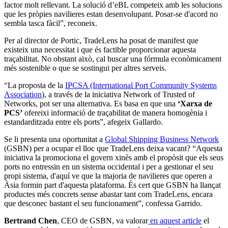
factor molt rellevant. La solució d’eBL competeix amb les solucions
que les pròpies navilieres estan desenvolupant. Posar-se d'acord no
sembla tasca fàcil”, reconeix.
Per al director de Portic, TradeLens ha posat de manifest que
existeix una necessitat i que és factible proporcionar aquesta
traçabilitat. No obstant això, cal buscar una fórmula econòmicament
més sostenible o que se sostingui per altres serveis.
“La proposta de la
IPCSA (International Port Community Systems
Association
), a través de la iniciativa Network of Trusted of
Networks, pot ser una alternativa. Es basa en que una
‘Xarxa de
PCS’
ofereixi informació de traçabilitat de manera homogènia i
estandarditzada entre els ports”, afegeix Gallardo.
Se li presenta una oportunitat a
Global Shipping Business Network
(GSBN) per a ocupar el lloc que TradeLens deixa vacant? “Aquesta
iniciativa la promociona el govern xinès amb el propòsit que els seus
ports no entressin en un sistema occidental i per a gestionar el seu
propi sistema, d'aquí ve que la majoria de navilieres que operen a
Àsia formin part d'aquesta plataforma. És cert que GSBN ha llançat
productes més concrets sense abastar tant com TradeLens, encara
que desconec bastant el seu funcionament”, confessa Garrido.
Bertrand Chen
, CEO de GSBN, va valorar
en aquest article
el