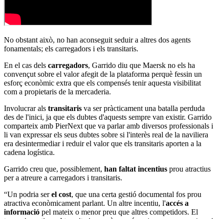
No obstant això, no han aconseguit seduir a altres dos agents
fonamentals; els carregadors i els transitaris.
En el cas dels
carregadors
, Garrido diu que Maersk no els ha
convençut sobre el valor afegit de la plataforma perquè fessin un
esforç econòmic extra que els compensés tenir aquesta visibilitat
com a propietaris de la mercaderia.
Involucrar als
transitaris
va ser pràcticament una batalla perduda
des de l'inici, ja que els dubtes d'aquests sempre van existir. Garrido
comparteix amb PierNext que va parlar amb diversos professionals i
li van expressar els seus dubtes sobre si l'interès real de la naviliera
era desintermediar i reduir el valor que els transitaris aporten a la
cadena logística.
Garrido creu que, possiblement,
han faltat incentius
prou atractius
per a atreure a carregadors i transitaris.
“Un podria ser
el cost
, que una certa gestió documental fos prou
atractiva econòmicament parlant. Un altre incentiu, l'
accés a
informació
pel mateix o menor preu que altres competidors. El