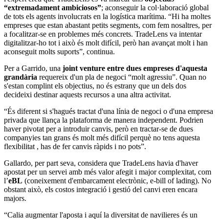
“extremadament ambiciosos”
; aconseguir la col·laboració global
de tots els agents involucrats en la logística marítima. “Hi ha moltes
empreses que estan abastant petits segments, com fem nosaltres, per
a focalitzar-se en problemes més concrets. TradeLens va intentar
digitalitzar-ho tot i això és molt difícil, però han avançat molt i han
aconseguit molts suports”, continua.
Per a Garrido, una
joint venture
entre dues empreses d'aquesta
grandària
requereix d'un pla de negoci “molt agressiu”. Quan no
s'estan complint els objectius, no és estrany que un dels dos
decideixi destinar aquests recursos a una altra activitat.
“És diferent si s'hagués tractat d'una línia de negoci o d'una empresa
privada que llança la plataforma de manera independent. Podrien
haver pivotat per a introduir canvis, però en tractar-se de dues
companyies tan grans és molt més difícil perquè no tens aquesta
flexibilitat , has de fer canvis ràpids i no pots”.
Gallardo, per part seva, considera que TradeLens havia d'haver
apostat per un servei amb més valor afegit i major complexitat, com
l’
eBL
(coneixement d'embarcament electrònic,
e-bill of lading)
. No
obstant això, els costos integració i gestió del canvi eren encara
majors.
“Calia augmentar l'aposta i aquí la diversitat de navilieres és un