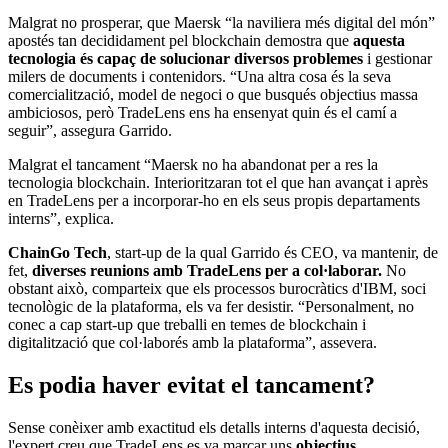
Malgrat no prosperar, que Maersk “la naviliera més digital del món”
apostés tan decididament pel blockchain demostra que
aquesta
tecnologia és capaç de solucionar diversos problemes
i gestionar
milers de documents i contenidors. “Una altra cosa és la seva
comercialització, model de negoci o que busqués objectius massa
ambiciosos, però TradeLens ens ha ensenyat quin és el camí a
seguir”, assegura Garrido.
Malgrat el tancament “Maersk no ha abandonat per a res la
tecnologia blockchain. Interioritzaran tot el que han avançat i après
en TradeLens per a incorporar-ho en els seus propis departaments
interns”, explica.
ChainGo Tech
, start-up de la qual Garrido és CEO, va mantenir, de
fet,
diverses reunions amb TradeLens per a col·laborar.
No
obstant això, comparteix que els processos burocràtics d'IBM, soci
tecnològic de la plataforma, els va fer desistir. “Personalment, no
conec a cap start-up que treballi en temes de blockchain i
digitalització que col·laborés amb la plataforma”, assevera.
Es podia haver evitat el tancament?
Sense conèixer amb exactitud els detalls interns d'aquesta decisió,
l'expert creu que TradeLens es va marcar uns
objectius