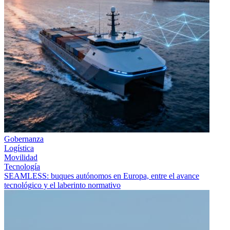
Gobernanza
Logística
Movilidad
Tecnología
SEAMLESS: buques autónomos en Europa, entre el avance
tecnológico y el laberinto normativo