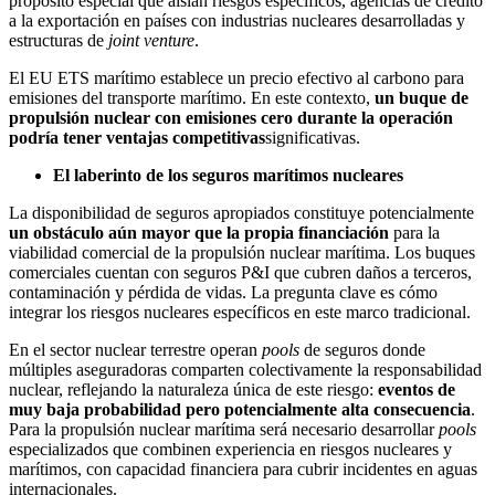
propósito especial que aíslan riesgos específicos, agencias de crédito
a la exportación en países con industrias nucleares desarrolladas y
estructuras de
joint venture
.
El EU ETS marítimo establece un precio efectivo al carbono para
emisiones del transporte marítimo. En este contexto,
un buque de
propulsión nuclear con emisiones cero durante la operación
podría tener ventajas competitivas
significativas.
El laberinto de los seguros marítimos nucleares
La disponibilidad de seguros apropiados constituye potencialmente
un obstáculo aún mayor que la propia financiación
para la
viabilidad comercial de la propulsión nuclear marítima. Los buques
comerciales cuentan con seguros P&I que cubren daños a terceros,
contaminación y pérdida de vidas. La pregunta clave es cómo
integrar los riesgos nucleares específicos en este marco tradicional.
En el sector nuclear terrestre operan
pools
de seguros donde
múltiples aseguradoras comparten colectivamente la responsabilidad
nuclear, reflejando la naturaleza única de este riesgo:
eventos de
muy baja probabilidad pero potencialmente alta consecuencia
.
Para la propulsión nuclear marítima será necesario desarrollar
pools
especializados que combinen experiencia en riesgos nucleares y
marítimos, con capacidad financiera para cubrir incidentes en aguas
internacionales.