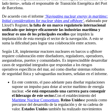
lado tierra», señala el responsable de Transición Energética del Port
de Barcelona.
De acuerdo con el informe
‘
Navigating nuclear energy in maritime:
Initial considerations for nuclear ships and offshore’
, elaborado por
Lloyd’s Register,
la falta de un marco regulatorio internacional
unificado que integre eficazmente las industrias marítima y
nuclear es uno de los principales escollos
que impiden la
implantación de esta energía el sector de la navegación. A esto se
suma la dificultad para lograr una colaboración entre actores.
Según LR, implementar reactores nucleares en barcos u
offshore
requiere colaboración entre diseñadores, reguladores, operadores,
aseguradoras, puertos y comunidades. Es imprescindible desarrollar
casos de seguridad integrados que respondan a los riesgos
operativos específicos del mar, así como diseñar sistemas robustos
de seguridad física y salvaguardias nucleares, señalan en el informe.
En este contexto, el paso adelante para diseñar regulaciones
supone un impulso para dotar al sector marítimo de energía
nuclear.
«
Se está empezando una carrera para conseguir
el liderazgo de este sector.
Con el establecimiento del
Maritime Nuclear Consortium
,
Reino Unido
se postula como
precursor del desarrollo de la regulación y de su cadena de
valor.
Estados Unidos
también ha realizado movimientos