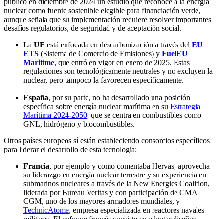
publicó en diciembre de 2024 un estudio que reconoce a la energía
nuclear como fuente sostenible elegible para financiación verde,
aunque señala que su implementación requiere resolver importantes
desafíos regulatorios, de seguridad y de aceptación social.
La
UE
está enfocada en descarbonización a través del
EU
ETS
(Sistema de Comercio de Emisiones) y
FuelEU
Maritime
, que entró en vigor en enero de 2025. Estas
regulaciones son tecnológicamente neutrales y no excluyen la
nuclear, pero tampoco la favorecen específicamente.
España
, por su parte, no ha desarrollado una posición
específica sobre energía nuclear marítima en su
Estrategia
Marítima 2024-2050
, que se centra en combustibles como
GNL, hidrógeno y biocombustibles.
Otros países europeos sí están estableciendo consorcios específicos
para liderar el desarrollo de esta tecnología:
Francia
, por ejemplo y como comentaba Hervas, aprovecha
su liderazgo en energía nuclear terrestre y su experiencia en
submarinos nucleares a través de la New Energies Coalition,
liderada por Bureau Veritas y con participación de CMA
CGM, uno de los mayores armadores mundiales, y
TechnicAtome
, empresa especializada en reactores navales
militares. El enfoque francés consiste en adaptar diseños