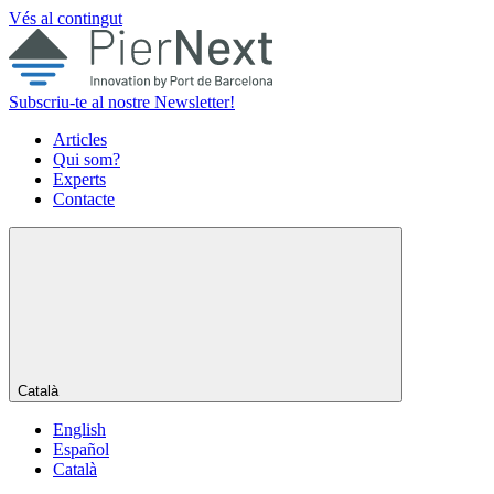
Vés al contingut
Subscriu-te al nostre Newsletter!
Articles
Qui som?
Experts
Contacte
Català
English
Español
Català