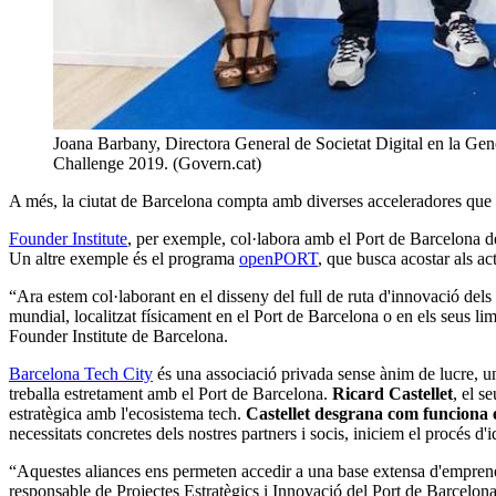
Joana Barbany, Directora General de Societat Digital en la Gen
Challenge 2019. (Govern.cat)
A més, la ciutat de Barcelona compta amb diverses acceleradores que rea
Founder Institute
, per exemple, col·labora amb el Port de Barcelona 
Un altre exemple és el programa
openPORT
, que busca acostar als ac
“Ara estem col·laborant en el disseny del full de ruta d'innovació del
mundial, localitzat físicament en el Port de Barcelona o en els seus limí
Founder Institute de Barcelona.
Barcelona Tech City
és una associació privada sense ànim de lucre, u
treballa estretament amb el Port de Barcelona.
Ricard Castellet
, el s
estratègica amb l'ecosistema tech.
Castellet desgrana com funciona 
necessitats concretes dels nostres partners i socis, iniciem el procés d'
“Aquestes aliances ens permeten accedir a una base extensa d'emprene
responsable de Projectes Estratègics i Innovació del Port de Barcelona