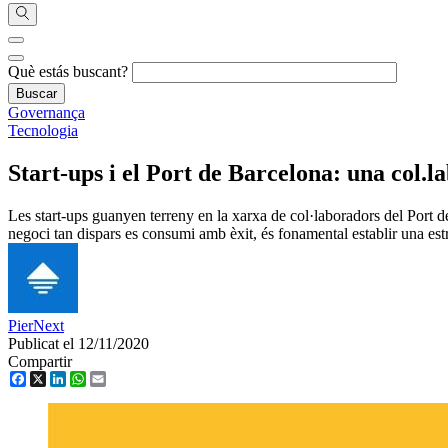
Què estás buscant?
Governança
Tecnologia
Start-ups i el Port de Barcelona: una col.
Les start-ups guanyen terreny en la xarxa de col·laboradors del Port 
negoci tan dispars es consumi amb èxit, és fonamental establir una est
PierNext
Publicat el 12/11/2020
Compartir
Facebook
X
LinkedIn
WhatsApp
Email