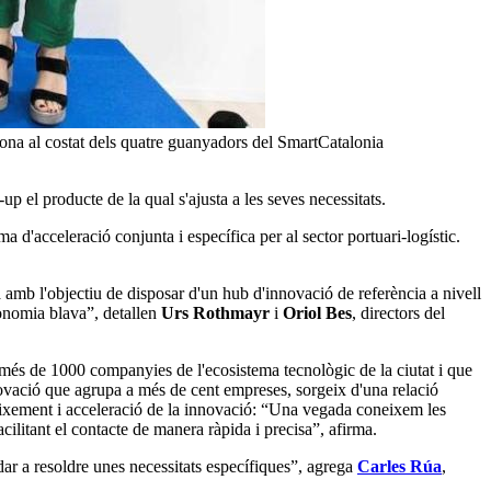
ona al costat dels quatre guanyadors del SmartCatalonia
p el producte de la qual s'ajusta a les seves necessitats.
a d'acceleració conjunta i específica per al sector portuari-logístic.
 amb l'objectiu de disposar d'un hub d'innovació de referència a nivell
economia blava”, detallen
Urs Rothmayr
i
Oriol Bes
, directors del
més de 1000 companyies de l'ecosistema tecnològic de la ciutat i que
ovació que agrupa a més de cent empreses, sorgeix d'una relació
reixement i acceleració de la innovació: “Una vegada coneixem les
acilitant el contacte de manera ràpida i precisa”, afirma.
r a resoldre unes necessitats específiques”, agrega
Carles Rúa
,