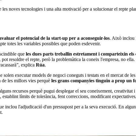
es noves tecnologies i una alta motivació per a solucionar el repte pla
i avaluar el potencial de la start-up per a aconseguir-los
. Això inclou 
te totes les variables possibles que poden esdevenir.
escindible que
les dues parts treballin estretament i comparteixin el
pot resoldre el repte, però la problemàtica la coneix l'empresa, no ella. 
fracassarà”, explica
Rúa
.
solen executar models de negoci coneguts i testats en el mercat de les star
 de les millors vies perquè
les grans companyies tinguin a prop un fo
alguns recursos perquè pugui desplegar el seu coneixement, creativitat i
e, establint límits de tolerància, fent correccions, modificant expectatives
que inclou l'adjudicació d'un pressupost per a la seva execució. En alguns 
t.