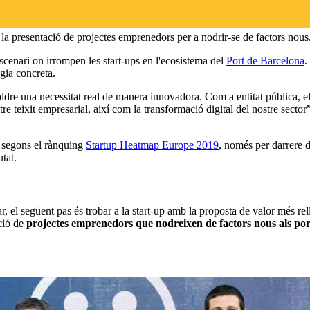
 la presentació de projectes emprenedors per a nodrir-se de factors nou
scenari on irrompen les start-ups en l'ecosistema del
Port de Barcelona
.
gia concreta.
oldre una necessitat real de manera innovadora. Com a entitat pública, e
e teixit empresarial, així com la transformació digital del nostre sector
, segons el rànquing
Startup Heatmap Europe 2019
, només per darrere d
tat.
orar, el següent pas és trobar a la start-up amb la proposta de valor més 
ació de
projectes emprenedors que nodreixen de factors nous als por