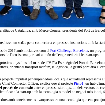
eralitat de Catalunya, amb Mercè Conesa, presidenta del Port de Barcel
litzen un sedàs per a connectar a empreses o institucions amb la start-u
des de 2017 amb iniciatives com el
Port Challenge Barcelona
, un program
tors de l'ecosistema portuari al món de l'emprenedoria i les start-ups.
s pròxims anys dins del marc de l'IV Pla Estratègic del Port de Barcelona
trofs, orientat al transport marítim, la logística, la gestió portuària i l'
n projecte impulsat per emprenedors locals que actualment representa a 
eu Chief Connector Officer, explica que el projecte
Pier01
, un hub d'inn
el procés de connexió
entre empreses i start-ups, un dels vectors de c
identificar a la start-up amb la tecnologia o model de negoci més idoni, f
dors amb coneixements avançats sobre una tecnologia que ens pot ajuda
.