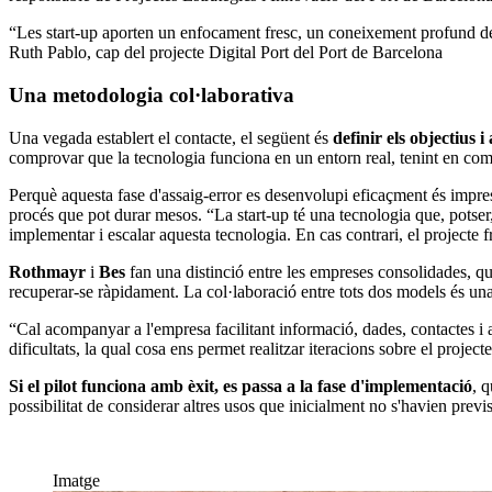
“Les start-up aporten un enfocament fresc, un coneixement profund de l
Ruth Pablo, cap del projecte Digital Port del Port de Barcelona
Una metodologia col·laborativa
Una vegada establert el contacte, el següent és
definir els objectius 
comprovar que la tecnologia funciona en un entorn real, tenint en comp
Perquè aquesta fase d'assaig-error es desenvolupi eficaçment és impr
procés que pot durar mesos. “La start-up té una tecnologia que, potser, 
implementar i escalar aquesta tecnologia. En cas contrari, el projecte 
Rothmayr
i
Bes
fan una distinció entre les empreses consolidades, que 
recuperar-se ràpidament. La col·laboració entre tots dos models és una
“Cal acompanyar a l'empresa facilitant informació, dades, contactes i 
dificultats, la qual cosa ens permet realitzar iteracions sobre el project
Si el pilot funciona amb èxit, es passa a la fase d'implementació
, 
possibilitat de considerar altres usos que inicialment no s'havien previs
Imatge