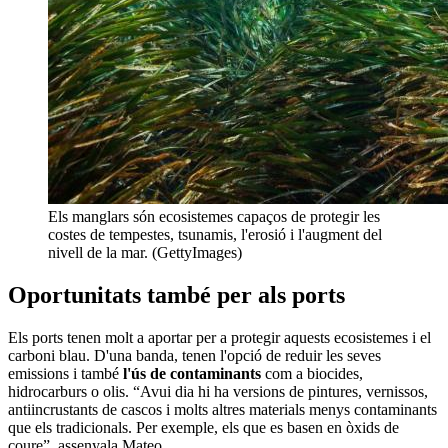
Els manglars són ecosistemes capaços de protegir les
costes de tempestes, tsunamis, l'erosió i l'augment del
nivell de la mar. (GettyImages)
Oportunitats també per als ports
Els ports tenen molt a aportar per a protegir aquests ecosistemes i el
carboni blau. D'una banda, tenen l'opció de reduir les seves
emissions i també
l'ús de contaminants
com a biocides,
hidrocarburs o olis. “Avui dia hi ha versions de pintures, vernissos,
antiincrustants de cascos i molts altres materials menys contaminants
que els tradicionals. Per exemple, els que es basen en òxids de
coure”, assenyala Mateo.