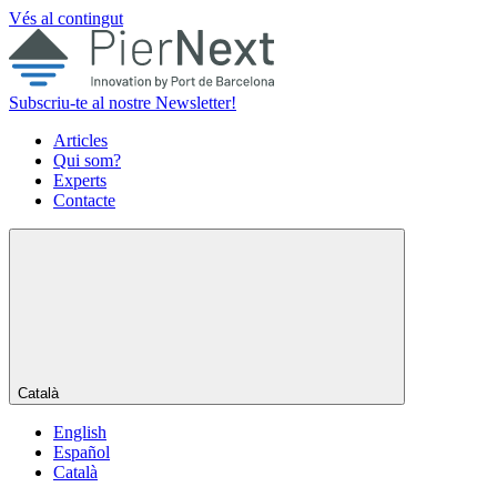
Vés al contingut
Subscriu-te al nostre Newsletter!
Articles
Qui som?
Experts
Contacte
Català
English
Español
Català