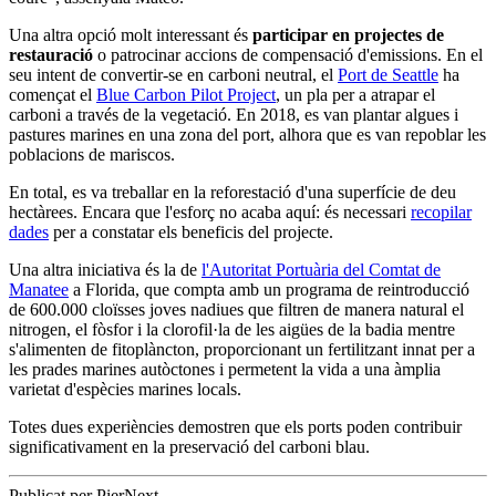
Una altra opció molt interessant és
participar en projectes de
restauració
o patrocinar accions de compensació d'emissions. En el
seu intent de convertir-se en carboni neutral, el
Port de Seattle
ha
començat el
Blue Carbon Pilot Project
, un pla per a atrapar el
carboni a través de la vegetació. En 2018, es van plantar algues i
pastures marines en una zona del port, alhora que es van repoblar les
poblacions de mariscos.
En total, es va treballar en la reforestació d'una superfície de deu
hectàrees. Encara que l'esforç no acaba aquí: és necessari
recopilar
dades
per a constatar els beneficis del projecte.
Una altra iniciativa és la de
l'Autoritat Portuària del Comtat de
Manatee
a Florida, que compta amb un programa de reintroducció
de 600.000 cloïsses joves nadiues que filtren de manera natural el
nitrogen, el fòsfor i la clorofil·la de les aigües de la badia mentre
s'alimenten de fitoplàncton, proporcionant un fertilitzant innat per a
les prades marines autòctones i permetent la vida a una àmplia
varietat d'espècies marines locals.
Totes dues experiències demostren que els ports poden contribuir
significativament en la preservació del carboni blau.
Publicat per PierNext