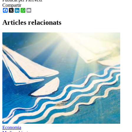
Compartir
Facebook
X
LinkedIn
WhatsApp
Email
Articles relacionats
Economia