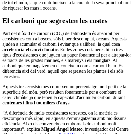
de tot el món, ja que contribueixen a la cura de la seva principal font
de riquesa: les mars i oceans.
El carboni que segresten les costes
Part del diòxid de carboni (CO₂) de l'atmosfera és absorbit per
ecosistemes com a boscos, sòls i, per descomptat, oceans. Aquests
ajuden a acumular el carboni i evitar que s'alliberi, la qual cosa
acceleraria el canvi climàtic
. En les zones costaneres hi ha tres
tipus d'ecosistemes que juguen un paper fonamental per a atrapar-lo:
es tracta de les prades marines, els marenys i els manglars. Al
carboni que emmagatzemen el coneixem com a carboni blau. Es
diferencia així del verd, aquell que segresten les plantes i els sòls
terrestres.
Aquests tres ecosistemes cobreixen un percentatge molt petit de la
superfície del món, però resulten fonamentals per a combatre el
canvi climàtic ja que tenen la capacitat d'acumular carboni durant
centenars i fins i tot milers d'anys
.
“A diferència de molts ecosistemes terrestres, on la matèria es
descompon més ràpid, en aquests s'emmagatzema amb moltíssima
eficiència. Això els converteix en embornals de carboni molt
importants”, explica
Miguel Ángel Mateo
, investigador del Centre