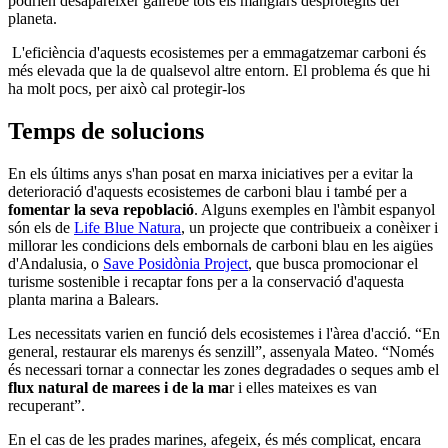
podrien desaparèixer gairebé tots els manglars desprotegits del
planeta.
L'eficiència d'aquests ecosistemes per a emmagatzemar carboni és
més elevada que la de qualsevol altre entorn. El problema és que hi
ha molt pocs, per això cal protegir-los
Temps de solucions
En els últims anys s'han posat en marxa iniciatives per a evitar la
deterioració d'aquests ecosistemes de carboni blau i també per a
fomentar la seva repoblació
. Alguns exemples en l'àmbit espanyol
són els de
Life Blue Natura
, un projecte que contribueix a conèixer i
millorar les condicions dels embornals de carboni blau en les aigües
d'Andalusia, o
Save Posidònia Project
, que busca promocionar el
turisme sostenible i recaptar fons per a la conservació d'aquesta
planta marina a Balears.
Les necessitats varien en funció dels ecosistemes i l'àrea d'acció. “En
general, restaurar els marenys és senzill”, assenyala Mateo. “Només
és necessari tornar a connectar les zones degradades o seques amb el
flux natural de marees i de la ma
r i elles mateixes es van
recuperant”.
En el cas de les prades marines, afegeix, és més complicat, encara