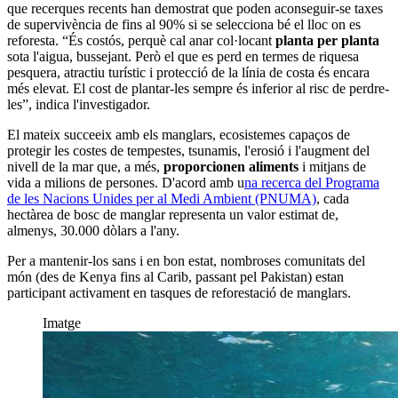
que recerques recents han demostrat que poden aconseguir-se taxes
de supervivència de fins al 90% si se selecciona bé el lloc on es
reforesta. “És costós, perquè cal anar col·locant
planta per planta
sota l'aigua, bussejant. Però el que es perd en termes de riquesa
pesquera, atractiu turístic i protecció de la línia de costa és encara
més elevat. El cost de plantar-les sempre és inferior al risc de perdre-
les”, indica l'investigador.
El mateix succeeix amb els manglars, ecosistemes capaços de
protegir les costes de tempestes, tsunamis, l'erosió i l'augment del
nivell de la mar que, a més,
proporcionen aliments
i mitjans de
vida a milions de persones. D'acord amb u
na recerca del Programa
de les Nacions Unides per al Medi Ambient (PNUMA)
, cada
hectàrea de bosc de manglar representa un valor estimat de,
almenys, 30.000 dòlars a l'any.
Per a mantenir-los sans i en bon estat, nombroses comunitats del
món (des de Kenya fins al Carib, passant pel Pakistan) estan
participant activament en tasques de reforestació de manglars.
Imatge