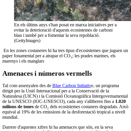
En els últims anys s'han posat en marxa iniciatives per a
evitar la deterioració d'aquests ecosistemes de carboni
blau i també per a fomentar la seva repoblació.
(GettyImages)
En les zones costaneres hi ha tres tipus d'ecosistemes que juguen un
paper fonamental per a atrapar el CO₂; les prades marines, els
marenys i els manglars
Amenaces i números vermells
Tal com assenyalen des de
Blue Carbon Initiativ
e, un programa
dirigit per la Unió Internacional per a la Conservació de la
Naturalesa (UICN) i la Comissió Oceanogràfica Intergovernamental
de la UNESCO (IOC-UNESCO), cada any s'alliberen fins a
1.020
milions de tones
de CO₂ dels ecosistemes costaners degradats. Això
equival al 19% de les emissions de la desforestació tropical a nivell
mundial.
Darrere d'aquestes xifres hi ha amenaces que són, en la seva