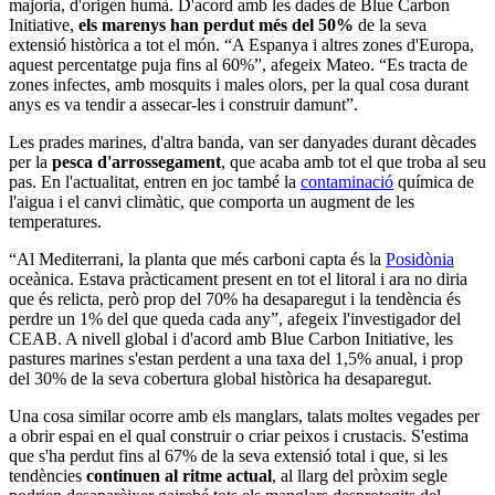
majoria, d'origen humà. D'acord amb les dades de Blue Carbon
Initiative,
els marenys han perdut més del 50%
de la seva
extensió històrica a tot el món. “A Espanya i altres zones d'Europa,
aquest percentatge puja fins al 60%”, afegeix Mateo. “Es tracta de
zones infectes, amb mosquits i males olors, per la qual cosa durant
anys es va tendir a assecar-les i construir damunt”.
Les prades marines, d'altra banda, van ser danyades durant dècades
per la
pesca d'arrossegament
, que acaba amb tot el que troba al seu
pas. En l'actualitat, entren en joc també la
contaminació
química de
l'aigua i el canvi climàtic, que comporta un augment de les
temperatures.
“Al Mediterrani, la planta que més carboni capta és la
Posidònia
oceànica. Estava pràcticament present en tot el litoral i ara no diria
que és relicta, però prop del 70% ha desaparegut i la tendència és
perdre un 1% del que queda cada any”, afegeix l'investigador del
CEAB. A nivell global i d'acord amb Blue Carbon Initiative, les
pastures marines s'estan perdent a una taxa del 1,5% anual, i prop
del 30% de la seva cobertura global històrica ha desaparegut.
Una cosa similar ocorre amb els manglars, talats moltes vegades per
a obrir espai en el qual construir o criar peixos i crustacis. S'estima
que s'ha perdut fins al 67% de la seva extensió total i que, si les
tendències
continuen al ritme actual
, al llarg del pròxim segle