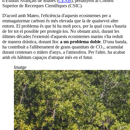
d'Estudis Avançats de Blanes (
CEAB
), pertanyent al Consell
Superior de Recerques Científiques (CSIC).
D'acord amb Mateo, l'eficiència d'aquests ecosistemes per a
emmagatzemar carboni és més elevada que la de qualsevol altre
entorn. El problema és que hi ha molt pocs, per la qual cosa s'hauria
de fer tot el possible per protegir-los. No obstant això, durant les
últimes dècades l'extensió d'aquests ecosistemes marins s'ha reduït
de manera dràstica, donant lloc
a un problema doble
. D'una banda,
ha contribuït a l'alliberament de grans quantitats de CO₂, acumulat
durant centenars o milers d'anys, a l'atmosfera. Per l'altre, ha acabat
amb els hàbitats capaços d'atrapar més en el futur.
Imatge