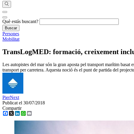
Què estás buscant?
Persones
Mobilitat
TransLogMED: formació, creixement inclus
Les autopistes del mar són la gran aposta pel transport marítim basat en
transport per carretera. Aquesta noció és el punt de partida del proj
PierNext
Publicat el 30/07/2018
Compartir
Facebook
X
LinkedIn
WhatsApp
Email