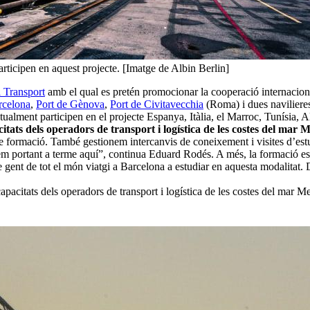
rticipen en aquest projecte. [Imatge de Albin Berlin]
 Transport
amb el qual es pretén promocionar la cooperació internacional
rcelona
,
Port de Gènova
,
Port de Civitavecchia
(Roma) i dues naviliere
lment participen en el projecte Espanya, Itàlia, el Marroc, Tunísia, Al
ats dels operadors de transport i logística de les costes del mar 
de formació. També gestionem intercanvis de coneixement i visites d’est
em portant a terme aquí”, continua Eduard Rodés. A més, la formació es f
ue gent de tot el món viatgi a Barcelona a estudiar en aquesta modalita
acitats dels operadors de transport i logística de les costes del mar Me