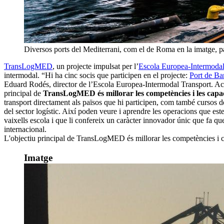
Diversos ports del Mediterrani, com el de Roma en la imatge, pa
TransLogMED
, un projecte impulsat per l’
Escola Europea-Intermodal
intermodal. “Hi ha cinc socis que participen en el projecte:
Port de Ba
Eduard Rodés, director de l’Escola Europea-Intermodal Transport. Actua
principal de
TransLogMED és millorar les competències i les capacit
transport directament als països que hi participen, com també cursos 
del sector logístic. Així poden veure i aprendre les operacions que est
vaixells escola i que li confereix un caràcter innovador únic que fa q
internacional.
L'objectiu principal de TransLogMED és millorar les competències i cap
Imatge