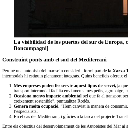
La visibilidad de los puertos del sur de Europa,
Boncompagni]
Construint ponts amb el sud del Mediterrani
Perquè una autopista del mar se’n consideri i formi part de
la Xarxa 
intermodals hi estiguin plenament integrats. Quins beneficis ofereix el
Més empreses poden fer servir aquest tipus de servei,
ja que
transport intermodal facilita enviaments més petits, agrupatge, mé
Ocasiona menys impacte ambiental
pel que fa al transport pe
creixement sostenible”, puntualitza Rodés.
Genera molta ocupació.
“Hem canviat la manera de consumir, de
l’especialista.
En el cas del Mediterrani, i gràcies a la tasca del projecte T
Entre els objectius del desenvolupament de les Autopistes del Mar al su