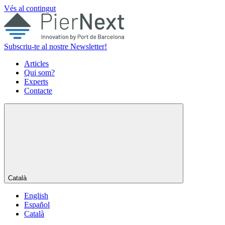
Vés al contingut
Subscriu-te al nostre Newsletter!
Articles
Qui som?
Experts
Contacte
Català
English
Español
Català