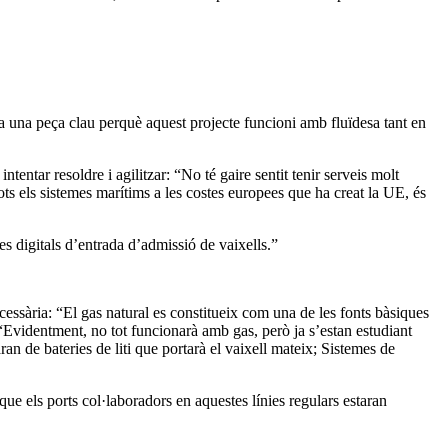
a una peça clau perquè aquest projecte funcioni amb fluïdesa tant en
entar resoldre i agilitzar: “No té gaire sentit tenir serveis molt
ots els sistemes marítims a les costes europees que ha creat la UE, és
s digitals d’entrada d’admissió de vaixells.”
ecessària: “El gas natural es constitueix com una de les fonts bàsiques
 “Evidentment, no tot funcionarà amb gas, però ja s’estan estudiant
an de bateries de liti que portarà el vaixell mateix; Sistemes de
ue els ports col·laboradors en aquestes línies regulars estaran