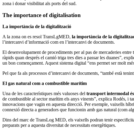
zona i donar visibilitat als ports del sud.
The importance of digitalisation
La importància de la digitalització
A la zona on es resol TransLgMED,
la importància de la digitalitzac
l’intercanvi d’informació com en l’intercanvi de documents.
El desenvolupament de procediments per al pas de mercaderies entre tots 
ràpids quan després el camió triga tres dies a passar les duanes”, expl
un bon començament. Aquest sistema digital “ens permet ser molt més e
Pel que fa als processos d’intercanvi de documents, “també està tenint
El gas natural com a combustible marítim
Una de les característiques més valuoses del
transport intermodal és 
de combustible al sector marítim els anys vinents”, explica Rodés, i ta
innovacions que vagin en aquesta direcció. Per exemple, vaixells híbrid
connexió directa a generadors que funcionin amb gas natural (com alg
Dins del marc de TransLog MED, els vaixells podran tenir especificitat
preparats per a aquesta diversitat de necessitats energètiques.