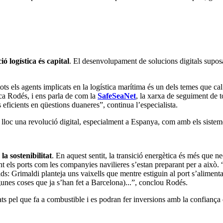
ió logística és capital
. El desenvolupament de solucions digitals supos
els agents implicats en la logística marítima és un dels temes que cal int
ica Rodés, i ens parla de com la
SafeSeaNet
, la xarxa de seguiment de t
ficients en qüestions duaneres”, continua l’especialista.
 lloc una revolució digital, especialment a Espanya, com amb els sisteme
la sostenibilitat
. En aquest sentit, la transició energètica és més que n
nt els ports com les companyies navilieres s’estan preparant per a això.
s: Grimaldi planteja uns vaixells que mentre estiguin al port s’alimentar
unes coses que ja s’han fet a Barcelona)...”, conclou Rodés.
s pel que fa a combustible i es podran fer inversions amb la confiança q