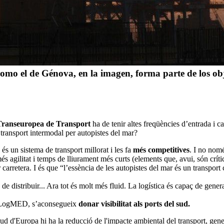
 como el de Génova, en la imagen, forma parte de los ob
Transeuropea de Transport
ha de tenir altes freqüències d’entrada i c
 transport intermodal per autopistes del mar?
 és un sistema de transport millorat i les fa
més competitives
. I no nomé
s agilitat i temps de lliurament més curts (elements que, avui, són críti
r carretera. I és que “l’essència de les autopistes del mar és un transp
 distribuir... Ara tot és molt més fluid. La logística és capaç de gener
ransLogMED, s’aconsegueix
donar visibilitat als ports del sud.
d d'Europa hi ha la reducció de l'impacte ambiental del transport, generar