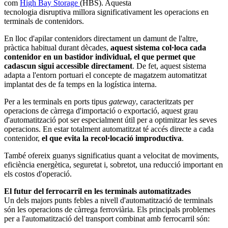
com
High Bay Storage
(HBS). Aquesta
tecnologia disruptiva millora significativament les operacions en
terminals de contenidors.
En lloc d'apilar contenidors directament un damunt de l'altre,
pràctica habitual durant dècades,
aquest sistema col·loca cada
contenidor en un bastidor individual, el que permet que
cadascun sigui accessible directament
. De fet, aquest sistema
adapta a l'entorn portuari el concepte de magatzem automatitzat
implantat des de fa temps en la logística interna.
Per a les terminals en ports tipus
gateway
, caracteritzats per
operacions de càrrega d'importació o exportació, aquest grau
d'automatització pot ser especialment útil per a optimitzar les seves
operacions. En estar totalment automatitzat té accés directe a cada
contenidor,
el que evita la recol·locació improductiva
.
També ofereix guanys significatius quant a velocitat de moviments,
eficiència energètica, seguretat i, sobretot, una reducció important en
els costos d'operació.
El futur del ferrocarril en les terminals automatitzades
Un dels majors punts febles a nivell d'automatització de terminals
són les operacions de càrrega ferroviària. Els principals problemes
per a l'automatització del transport combinat amb ferrocarril són: