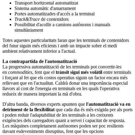
Transport horitzontal automatitzat
Sistema automàtic d'amarrament
Portes automatitzades d'accés a la terminal
Track&Trace
de contenidors
Possibilitat d'acollir a camions autònoms i manuals
simultàniament
Totes aquestes particularitats faran que les terminals de contenidors
del futur siguin més eficients i amb un impacte sobre el medi
ambient relativament inferior a l'actual.
La contrapartida de l'automatització
La progressiva automatització de les terminals pot convertir-les
en
commodities
, fent que el
trànsit sigui més volàtil
entre terminals
i forçant al fet que els costos operatius siguin un factor encara més
rellevant que en l'actualitat. Caldrà donar una importància especial
llavors al cost de l'energia en terminals en les quals l'operativa
redueix de manera important la mà d'obra.
D'altra banda, diversos experts apunten que
l'automatització va en
detriment de la flexibilitat
que cada dia és més exigida per als ports
i poden reduir l'adaptabilitat de les terminals a les creixents
exigències dels carregadors quant a servei i capacitat de resposta.
Les màquines completament autònomes poden ser poc resilients
davant esdeveniments disruptius, fent que les opcions