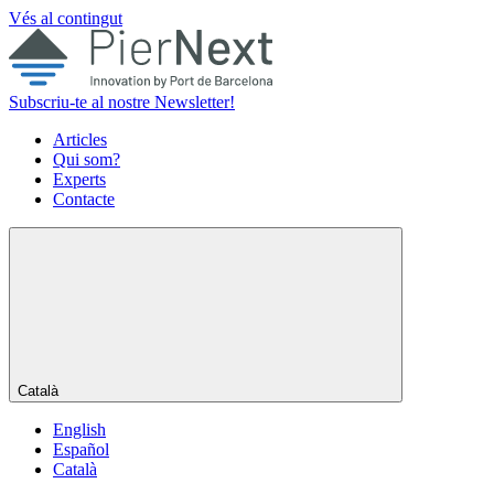
Vés al contingut
Subscriu-te al nostre Newsletter!
Articles
Qui som?
Experts
Contacte
Català
English
Español
Català