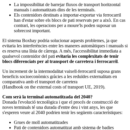
La impossibilitat de barrejar fluxos de transport horitzontal
manuals i automatitzats dins de les terminals.
Els contenidors destinats a importar-exportar via ferrocarril
han d'estar sobre els blocs de pati reservats per a això. En cas
contrari, les operacions per a moure'ls poden suposar un
sobrecost important.
El sistema Boxbay podria solucionar aquests problemes, ja que
evitaria les interferències entre les maneres automàtiques i manuals si
es reserva una línia de càrrega. A més, l'accessibilitat immediata a
qualsevol contenidor del pati
evitaria les complexitats de tenir
blocs diferenciats per al transport de carretera i ferrocarril
.
Un increment de la intermodalitat vaixell-ferrocarril suposa grans
beneficis socioeconòmics gràcies a les reduïdes externalitats en
comparativa amb el transport de carretera
(Handbook on the external costs of transport UE, 2019).
Com serà la terminal automatitzada del 2040?
Donada l'evolució tecnològica i que el procés de construcció de
noves terminals té una durada d'entre deu i vint anys, les que
s'esperen veure al 2040 podrien tenir les següents característiques:
Grues de moll automatitzades
Pati de contenidors automatitzat amb sistema de badies