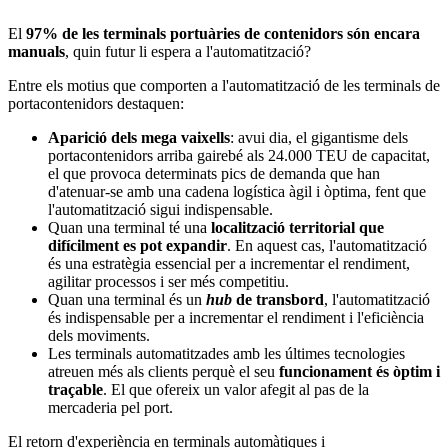
El
97% de les terminals portuàries de contenidors són encara
manuals
, quin futur li espera a l'automatització?
Entre els motius que comporten a l'automatització de les terminals de
portacontenidors destaquen:
Aparició dels mega vaixells
: avui dia, el gigantisme dels
portacontenidors arriba gairebé als 24.000 TEU de capacitat,
el que provoca determinats pics de demanda que han
d'atenuar-se amb una cadena logística àgil i òptima, fent que
l'automatització sigui indispensable.
Quan una terminal té una
localització territorial que
difícilment es pot expandir
. En aquest cas, l'automatització
és una estratègia essencial per a incrementar el rendiment,
agilitar processos i ser més competitiu.
Quan una terminal és un
hub
de transbord
, l'automatització
és indispensable per a incrementar el rendiment i l'eficiència
dels moviments.
Les terminals automatitzades amb les últimes tecnologies
atreuen més als clients perquè el seu
funcionament és òptim i
traçable
. El que ofereix un valor afegit al pas de la
mercaderia pel port.
El retorn d'experiència en terminals automàtiques i