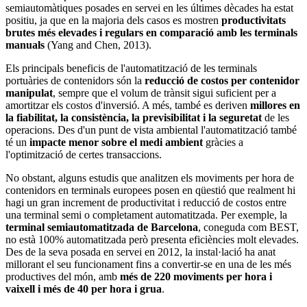
semiautomàtiques posades en servei en les últimes dècades ha estat
positiu, ja que en la majoria dels casos es mostren
productivitats
brutes més elevades i regulars en comparació amb les terminals
manuals
(Yang and Chen, 2013).
Els principals beneficis de l'automatització de les terminals
portuàries de contenidors són la
reducció de costos per contenidor
manipulat
, sempre que el volum de trànsit sigui suficient per a
amortitzar els costos d'inversió. A més, també es deriven
millores en
la fiabilitat, la consistència, la previsibilitat i la seguretat
de les
operacions. Des d'un punt de vista ambiental l'automatització també
té un
impacte menor sobre el medi ambient
gràcies a
l'optimització de certes transaccions.
No obstant, alguns estudis que analitzen els moviments per hora de
contenidors en terminals europees posen en qüestió que realment hi
hagi un gran increment de productivitat i reducció de costos entre
una terminal semi o completament automatitzada. Per exemple, la
terminal semiautomatitzada de Barcelona
, coneguda com BEST,
no està 100% automatitzada però presenta eficiències molt elevades.
Des de la seva posada en servei en 2012, la instal·lació ha anat
millorant el seu funcionament fins a convertir-se en una de les més
productives del món, amb
més de 220 moviments per hora i
vaixell i més de 40 per hora i grua
.