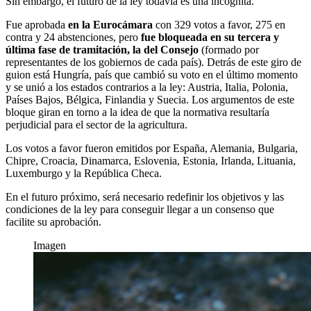
Sin embargo, el futuro de la ley todavía es una incógnita.
Fue aprobada
en la Eurocámara
con 329 votos a favor, 275 en
contra y 24 abstenciones, pero
fue bloqueada en su tercera y
última fase de tramitación, la del Consejo
(formado por
representantes de los gobiernos de cada país). Detrás de este giro de
guion está Hungría, país que cambió su voto en el último momento
y se unió a los estados contrarios a la ley:
Austria, Italia, Polonia,
Países Bajos, Bélgica, Finlandia y Suecia. Los argumentos de este
bloque giran en torno a la idea de que la normativa resultaría
perjudicial para el sector de la agricultura.
Los votos a favor fueron emitidos por España, Alemania, Bulgaria,
Chipre, Croacia, Dinamarca, Eslovenia, Estonia, Irlanda, Lituania,
Luxemburgo y la República Checa.
En el futuro próximo, será necesario redefinir los objetivos y las
condiciones de la ley para conseguir llegar a un consenso que
facilite su aprobación.
Imagen