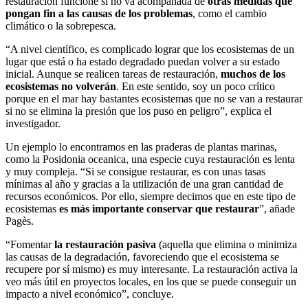
restauración funcione si no va acompañada de
otras medidas que
pongan fin a las causas de los problemas
, como el cambio
climático o la sobrepesca.
“A nivel científico, es complicado lograr que los ecosistemas de un
lugar que está o ha estado degradado puedan volver a su estado
inicial. Aunque se realicen tareas de restauración,
muchos de los
ecosistemas no volverán
. En este sentido, soy un poco crítico
porque en el mar hay bastantes ecosistemas que no se van a restaurar
si no se elimina la presión que los puso en peligro”, explica el
investigador.
Un ejemplo lo encontramos en las praderas de plantas marinas,
como la
Posidonia oceanica
, una especie cuya restauración es lenta
y muy compleja. “Si se consigue restaurar, es con unas tasas
mínimas al año y gracias a la utilización de una gran cantidad de
recursos económicos. Por ello, siempre decimos que en este tipo de
ecosistemas
es más importante conservar que restaurar
”, añade
Pagès.
“Fomentar
la restauración pasiva
(aquella que elimina o minimiza
las causas de la degradación, favoreciendo que el ecosistema se
recupere por sí mismo) es muy interesante. La restauración activa la
veo más útil en proyectos locales, en los que se puede conseguir un
impacto a nivel económico”, concluye.