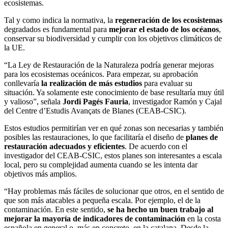
ecosistemas.
Tal y como indica la normativa, la
regeneración de los ecosistemas
degradados es fundamental para
mejorar el estado de los océanos
,
conservar su biodiversidad y cumplir con los objetivos climáticos de
la UE.
“La Ley de Restauración de la Naturaleza podría generar mejoras
para los ecosistemas oceánicos. Para empezar, su aprobación
conllevaría
la realización de más estudios
para evaluar su
situación. Ya solamente este conocimiento de base resultaría muy útil
y valioso”, señala
Jordi Pagés Fauria
, investigador Ramón y Cajal
del Centre d’Estudis Avançats de Blanes (CEAB-CSIC).
Estos estudios permitirían ver en qué zonas son necesarias y también
posibles las restauraciones, lo que facilitaría el diseño de
planes de
restauración adecuados y eficientes
. De acuerdo con el
investigador del CEAB-CSIC, estos planes son interesantes a escala
local, pero su complejidad aumenta cuando se les intenta dar
objetivos más amplios.
“Hay problemas más fáciles de solucionar que otros, en el sentido de
que son más atacables a pequeña escala. Por ejemplo, el de la
contaminación. En este sentido,
se ha hecho un buen trabajo al
mejorar la mayoría de indicadores de contaminación
en la costa
española en general o, más en concreto, en la catalana. Desde la