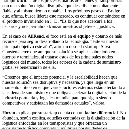
“simplificación” de los procesos diarios de clientes y transportistas
con una solución digital disruptiva que describe como altamente
fiable y al mismo tiempo rentable. Los próximos pasos de Bridge
que, afirma, busca liderar este mercado, es continuar centrándose en
el producto invirtiendo en I+D. “Es lo que nos acercará a los
usuarios y nos permitirá alcanzar nuestros objetivos”, justifica.
En el caso de
AllRead
, el foco está en
el equipo
y dotarlo de más
recursos para seguir desarrollando la tecnología. “Este es nuestro
principal objetivo este año”, afirman desde la start-up. Silva-
Constenla cree que aunque su solución se aplica sobre todo en
puertos y terminales, al tratarse estos de los principales nodos
logísticos del mundo, todos los actores de la cadena de suministro
global se beneficiarán de ella.
“Creemos que el impacto potencial y la escalabilidad hacen que
nuestra solución sea disruptiva y necesaria, ya que llega en un
momento crítico en el que varios factores externos están afectando a
la cadena de suministro y que obliga a acelerar la digitalización de la
industria portuaria y logística mundial para que sigan siendo
competitivos y satisfagan las demandas actuales”, valora.
Huzau
e
xplica que su start-up cuenta con un
factor diferencial
. No
abundan, según explica, aquellas centradas en la digitalización de la
logística enfocadas en los transportistas y que ofrezcan un
ecosistema logístico completo y múltiples posibilidades de