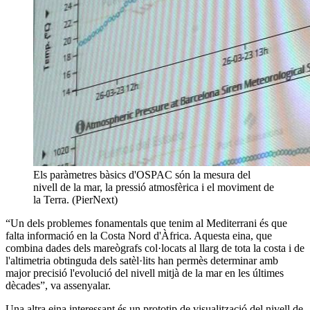
Els paràmetres bàsics d'OSPAC són la mesura del
nivell de la mar, la pressió atmosfèrica i el moviment de
la Terra. (PierNext)
“Un dels problemes fonamentals que tenim al Mediterrani és que
falta informació en la Costa Nord d'Àfrica. Aquesta eina, que
combina dades dels mareògrafs col·locats al llarg de tota la costa i de
l'altimetria obtinguda dels satèl·lits han permès determinar amb
major precisió l'evolució del nivell mitjà de la mar en les últimes
dècades”, va assenyalar.
Una altra eina interessant és un prototip de visualització del nivell de