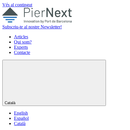
Vés al contingut
Subscriu-te al nostre Newsletter!
Articles
Qui som?
Experts
Contacte
Català
English
Español
Català