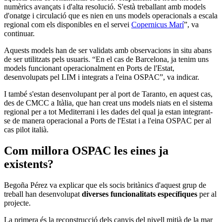
numèrics avançats i d'alta resolució. S'està treballant amb models
d'onatge i circulació que es nien en uns models operacionals a escala
regional com els disponibles en el servei
Copernicus Marí
”, va
continuar.
Aquests models han de ser validats amb observacions in situ abans
de ser utilitzats pels usuaris. “En el cas de Barcelona, ja tenim uns
models funcionant operacionalment en Ports de l'Estat,
desenvolupats pel LIM i integrats a l'eina OSPAC”, va indicar.
I també s'estan desenvolupant per al port de Taranto, en aquest cas,
des de CMCC a Itàlia, que han creat uns models niats en el sistema
regional per a tot Mediterrani i les dades del qual ja estan integrant-
se de manera operacional a Ports de l'Estat i a l'eina OSPAC per al
cas pilot italià.
Com millora OSPAC les eines ja
existents?
Begoña Pérez va explicar que els socis britànics d'aquest grup de
treball han desenvolupat
diverses funcionalitats específiques
per al
projecte.
La primera és la reconstrucció dels canvis del nivell mitjà de la mar