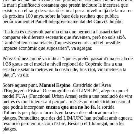
la mar i planificació costanera que pretén incloure la incertesa que
existeix en el rang de variació estimat per al nivell mitjà de la mar en
els pròxims 100 anys, sobre la base dels resultats que publica
periòdicament el Panell Intergovernamental del Canvi Climàtic.
“La idea és desenvolupar una eina que permeti a l'usuari triar i
comparar els diferents escenaris que s'aveïnen, però no sols això.
També obtenir una relació d'aquests escenaris amb el possible
impacte econòmic que suposarien”, va agregar.
Pérez Gómez també va indicar “que es pretén passar d'una escala de
1/36 graus en el model a nivell regional de Copèrnic fins a una
escala de setanta metres en la costa i de, fins i tot, vint metres a la
platja”, va dir.
Sobre aquest punt,
Manuel Espino
, Catedràtic de l'Àrea
d'Enginyeria Física i Oceanogràfica del LIM/UPC, afegeix que el
model FUAs (Functional Urban Areas) estès a una resolució de vint
metres és molt interessant perquè a més és un model tridimensional
que podria incorporar,
encara que ara no ho fa
, la sortida
d'afluents per pluja o torrents en la seva desembocadura a les
platges. Puntualitza que des del LIM/UPC han treballat amb aquesta
resolució però en rius com l'Ebre, Besòs o el Llobregat, no a les
platges.