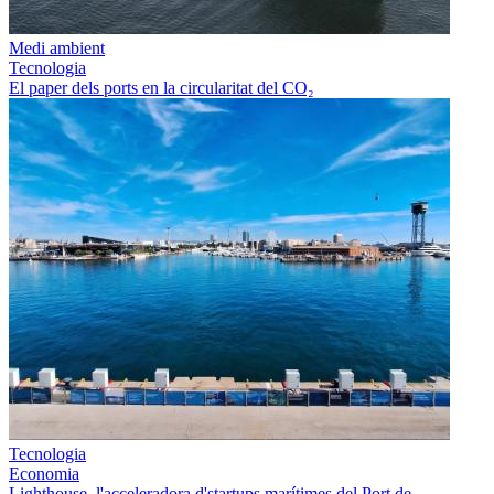
Medi ambient
Tecnologia
El paper dels ports en la circularitat del CO₂
Tecnologia
Economia
Lighthouse, l'acceleradora d'startups marítimes del Port de