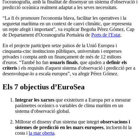
l'oceanografia, amb la finalitat de dissenyar un sistema d'observació i
predicció oceànica realment adaptat a les seves necessitats.
“La fi és promoure l'economia blava, facilitar les operatives i la
seguretat marítima en un context de canvi climàtic, que representa
un repte afegit i important”, va explicar Begoña Pérez Gómez, Cap
de Departament d'Oceanografia Portuària de
Ports de l'Estat
.
En el projecte participen setze països de la Unió Europea i
cinquanta-cinc institucions públiques, universitats i empreses
privades i compta amb un finançament de més de 12 milions
d'euros. “També ho fan
usuaris finals
, que ajuden a
definir els
criteris
i els requisits d'aquest sistema d'observació i predicció per a
desenvolupar-lo a escala europea”, va afegir Pérez Gómez.
Els 7 objectius d’EuroSea
Integrar les xarxes
que existeixen a Europa per a mesurar
paràmetres oceànics o variables de clima marítim en un
sistema d'observació global.
Millorar el disseny d'un sistema que integri
observacions i
sistemes de predicció en les mars europees
, incloent-hi la
costa i
la mar oberta
.