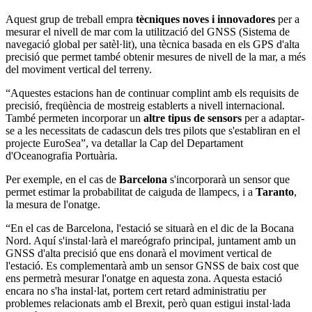
Aquest grup de treball empra
tècniques noves i innovadores
per a
mesurar el nivell de mar com la utilització del GNSS (Sistema de
navegació global per satèl·lit), una tècnica basada en els GPS d'alta
precisió que permet també obtenir mesures de nivell de la mar, a més
del moviment vertical del terreny.
“Aquestes estacions han de continuar complint amb els requisits de
precisió, freqüència de mostreig establerts a nivell internacional.
També permeten incorporar un
altre tipus de sensors
per a adaptar-
se a les necessitats de cadascun dels tres pilots que s'establiran en el
projecte EuroSea”, va detallar la Cap del Departament
d'Oceanografia Portuària.
Per exemple, en el cas de
Barcelona
s'incorporarà un sensor que
permet estimar la probabilitat de caiguda de llampecs, i a
Taranto
,
la mesura de l'onatge.
“En el cas de Barcelona, l'estació se situarà en el dic de la Bocana
Nord. Aquí s'instal·larà el mareógrafo principal, juntament amb un
GNSS d'alta precisió que ens donarà el moviment vertical de
l'estació. Es complementarà amb un sensor GNSS de baix cost que
ens permetrà mesurar l'onatge en aquesta zona. Aquesta estació
encara no s'ha instal·lat, portem cert retard administratiu per
problemes relacionats amb el Brexit, però quan estigui instal·lada