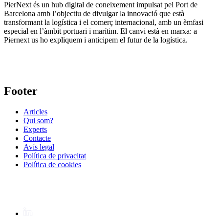
PierNext és un hub digital de coneixement impulsat pel Port de
Barcelona amb l’objectiu de divulgar la innovació que està
transformant la logística i el comerç internacional, amb un èmfasi
especial en l’àmbit portuari i marítim. El canvi està en marxa: a
Piernext us ho expliquem i anticipem el futur de la logística.
Footer
Articles
Qui som?
Experts
Contacte
Avís legal
Política de privacitat
Política de cookies