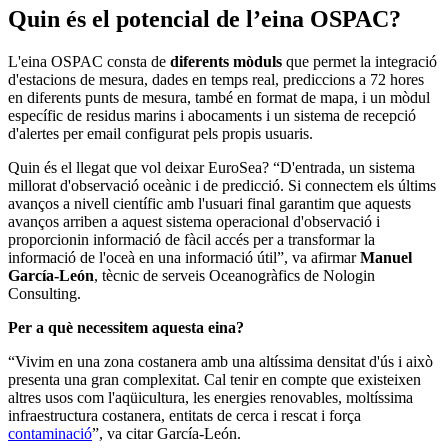
Quin és el potencial de l’eina OSPAC?
L'eina OSPAC consta de
diferents mòduls
que permet la integració
d'estacions de mesura, dades en temps real, prediccions a 72 hores
en diferents punts de mesura, també en format de mapa, i un mòdul
específic de residus marins i abocaments i un sistema de recepció
d'alertes per email configurat pels propis usuaris.
Quin és el llegat que vol deixar EuroSea? “D'entrada, un sistema
millorat d'observació oceànic i de predicció. Si connectem els últims
avanços a nivell científic amb l'usuari final garantim que aquests
avanços arriben a aquest sistema operacional d'observació i
proporcionin informació de fàcil accés per a transformar la
informació de l'oceà en una informació útil”, va afirmar
Manuel
García-León
, tècnic de serveis Oceanogràfics de Nologin
Consulting.
Per a què necessitem aquesta eina?
“Vivim en una zona costanera amb una altíssima densitat d'ús i això
presenta una gran complexitat. Cal tenir en compte que existeixen
altres usos com l'aqüicultura, les energies renovables, moltíssima
infraestructura costanera, entitats de cerca i rescat i força
contaminació
”, va citar García-León.