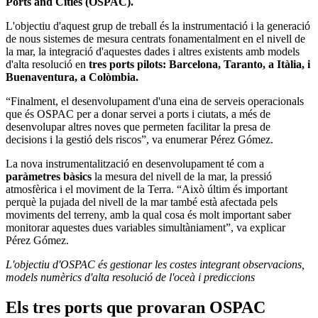
Ports and Cities (OSPAC).
L'objectiu d'aquest grup de treball és la instrumentació i la generació
de nous sistemes de mesura centrats fonamentalment en el nivell de
la mar, la integració d'aquestes dades i altres existents amb models
d'alta resolució en
tres ports pilots: Barcelona, Taranto, a Itàlia, i
Buenaventura, a Colòmbia.
“Finalment, el desenvolupament d'una eina de serveis operacionals
que és OSPAC per a donar servei a ports i ciutats, a més de
desenvolupar altres noves que permeten facilitar la presa de
decisions i la gestió dels riscos”, va enumerar Pérez Gómez.
La nova instrumentalització en desenvolupament té com a
paràmetres bàsics
la mesura del nivell de la mar, la pressió
atmosfèrica i el moviment de la Terra. “Això últim és important
perquè la pujada del nivell de la mar també està afectada pels
moviments del terreny, amb la qual cosa és molt important saber
monitorar aquestes dues variables simultàniament”, va explicar
Pérez Gómez.
L'objectiu d'OSPAC és gestionar les costes integrant observacions,
models numèrics d'alta resolució de l'oceà i prediccions
Els tres ports que provaran OSPAC