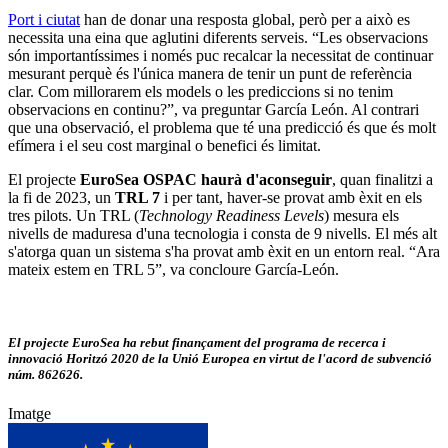
Port i ciutat
han de donar una resposta global, però per a això es
necessita una eina que aglutini diferents serveis. “Les observacions
són importantíssimes i només puc recalcar la necessitat de continuar
mesurant perquè és l'única manera de tenir un punt de referència
clar. Com millorarem els models o les prediccions si no tenim
observacions en continu?”, va preguntar García León. Al contrari
que una observació, el problema que té una predicció és que és molt
efímera i el seu cost marginal o benefici és limitat.
El projecte
EuroSea OSPAC haurà d'aconseguir
, quan finalitzi a
la fi de 2023, un
TRL 7
i per tant, haver-se provat amb èxit en els
tres pilots. Un TRL (
Technology Readiness Levels
) mesura els
nivells de maduresa d'una tecnologia i consta de 9 nivells. El més alt
s'atorga quan un sistema s'ha provat amb èxit en un entorn real. “Ara
mateix estem en TRL 5”, va concloure García-León.
El projecte EuroSea ha rebut finançament del programa de recerca i
innovació Horitzó 2020 de la Unió Europea en virtut de l'acord de subvenció
núm. 862626.
Imatge