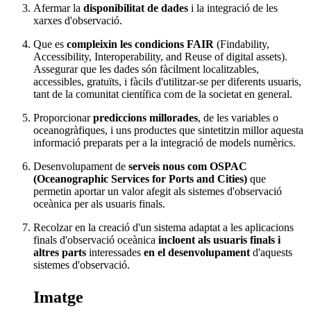
Afermar la
disponibilitat de dades
i la integració de les
xarxes d'observació.
Que es
compleixin les condicions FAIR
(
Findability,
Accessibility, Interoperability, and Reuse of digital assets
).
Assegurar que les dades són fàcilment localitzables,
accessibles, gratuïts, i fàcils d'utilitzar-se per diferents usuaris,
tant de la comunitat científica com de la societat en general.
Proporcionar
prediccions millorades
, de les variables o
oceanogràfiques, i uns productes que sintetitzin millor aquesta
informació preparats per a la integració de models numèrics.
Desenvolupament de
serveis nous com OSPAC
(
Oceanographic Services for Ports and Cities
)
que
permetin aportar un valor afegit als sistemes d'observació
oceànica per als usuaris finals.
Recolzar en la creació d'un sistema adaptat a les aplicacions
finals d'observació oceànica
incloent als usuaris finals i
altres parts
interessades
en el desenvolupament
d'aquests
sistemes d'observació.
Imatge