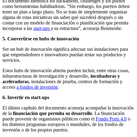
El documento identifica los
hackathons
,
challenges
y los pilotos
como herramientas habilitadoras. “Sin embargo, los puertos deben
tener un plan a largo plazo. No se trata de simplemente organizar
alguna de estas iniciativas sin saber qué sucederá después o sin
contar con un modelo de financiación o planificación que permita
incorporar a las
start-ups
a su estructura”, aconseja Benmoshe.
5. Convertirse en hubs de innovación
Ser un hub de innovación significa adecuar sus instalaciones para
que emprendedores e innovadores puedan testar sus productos y
servicios.
Estos hubs de innovación abierta pueden incluir, entre otras cosas,
infraestructuras de investigación y desarrollo,
incubadoras y
aceleradoras
, instalaciones de prueba, centros de formación y
acceso
a fondos de inversión
.
6. Invertir en start-ups
El último capítulo del documento aconseja acompañar la innovación
de la
financiación que permita su desarrollo
. La financiación
puede provenir de organismos públicos como el
Fondo Ports 4.0
o
los distintos programas europeos o mundiales, de los fondos de
inversión o de los propios puertos.