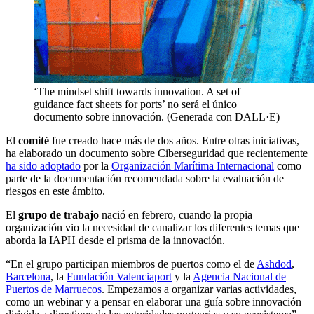
‘The mindset shift towards innovation. A set of
guidance fact sheets for ports’ no será el único
documento sobre innovación. (Generada con DALL·E)
El
comité
fue creado hace más de dos años. Entre otras iniciativas,
ha elaborado un documento sobre Ciberseguridad que recientemente
ha sido adoptado
por la
Organización Marítima Internacional
como
parte de la documentación recomendada sobre la evaluación de
riesgos en este ámbito.
El
grupo de trabajo
nació en febrero, cuando la propia
organización vio la necesidad de canalizar los diferentes temas que
aborda la IAPH desde el prisma de la innovación.
“En el grupo participan miembros de puertos como el de
Ashdod
,
Barcelona
, la
Fundación Valenciaport
y la
Agencia Nacional de
Puertos de Marruecos
. Empezamos a organizar varias actividades,
como un
webinar
y a pensar en elaborar una guía sobre innovación