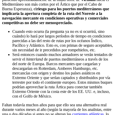
Mediterráneo son más cortos por el Ártico que por el Cabo de
Buena Esperanza), el
riesgo para los puertos mediterráneos que
implicaría la apertura completa de la ruta del Noreste a la
navegación mercante en condiciones operativas y comerciales
competitivas no debe ser menospreciado.
Cuando esto ocurra (la pregunta ya no es si ocurrirá, sino
cuándo) lo hará por largos períodos de tiempo en condiciones
parecidas a las del resto de rutas por los océanos Índico,
Pacífico y Atlántico. Esto es, con primas de seguro aceptables,
sin necesidad de ir precedidos por rompehielos, etc.
Será entonces cuando muchos armadores se verán tentados de
servir el
hinterland
de puertos mediterráneos a través de los
del norte de Europa. Barcos mercantes que cargarían y
descargarían en Rotterdam, Amberes Hamburgo, etc.
mercancías con origen y destino los países asiáticos en
Extremo Oriente y que serían captados y distribuidos por vía
terrestre por todo el continente europeo. Estos mismos buques
podrían aprovechar la ruta Ártica para conectar también
Extremo Oriente con la costa este de los EE. UU. e, incluso,
con el Golfo de México.
Faltan todavía muchos años para que ello sea una alternativa real
durante varios meses al año (según la mayoría de los analistas, entre
una o dos décadas si antes no se alteran las
corrientes atlánticas
, lo