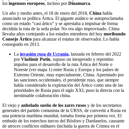
los
ingenuos europeos
, incluso por
Dinamarca
.
Un año y medio antes, el 18 de enero del 2018,
China
había
anunciado su política Ártica. El gigante asiático se autoproclamaba
como un estado “casi ártico” y se aprestaba a impulsar de forma
decidida la ruta de la seda polar. No era algo improvisado. China
llevaba años cortejando a los estados miembros del hoy
moribundo
Consejo Ártico
para alcanzar el estatus de observador. Lo había
conseguido en 2013.
La
invasión rusa de Ucrania,
lanzada en febrero del 2022
por
Vladimir Putin
, supuso un inesperado y repentino
impulso para el desarrollo de la ruta Ártica del Norte o
Noreste (ver mapa 1) entre Rusia y Europa y los países de
Extremo Oriente, muy especialmente, China. Apremiado por
las sanciones occidentales, el presidente ruso, que siempre
había considerado la explotación del Ártico como una de las
prioridades de Rusia para el siglo XXI, puso la directa con la
inestimable colaboración china.
El viejo y
anhelado sueño de los zares rusos
y de los secretarios
generales del partido comunista de la URSS, de convertir a Rusia en
una potencia marítima mundial, tomaba forma por primera vez. El
embudo de los estrechos turcos del Bósforo y Dardanelos, causante
de atroces conflictos militares (incluida la guerra de Crimea en el