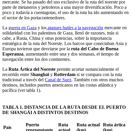
mercante. Se ha pasado del uso exclusivo de la ruta del noreste por
parte de metaneros y petroleros a una mayor diversificación. Poco a
poco y todavía a cuentagotas, el uso de la ruta ha ido aumentando en
el sector de los portacontenedores.
La
guerra en Gaza
y los
ataques hutíes a la navegación
mercante en
solidaridad con los palestinos de Gaza, llenó de razones, más si
cabe, a Rusia, China y otras potencias, sobre la importancia
estratégica de la ruta del Noreste. Los barcos que conectaban Asia y
Europa tuvieron que desviarse por la
ruta del Cabo de Buena
Esperanza
, aumentando entre una y dos semanas, el tiempo de
navegación entre los dos continentes.
La
Ruta Ártica del Noreste
permite acortar sustancialmente el
recorrido entre
Shanghái
y
Rotterdam
si se compara con la ruta
tradicional a través del
Canal de Suez
. También con otros muchos
destinos, incluidos puertos americanos en las costas atlántica y
pacífica (ver tabla 1).
TABLA 1. DISTANCIA DE LA RUTA DESDE EL PUERTO
DE SHANGÁI A DISTINTOS DESTINOS
Puerto
Ruta
Ruta actual
Ruta ártica
País
representante
actual
(km)
(km)