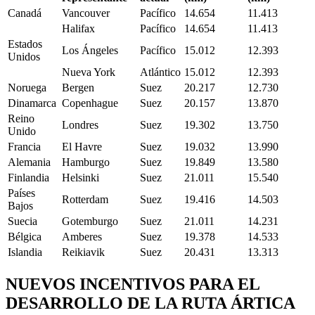
Canadá
Vancouver
Pacífico
14.654
11.413
Halifax
Pacífico
14.654
11.413
Estados
Los Ángeles
Pacífico
15.012
12.393
Unidos
Nueva York
Atlántico
15.012
12.393
Noruega
Bergen
Suez
20.217
12.730
Dinamarca
Copenhague
Suez
20.157
13.870
Reino
Londres
Suez
19.302
13.750
Unido
Francia
El Havre
Suez
19.032
13.990
Alemania
Hamburgo
Suez
19.849
13.580
Finlandia
Helsinki
Suez
21.011
15.540
Países
Rotterdam
Suez
19.416
14.503
Bajos
Suecia
Gotemburgo
Suez
21.011
14.231
Bélgica
Amberes
Suez
19.378
14.533
Islandia
Reikiavik
Suez
20.431
13.313
NUEVOS INCENTIVOS PARA EL
DESARROLLO DE LA RUTA ÁRTICA