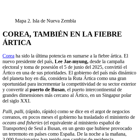
Mapa 2. Isla de Nueva Zembla
COREA, TAMBIÉN EN LA FIEBRE
ÁRTICA
Corea
ha sido la última potencia en sumarse a la fiebre ártica. El
nuevo presidente del país,
Lee Jae‑myung,
desde la campaña
electoral y toma de posesión el 5 de junio del 2025, convirtió el
Ártico en una de sus prioridades. El gobierno del país más dinámico
del planeta hoy en día, considera la Ruta Ártica como una gran
oportunidad para incrementar la competitividad de su sector exterior
y convertir al
puerto de Busan
, el puerto intercontinental de
grandes dimensiones más cercano al Ártico, en un Singapur polar
del siglo XXI.
Palli, palli
, (rápido, rápido) como se dice en el argot de negocios
coreanos, en pocos meses el gobierno ha trasladado el ministerio de
oceans and fisheries
(el equivalente al ministerio español de
Transportes) de Seul a Busan, en un gesto que hubiese provocado
un terremoto en países como España. De la noche a la mañana,
3.000 funcionarios han tenido que cambiar de residencia.