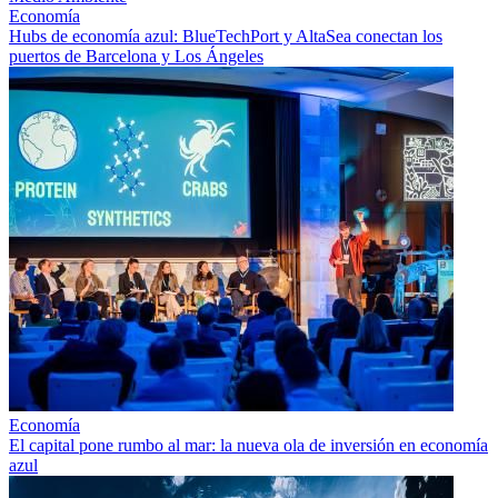
Economía
Hubs de economía azul: BlueTechPort y AltaSea conectan los
puertos de Barcelona y Los Ángeles
Economía
El capital pone rumbo al mar: la nueva ola de inversión en economía
azul